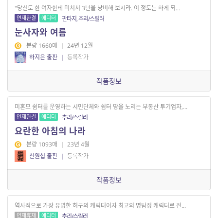
"당신도 한 여자한테 미쳐서 3년을 낭비해 보시라. 이 정도는 하게 되...
연재완결
에디터
판타지, 추리/스릴러
눈사자와 여름
분량 1660매
|
24년 12월
하지은 출판
|
등록작가
작품정보
미혼모 쉼터를 운영하는 시민단체와 쉼터 땅을 노리는 부동산 투기업자,...
연재완결
에디터
추리/스릴러
요란한 아침의 나라
분량 1093매
|
23년 4월
신원섭 출판
|
등록작가
작품정보
역사적으로 가장 유명한 허구의 캐릭터이자 최고의 명탐정 캐릭터로 전...
연재휴재
에디터
추리/스릴러