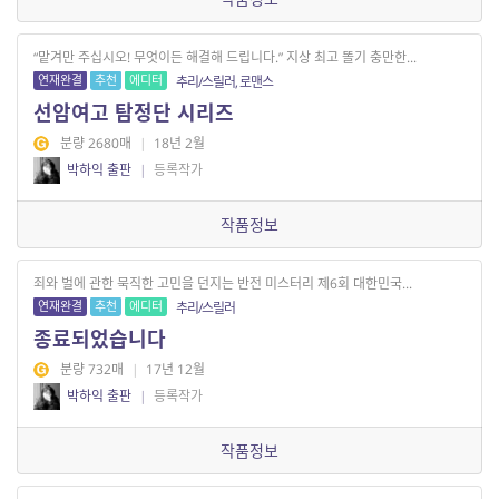
“맡겨만 주십시오! 무엇이든 해결해 드립니다.” 지상 최고 똘기 충만한...
연재완결
추천
에디터
추리/스릴러, 로맨스
선암여고 탐정단 시리즈
분량 2680매
|
18년 2월
박하익 출판
|
등록작가
작품정보
죄와 벌에 관한 묵직한 고민을 던지는 반전 미스터리 제6회 대한민국...
연재완결
추천
에디터
추리/스릴러
종료되었습니다
분량 732매
|
17년 12월
박하익 출판
|
등록작가
작품정보