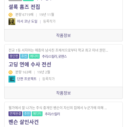
셜록 홈즈 전집
분량 6719매
|
19년 11월
아서 코난 도일
|
등록작가
작품정보
전교 1등 서지아는 애증의 남사친 조재석으로부터 학교 최고 미녀 권민...
중단편
추천
에디터
추리/스릴러, 로맨스
고딩 연애 수사 전선
분량 163매
|
19년 2월
단편 프로젝트
|
등록작가
작품정보
월가에서 잘 나가는 주식 중개인 벤슨이 자신의 집에서 누군가에 의해 ...
연재완결
추천
에디터
추리/스릴러
벤슨 살인사건