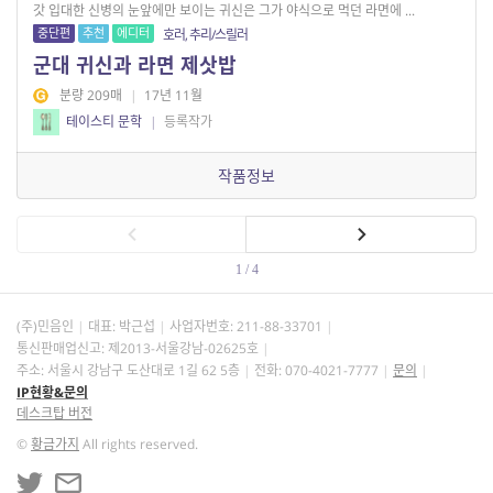
갓 입대한 신병의 눈앞에만 보이는 귀신은 그가 야식으로 먹던 라면에 ...
중단편
추천
에디터
호러, 추리/스릴러
군대 귀신과 라면 제삿밥
분량 209매
|
17년 11월
테이스티 문학
|
등록작가
작품정보
1 / 4
(주)민음인
대표: 박근섭
사업자번호:
211-88-33701
통신판매업신고: 제2013-서울강남-02625호
주소: 서울시 강남구 도산대로 1길 62 5층
전화: 070-4021-7777
문의
IP현황&문의
데스크탑 버전
©
황금가지
All rights reserved.