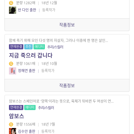
분량 1282매
|
18년 12월
반 다인 출판
|
등록작가
작품정보
함께 죽기 위해 모인 다섯 명의 자살자, 그러나 이중에 한 명은 살인...
연재완결
추천
에디터
추리/스릴러
지금 죽으러 갑니다
분량 1061매
|
18년 10월
정해연 출판
|
등록작가
작품정보
암보스는 스페인어로 '양쪽'이라는 뜻으로, 육체가 뒤바뀐 두 여성이 연...
연재완결
에디터
추리/스릴러
암보스
분량 1556매
|
18년 7월
김수안 출판
|
등록작가