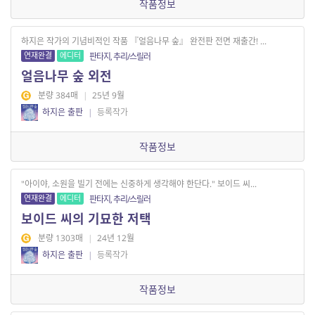
작품정보
하지은 작가의 기념비적인 작품 『얼음나무 숲』 완전판 전면 재출간! ...
연재완결
에디터
판타지, 추리/스릴러
얼음나무 숲 외전
분량 384매
|
25년 9월
하지은 출판
|
등록작가
작품정보
"아이야, 소원을 빌기 전에는 신중하게 생각해야 한단다." 보이드 씨...
연재완결
에디터
판타지, 추리/스릴러
보이드 씨의 기묘한 저택
분량 1303매
|
24년 12월
하지은 출판
|
등록작가
작품정보