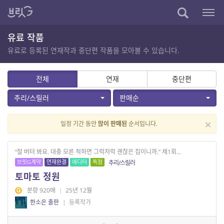
유료 작품
유료로 등록된 연재작과 중단편 작품을 모아볼 수 있습니다.
전체
연재
중단편
추리/스릴러
판매순
×
일정 기간 동안
많이 판매된
순서입니다.
“잘 버텨 봐요. 대충 모른 척하면 그럭저럭 괜찮은 집이니까.” 제1회...
브릿G계약
연재완결
에디터
독점
추리/스릴러
토마토 정원
분량 920매
|
25년 12월
한소은 출판
|
등록작가