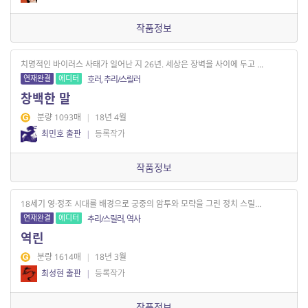
작품정보
치명적인 바이러스 사태가 일어난 지 26년. 세상은 장벽을 사이에 두고 ...
연재완결
에디터
호러, 추리/스릴러
창백한 말
분량 1093매
|
18년 4월
최민호 출판
|
등록작가
작품정보
18세기 영·정조 시대를 배경으로 궁중의 암투와 모략을 그린 정치 스릴...
연재완결
에디터
추리/스릴러, 역사
역린
분량 1614매
|
18년 3월
최성현 출판
|
등록작가
작품정보