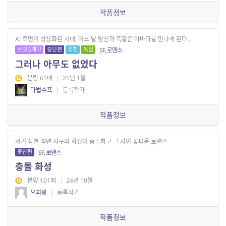
작품정보
AI 휴먼이 상용화된 시대, 어느 날 당신과 똑같은 아바타를 만나게 된다...
브릿G계약
중단편
추천
독점
SF, 로맨스
그러나 아무도 없었다
분량 65매
|
25년 1월
마법수프
|
등록작가
작품정보
서기 삼천 백년 지구와 화성이 충돌하고 그 사이 꽃피운 로맨스
중단편
SF, 로맨스
충돌 화성
분량 101매
|
24년 10월
요괴왕
|
등록작가
작품정보