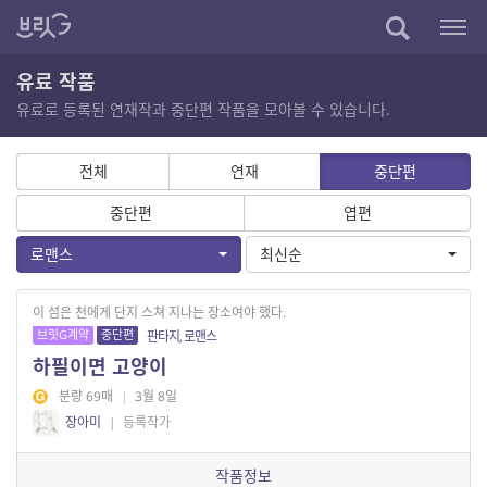
유료 작품
유료로 등록된 연재작과 중단편 작품을 모아볼 수 있습니다.
전체
연재
중단편
중단편
엽편
로맨스
최신순
이 섬은 천에게 단지 스쳐 지나는 장소여야 했다.
브릿G계약
중단편
판타지, 로맨스
하필이면 고양이
분량 69매
|
3월 8일
장아미
|
등록작가
작품정보