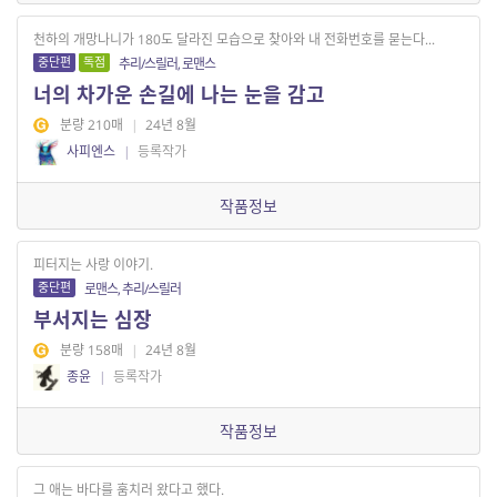
천하의 개망나니가 180도 달라진 모습으로 찾아와 내 전화번호를 묻는다...
중단편
독점
추리/스릴러, 로맨스
너의 차가운 손길에 나는 눈을 감고
분량 210매
|
24년 8월
사피엔스
|
등록작가
작품정보
피터지는 사랑 이야기.
중단편
로맨스, 추리/스릴러
부서지는 심장
분량 158매
|
24년 8월
종윤
|
등록작가
작품정보
그 애는 바다를 훔치러 왔다고 했다.