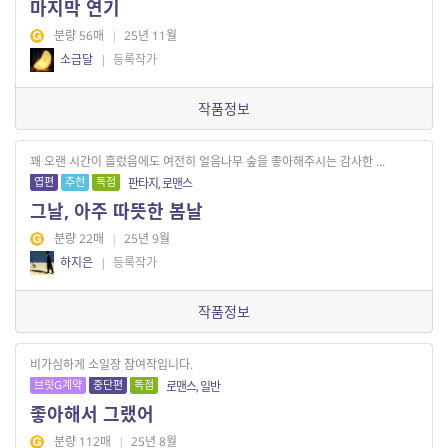
마지막 연기
분량 56매
|
25년 11월
소금달
|
등록작가
작품정보
꽤 오랜 시간이 흘렀음에도 여전히 얼음나무 숲을 좋아해주시는 감사한 ...
엽편
추천
독점
판타지, 로맨스
그날, 아주 따뜻한 봄날
분량 22매
|
25년 9월
하지은
|
등록작가
작품정보
비가심하게 소일장 참여작입니다.
브릿G계약
중단편
독점
로맨스, 일반
좋아해서 그랬어
분량 112매
|
25년 8월