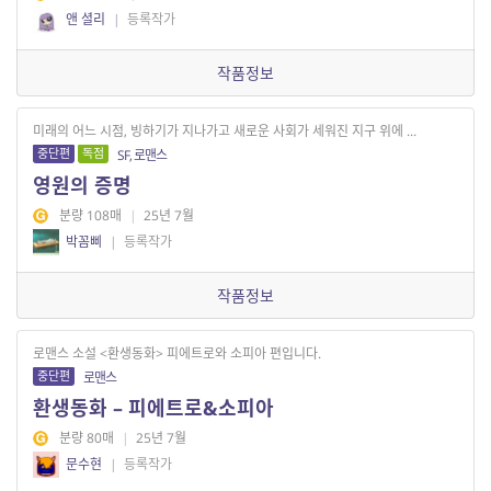
앤 셜리
|
등록작가
작품정보
미래의 어느 시점, 빙하기가 지나가고 새로운 사회가 세워진 지구 위에 ...
중단편
독점
SF, 로맨스
영원의 증명
분량 108매
|
25년 7월
박꼼삐
|
등록작가
작품정보
로맨스 소설 <환생동화> 피에트로와 소피아 편입니다.
중단편
로맨스
환생동화 – 피에트로&소피아
분량 80매
|
25년 7월
문수현
|
등록작가