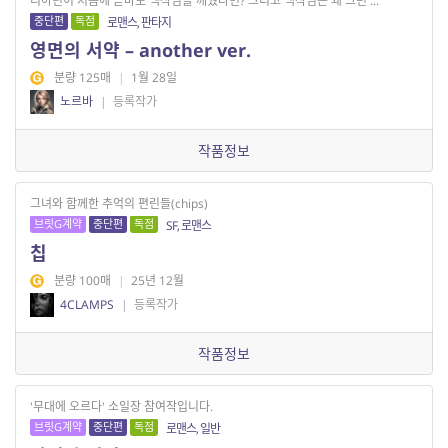
리아닌이 처음에 곧바로 백작님을 깨웠다면? 그리고 백작님은 왜 그런 ...
중단편
독점
로맨스, 판타지
영면의 서약 – another ver.
분량 125매
|
1월 28일
노르바
|
등록작가
작품정보
그녀와 함께한 추억의 편린들(chips)
브릿G계약
중단편
독점
SF, 로맨스
칩
분량 100매
|
25년 12월
4CLAMPS
|
등록작가
작품정보
'무대에 오르다' 소일장 참여작입니다.
브릿G계약
중단편
독점
로맨스, 일반