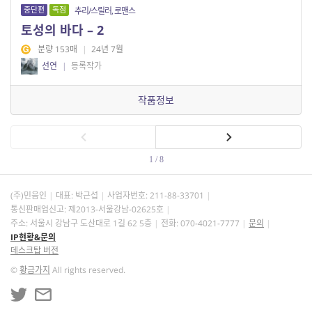
중단편
독점
추리/스릴러, 로맨스
토성의 바다 – 2
분량 153매
|
24년 7월
선연
|
등록작가
작품정보
1 / 8
(주)민음인
대표: 박근섭
사업자번호:
211-88-33701
통신판매업신고: 제2013-서울강남-02625호
주소: 서울시 강남구 도산대로 1길 62 5층
전화: 070-4021-7777
문의
IP현황&문의
데스크탑 버전
©
황금가지
All rights reserved.