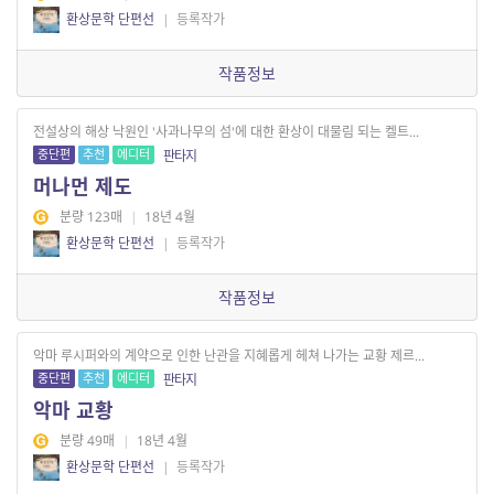
환상문학 단편선
|
등록작가
작품정보
전설상의 해상 낙원인 '사과나무의 섬'에 대한 환상이 대물림 되는 켈트...
중단편
추천
에디터
판타지
머나먼 제도
분량 123매
|
18년 4월
환상문학 단편선
|
등록작가
작품정보
악마 루시퍼와의 계약으로 인한 난관을 지혜롭게 헤쳐 나가는 교황 제르...
중단편
추천
에디터
판타지
악마 교황
분량 49매
|
18년 4월
환상문학 단편선
|
등록작가