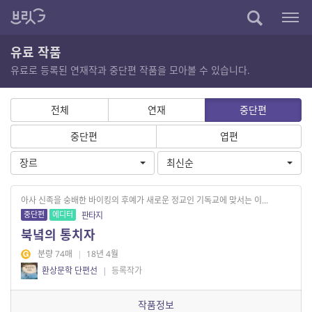
유료 작품
유료로 등록된 연재작과 중단편 작품을 모아볼 수 있습니다.
전체
연재
중단편
중단편
엽편
장르
최신순
아사 신족을 숭배한 바이킹의 후예가 새로운 정교인 기독교에 맞서는 이...
중단편
에디터
판타지
북녘의 통치자
분량 74매
|
18년 4월
환상문학 단편선
|
등록작가
작품정보