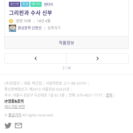
중단편
추천
에디터
판타지
그리핀과 수사 신부
분량 76매
|
18년 4월
환상문학 단편선
|
등록작가
작품정보
2 / 14
(주)민음인
대표: 박근섭
사업자번호:
211-88-33701
통신판매업신고: 제2013-서울강남-02625호
주소: 서울시 강남구 도산대로 1길 62 5층
전화: 070-4021-7777
문의
IP현황&문의
데스크탑 버전
©
황금가지
All rights reserved.