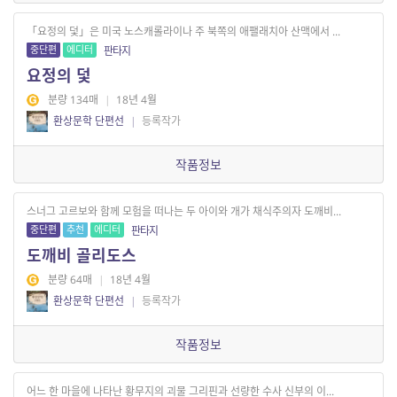
「요정의 덫」은 미국 노스캐롤라이나 주 북쪽의 애팰래치아 산맥에서 ...
중단편
에디터
판타지
요정의 덫
분량 134매
|
18년 4월
환상문학 단편선
|
등록작가
작품정보
스너그 고르보와 함께 모험을 떠나는 두 아이와 개가 채식주의자 도깨비...
중단편
추천
에디터
판타지
도깨비 골리도스
분량 64매
|
18년 4월
환상문학 단편선
|
등록작가
작품정보
어느 한 마을에 나타난 황무지의 괴물 그리핀과 선량한 수사 신부의 이...