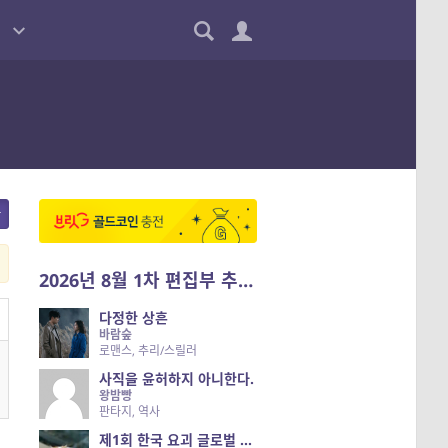
2026년 8월 1차 편집부 추천작
다정한 상흔
바람숲
로맨스, 추리/스릴러
사직을 윤허하지 아니한다.
왕밤빵
판타지, 역사
제1회 한국 요괴 글로벌 진출 공개 오디션 시즌 2 — 나는 요괴다