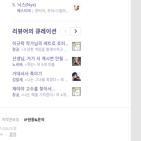
5.
닉스(Nyx)
헤스티아
|
판타지, 추리/스릴러
| 읽음
, 구독
, 응원434
×5
리뷰어의 큐레이션
이규락 작가님의 레트로 호러 리뷰
창궁
, <수상한 게임을 플레이하고 있어> 외 3개 작품
선생님, 거기 서 계시면 안될 것 같은데요-역할 클리셰를 비튼 작품들
노르바
, <역린> 외 9개 작품
거대서사 죽이기
김밀세
, <나는 그녀를 죽였다.> 외 1개 작품
재야의 고수를 찾아서…
창궁
, <나는 해를 기억한다> 외 4개 작품
저작권보호
·
IP현황&문의
-02625호
om
|
문의