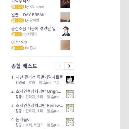
기억추적자
by
KRimmer
120
일출 – DAY BREAK
by
남이랑
100
층간소음 때문에 겪었던 일
by
배짱이
25
이 밤 안에
by
진샤
500
종합 베스트
1.
재난 관리청 특별기밀자료들
김병식
|
호러
| 읽음
, 구독
, 응원95, 리뷰3
×5
2.
초자연현상처리반 Orignal + True Ending
창궁
|
판타지, 호러
| 읽음
, 구독
, 응원6
×5
3.
초자연현상처리반 Renewal
창궁
|
판타지, 호러
| 읽음
, 구독
, 응원82, 리뷰4
×5
4.
논개놀이
창궁
|
호러, 로맨스
| 읽음
, 공감11, 응원25
×5