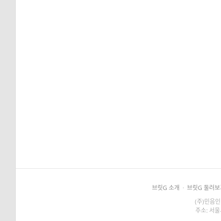
브릿G 소개
·
브릿G 둘러보
(주)민음인
주소: 서울