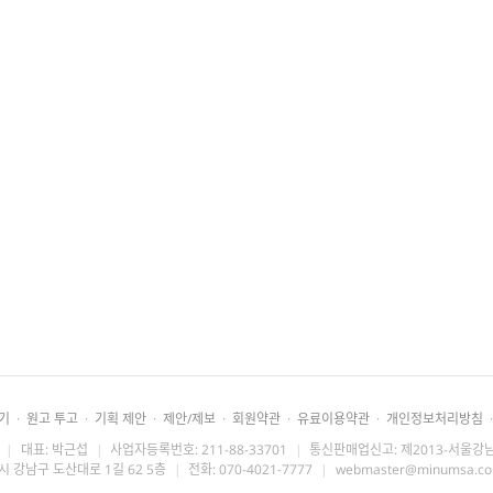
기
·
원고 투고
·
기획 제안
·
제안/제보
·
회원약관
·
유료이용약관
·
개인정보처리방침
·
|
대표: 박근섭
|
사업자등록번호: 211-88-33701
|
통신판매업신고: 제2013-서울강남
시 강남구 도산대로 1길 62 5층
|
전화: 070-4021-7777
|
webmaster@minumsa.c