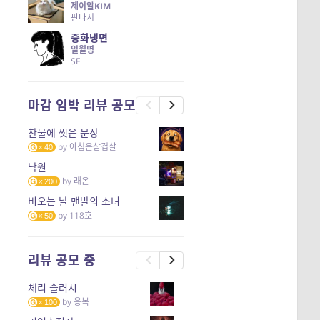
제이알KIM
판타지
중화냉면
일월명
SF
마감 임박 리뷰 공모
찬물에 씻은 문장
by
아침은삼겹살
40
낙원
by
래온
200
비오는 날 맨발의 소녀
by
118호
50
리뷰 공모 중
체리 슬러시
by
용복
100