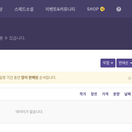
상
스레드소설
이벤트&커뮤니티
SHOP
볼 수 있습니다.
무협
판매순
×
일정 기간 동안
많이 판매된
순서입니다.
작가
장르
가격
분량
날짜
데이터가 없습니다.