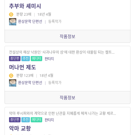
추부와 셰미시
분량 23매
|
18년 4월
환상문학 단편선
|
등록작가
작품정보
전설상의 해상 낙원인 '사과나무의 섬'에 대한 환상이 대물림 되는 켈트...
중단편
추천
에디터
판타지
머나먼 제도
분량 123매
|
18년 4월
환상문학 단편선
|
등록작가
작품정보
악마 루시퍼와의 계약으로 인한 난관을 지혜롭게 헤쳐 나가는 교황 제르...
중단편
추천
에디터
판타지
악마 교황