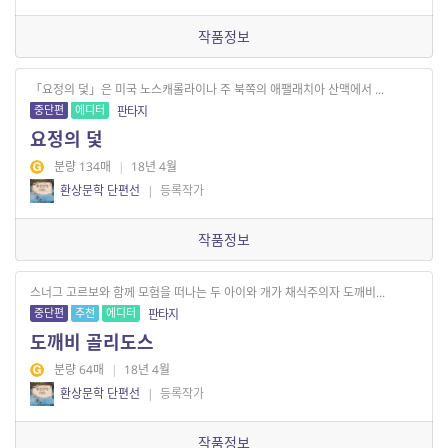
작품정보
「요정의 덫」은 미국 노스캐롤라이나 주 북쪽의 애팰래치아 산맥에서 ...
중단편
에디터
판타지
요정의 덫
분량 134매
|
18년 4월
환상문학 단편선
|
등록작가
작품정보
스너그 고르보와 함께 모험을 떠나는 두 아이와 개가 채식주의자 도깨비...
중단편
추천
에디터
판타지
도깨비 골리도스
분량 64매
|
18년 4월
환상문학 단편선
|
등록작가
작품정보