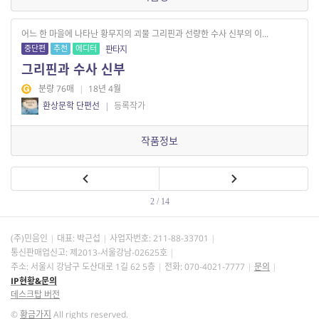
어느 한 마을에 나타난 황무지의 괴물 그리핀과 선량한 수사 신부의 이...
중단편
추천
에디터
판타지
그리핀과 수사 신부
분량 76매
|
18년 4월
환상문학 단편선
|
등록작가
작품정보
2 / 14
(주)민음인
대표: 박근섭
사업자번호:
211-88-33701
통신판매업신고: 제2013-서울강남-02625호
주소: 서울시 강남구 도산대로 1길 62 5층
전화: 070-4021-7777
문의
IP현황&문의
데스크탑 버전
©
황금가지
All rights reserved.