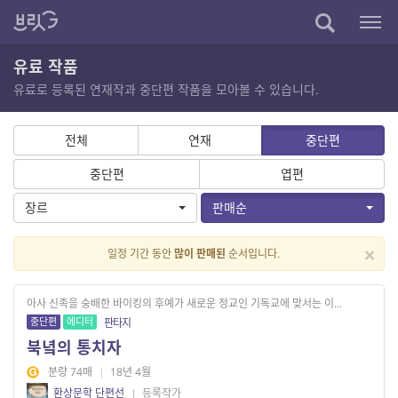
유료 작품
유료로 등록된 연재작과 중단편 작품을 모아볼 수 있습니다.
전체
연재
중단편
중단편
엽편
장르
판매순
×
일정 기간 동안
많이 판매된
순서입니다.
아사 신족을 숭배한 바이킹의 후예가 새로운 정교인 기독교에 맞서는 이...
중단편
에디터
판타지
북녘의 통치자
분량 74매
|
18년 4월
환상문학 단편선
|
등록작가