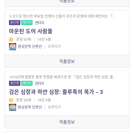
작품정보
노인으로 현신한 북유럽 전쟁의 신들이 후손의 운명에 대해 예언하는 「...
중단편
에디터
판타지
마운틴 도어 사람들
분량 60매
|
18년 4월
환상문학 단편선
|
등록작가
작품정보
1878년에 발발한 줄루 전쟁을 배경으로 한 「검은 심장과 하얀 심장: 줄...
중단편
에디터
판타지
검은 심장과 하얀 심장: 줄루족의 목가 – 3
분량 90매
|
18년 4월
환상문학 단편선
|
등록작가
작품정보