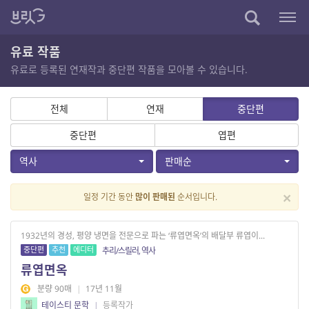
유료 작품
유료로 등록된 연재작과 중단편 작품을 모아볼 수 있습니다.
전체
연재
중단편
중단편
엽편
역사
판매순
×
일정 기간 동안
많이 판매된
순서입니다.
1932년의 경성, 평양 냉면을 전문으로 파는 ‘류엽면옥’의 배달부 류엽이...
중단편
추천
에디터
추리/스릴러, 역사
류엽면옥
분량 90매
|
17년 11월
테이스티 문학
|
등록작가