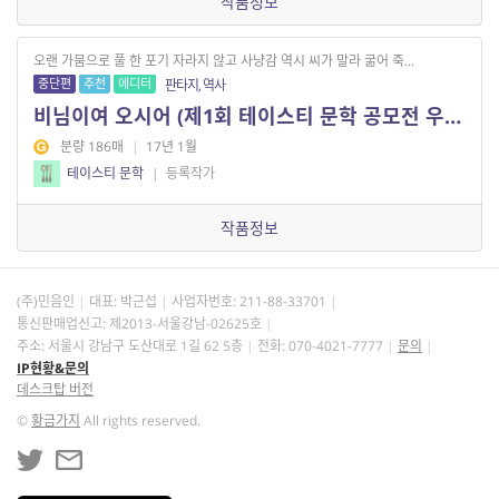
작품정보
오랜 가뭄으로 풀 한 포기 자라지 않고 사냥감 역시 씨가 말라 굶어 죽...
중단편
추천
에디터
판타지, 역사
비님이여 오시어 (제1회 테이스티 문학 공모전 우수작)
분량 186매
|
17년 1월
테이스티 문학
|
등록작가
작품정보
(주)민음인
대표: 박근섭
사업자번호:
211-88-33701
통신판매업신고: 제2013-서울강남-02625호
주소: 서울시 강남구 도산대로 1길 62 5층
전화: 070-4021-7777
문의
IP현황&문의
데스크탑 버전
©
황금가지
All rights reserved.