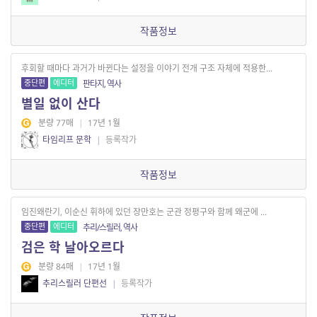
작품정보
후회할 때마다 과거가 바뀐다는 설정을 이야기 전개 구조 자체에 적용한...
중단편
에디터
판타지, 역사
별일 없이 산다
분량 77매
|
17년 1월
타임리프 문학
|
등록작가
작품정보
임진왜란기, 이순신 휘하에 있던 장만호는 군관 정평구와 함께 왜군에 ...
중단편
에디터
추리/스릴러, 역사
검은 학 날아오르다
분량 84매
|
17년 1월
추리스릴러 단편선
|
등록작가