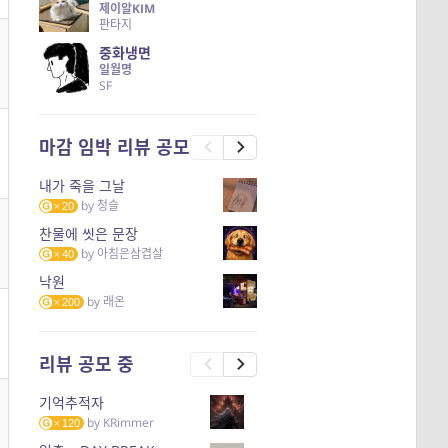
제이알KIM
판타지
중화냉면
일월명
SF
마감 임박 리뷰 공모
내가 죽을 그날
by
청슬
20
찬물에 씻은 문장
by
아침은삼겹살
40
낙원
by
래온
200
리뷰 공모 중
기억추적자
by
KRimmer
120