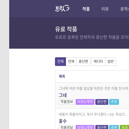
작품
리뷰
문학
유료 작품
유료로 등록된 연재작과 중단편 작품을 모아
전체
연재
중단편
에디터
일반
제목
그녀와 어린 아들 일상을 뒤흔든 것은 아들 친구의..
그네
작품정보
브릿G계약
중단편
추천
태풍이 휘몰아치고, 둑이 무너졌다. 나는 옥상으...
홍수
작품정보
브릿G계약
중단편
추천
독점