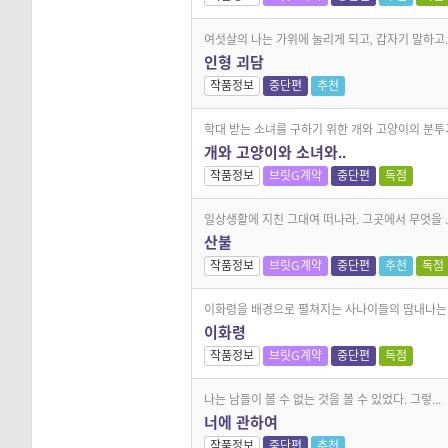
여섯살의 나는 가위에 눌리게 되고, 갑자기 말하고..
인형 괴담
작품정보
중단편
추천
학대 받는 소녀를 구하기 위한 개와 고양이의 분투
개와 고양이와 소녀와..
작품정보
브릿G계약
중단편
독점
일상생활에 지친 그대여 떠나라. 그곳에서 무엇을 ..
산불
작품정보
브릿G계약
중단편
추천
독점
이화령을 배경으로 펼쳐지는 사나이들의 땀내나는 .
이화령
작품정보
브릿G계약
중단편
독점
나는 남들이 볼 수 없는 것을 볼 수 있었다. 그렇...
너에 관하여
작품정보
중단편
추천