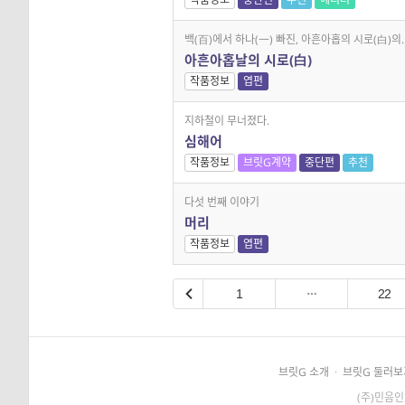
백(百)에서 하나(一) 빠진, 아흔아홉의 시로(白)의..
아흔아홉날의 시로(白)
작품정보
엽편
지하철이 무너졌다.
심해어
작품정보
브릿G계약
중단편
추천
다섯 번째 이야기
머리
작품정보
엽편
1
22
브릿G 소개
·
브릿G 둘러보
(주)민음인