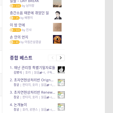
일출 – DAY BREAK
by
남이랑
100
층간소음 때문에 겪었던 일
by
배짱이
25
이 밤 안에
by
진샤
500
손 안의 먼지
by
아침은삼겹살
40
종합 베스트
1.
재난 관리청 특별기밀자료들
김병식
|
호러
| 읽음
, 구독
, 응원95, 리뷰3
×5
2.
초자연현상처리반 Orignal + True Ending
창궁
|
판타지, 호러
| 읽음
, 구독
, 응원6
×5
3.
초자연현상처리반 Renewal
창궁
|
판타지, 호러
| 읽음
, 구독
, 응원82, 리뷰4
×5
4.
논개놀이
창궁
|
호러, 로맨스
| 읽음
, 공감11, 응원25
×5