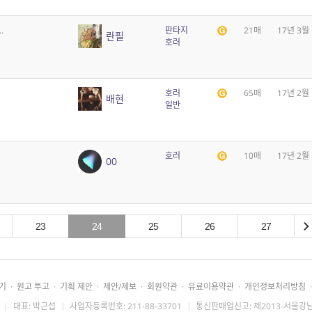
.
판타지
21매
17년 3월
란필
호러
호러
65매
17년 2월
배현
일반
호러
10매
17년 2월
00
23
24
25
26
27
기
·
원고 투고
·
기획 제안
·
제안/제보
·
회원약관
·
유료이용약관
·
개인정보처리방침
·
|
대표: 박근섭
|
사업자등록번호: 211-88-33701
|
통신판매업신고: 제2013-서울강남