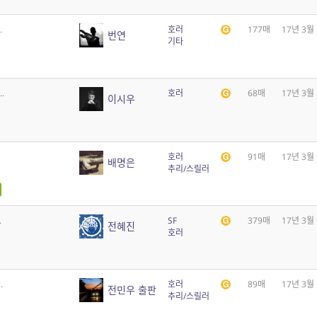
.
호러
177매
17년 3월
번연
기타
.
호러
68매
17년 3월
이시우
호러
91매
17년 3월
배명은
추리/스릴러
.
SF
379매
17년 3월
전혜진
호러
.
호러
89매
17년 3월
전민우 출판
추리/스릴러