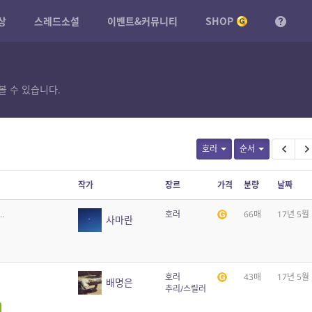
상
스레드소설
이벤트&커뮤니티
SHOP
볼 수 있습니다.
호러
순서
작가
장르
가격
분량
날짜
.
호러
66매
17년 5월
사마란
호러
43매
17년 5월
배명은
추리/스릴러