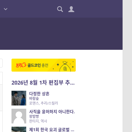
2026년 8월 1차 편집부 추천작
다정한 상흔
바람숲
로맨스, 추리/스릴러
사직을 윤허하지 아니한다.
왕밤빵
판타지, 역사
제1회 한국 요괴 글로벌 진출 공개 오디션 시즌 2 — 나는 요괴다