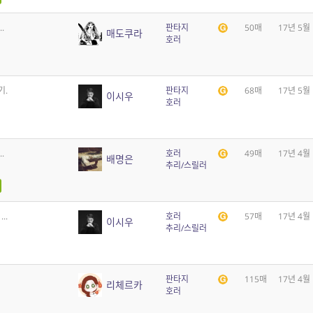
.
판타지
50매
17년 5월
매도쿠라
호러
기.
판타지
68매
17년 5월
이시우
호러
.
호러
49매
17년 4월
배명은
추리/스릴러
..
호러
57매
17년 4월
이시우
추리/스릴러
판타지
115매
17년 4월
리체르카
호러