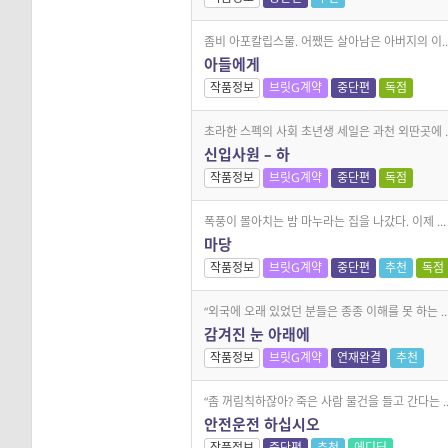
좀비 아포칼립스물. 어쨌든 살아남은 아버지의 이..
아들에게
작품정보
브릿G계약
중단편
독점
초라한 스펙의 사회 초년생 세일은 과천 외딴곳에 ..
신입사원 – 하
작품정보
브릿G계약
중단편
독점
폭풍이 몰아치는 밤 마누라는 집을 나갔다. 이제 ...
마당
작품정보
브릿G계약
중단편
추천
독점
“외국에 오래 있었던 분들은 종종 이해를 못 하는 ..
감겨진 눈 아래에
작품정보
브릿G계약
연재완결
추천
“좀 꺼림칙하잖아? 죽은 사람 물건을 들고 간다는 ..
안전운전 하십시오
작품정보
중단편
추천
에디터