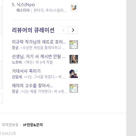
5.
닉스(Nyx)
헤스티아
|
판타지, 추리/스릴러
| 읽음
, 구독
, 응원434
×5
리뷰어의 큐레이션
이규락 작가님의 레트로 호러 리뷰
창궁
, <수상한 게임을 플레이하고 있어> 외 3개 작품
선생님, 거기 서 계시면 안될 것 같은데요-역할 클리셰를 비튼 작품들
노르바
, <역린> 외 9개 작품
거대서사 죽이기
김밀세
, <나는 그녀를 죽였다.> 외 1개 작품
재야의 고수를 찾아서…
창궁
, <나는 해를 기억한다> 외 4개 작품
저작권보호
·
IP현황&문의
-02625호