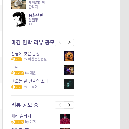
제이알KIM
판타지
중화냉면
일월명
SF
마감 임박 리뷰 공모
찬물에 씻은 문장
by
아침은삼겹살
40
낙원
by
래온
200
비오는 날 맨발의 소녀
by
118호
50
리뷰 공모 중
체리 슬러시
by
용복
100