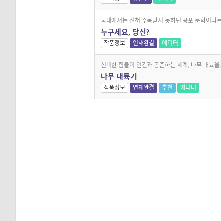
국내에서는 전혀 주목받지 못하던 공포 문학이라는.
누구세요, 당신?
작품정보
연재완결
에디터
신비한 힘들이 인간과 공존하는 세계, 나무 대륙을..
나무 대륙기
작품정보
연재완결
추천
에디터