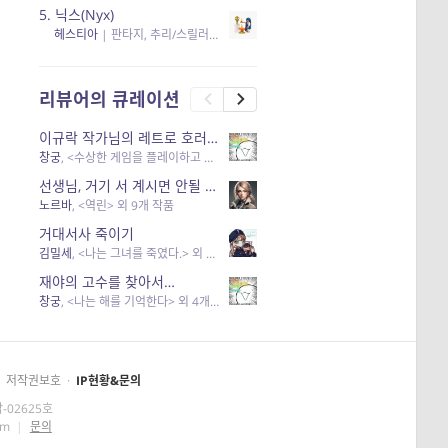
5.
닉스(Nyx)
헤스티아
|
판타지, 추리/스릴러
| 읽음
, 구독
, 응원434
×5
리뷰어의 큐레이션
이규락 작가님의 레트로 호러 리뷰
창궁
, <수상한 게임을 플레이하고 있어> 외 3개 작품
선생님, 거기 서 계시면 안될 것 같은데요-역할 클리셰를 비튼 작품들
노르바
, <역린> 외 9개 작품
거대서사 죽이기
김밀세
, <나는 그녀를 죽였다.> 외 1개 작품
재야의 고수를 찾아서…
창궁
, <나는 해를 기억한다> 외 4개 작품
저작권보호
·
IP현황&문의
-02625호
om
|
문의