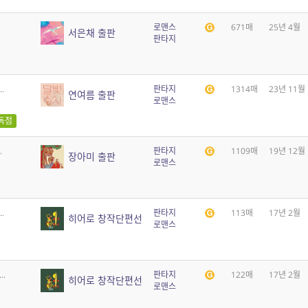
로맨스
671매
25년 4월
서은채 출판
판타지
.
판타지
1314매
23년 11월
연여름 출판
로맨스
독점
.
판타지
1109매
19년 12월
장아미 출판
로맨스
.
판타지
113매
17년 2월
히어로 창작단편선
로맨스
..
판타지
122매
17년 2월
히어로 창작단편선
로맨스