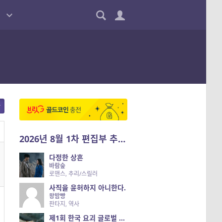
2026년 8월 1차 편집부 추천작
다정한 상흔
바람숲
로맨스, 추리/스릴러
사직을 윤허하지 아니한다.
왕밤빵
판타지, 역사
제1회 한국 요괴 글로벌 진출 공개 오디션 시즌 2 — 나는 요괴다