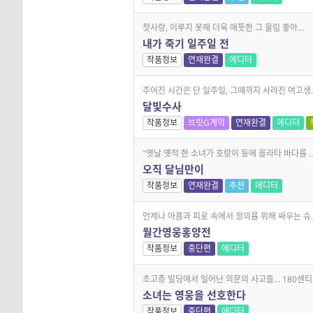
첫사랑, 이루지 못해 더욱 애틋한 그 울림 좋아...
내가 죽기 일주일 전
작품정보
연재완결
에디터
주어진 시간은 단 일주일, 그때까지 사라진 여고생..
달빛수사
작품정보
브릿G계약
연재완결
에디터
"옛날 옛적 한 소녀가 호랑이 등에 올라타 바다를 ..
오직 달님만이
작품정보
연재완결
추천
에디터
언제나 아픔과 피로 속에서 정의를 위해 싸우는 슈..
월간영웅홍양전
작품정보
중단편
에디터
초고층 빌딩에서 일어난 의문의 사고들... 180센티.
소녀는 영웅을 선호한다
작품정보
중단편
에디터