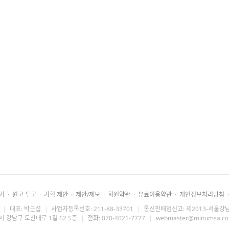
기
·
원고 투고
·
기획 제안
·
제안/제보
·
회원약관
·
유료이용약관
·
개인정보처리방침
·
|
대표: 박근섭
|
사업자등록번호: 211-88-33701
|
통신판매업신고: 제2013-서울강남
시 강남구 도산대로 1길 62 5층
|
전화: 070-4021-7777
|
webmaster@minumsa.c