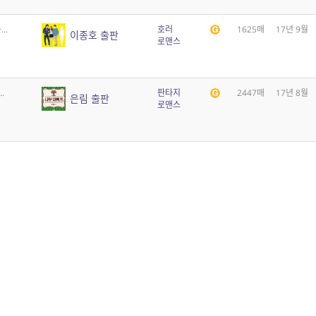
..
호러
1625매
17년 9월
이종호 출판
로맨스
.
판타지
2447매
17년 8월
은림 출판
로맨스