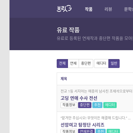
작품
리뷰
문학
유료 작품
유료로 등록된 연재작과 중단편 작품을 모아
전체
연재
중단편
에디터
일반
제목
전교 1등 서지아는 애증의 남사친 조재석으로부터 .
고딩 연애 수사 전선
작품정보
중단편
추천
에디터
“맡겨만 주십시오! 무엇이든 해결해 드립니다.” ...
선암여고 탐정단 시리즈
작품정보
연재완결
추천
에디터