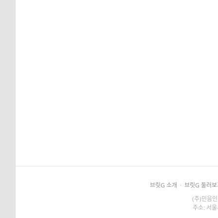
브릿G 소개
·
브릿G 둘러보
(주)민음인
주소: 서울