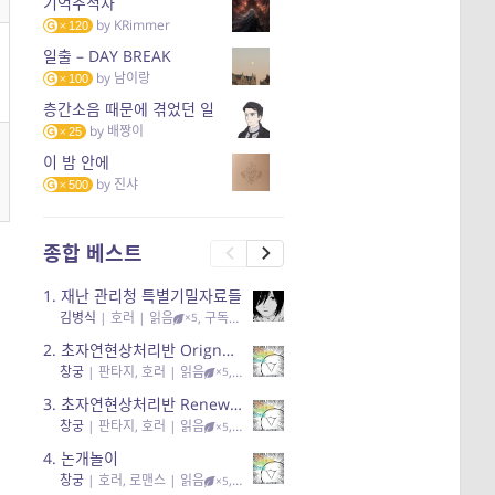
기억추적자
by
KRimmer
120
일출 – DAY BREAK
by
남이랑
100
층간소음 때문에 겪었던 일
by
배짱이
25
이 밤 안에
by
진샤
500
종합 베스트
1.
재난 관리청 특별기밀자료들
김병식
|
호러
| 읽음
, 구독
, 응원95, 리뷰3
×5
2.
초자연현상처리반 Orignal + True Ending
창궁
|
판타지, 호러
| 읽음
, 구독
, 응원6
×5
3.
초자연현상처리반 Renewal
창궁
|
판타지, 호러
| 읽음
, 구독
, 응원82, 리뷰4
×5
4.
논개놀이
창궁
|
호러, 로맨스
| 읽음
, 공감11, 응원25
×5