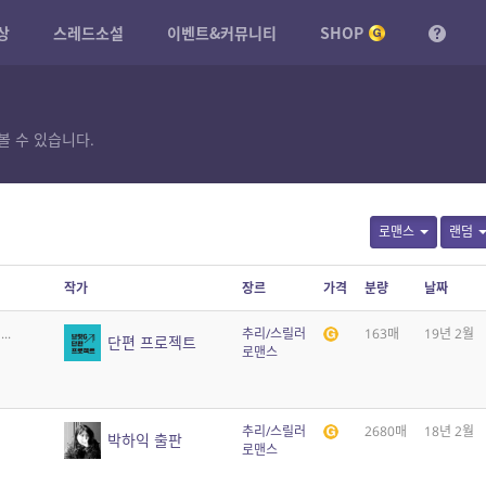
상
스레드소설
이벤트&커뮤니티
SHOP
볼 수 있습니다.
로맨스
랜덤
작가
장르
가격
분량
날짜
..
추리/스릴러
163매
19년 2월
단편 프로젝트
로맨스
추리/스릴러
2680매
18년 2월
박하익 출판
로맨스