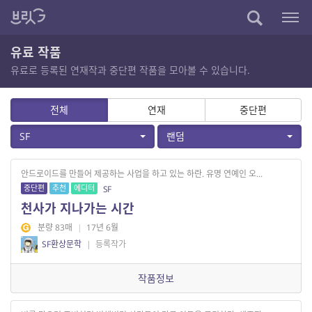
유료 작품
유료로 등록된 연재작과 중단편 작품을 모아볼 수 있습니다.
전체
연재
중단편
SF
랜덤
안드로이드를 만들어 제공하는 사업을 하고 있는 하란. 유명 연예인 오...
중단편
추천
에디터
SF
천사가 지나가는 시간
분량 83매
|
17년 6월
SF환상문학
|
등록작가
작품정보