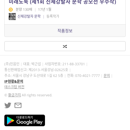
미래도둑 (제1회 신체강탈자 문학 공모전 우수작)
분량 130매
|
17년 1월
신체강탈자 문학
|
등록작가
작품정보
(주)민음인
대표: 박근섭
사업자번호:
211-88-33701
통신판매업신고: 제2013-서울강남-02625호
주소: 서울시 강남구 도산대로 1길 62 5층
전화: 070-4021-7777
문의
IP현황&문의
데스크탑 버전
©
황금가지
All rights reserved.