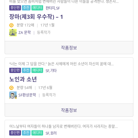
비를 맞으면 좀비처럼 변해버린 사람들이 다른 이들을 공격한다. 생존자...
중단편
추천
에디터
판타지, SF
장마(제3회 우수작) – 1
분량 172매
|
17년 1월
ZA 문학
|
등록작가
작품정보
“너는 이제 그 답을 안다.” 늙은 사제에게 어린 소년이 자신의 꿈에 대...
중단편
추천
에디터
SF, 기타
노인과 소년
분량 54매
|
17년 6월
SF환상문학
|
등록작가
작품정보
어느날부터 여자들이 하나둘 남자로 변해버린다. 여자가 사라지는 종말...
중단편
추천
에디터
SF, 호러