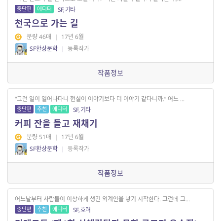
중단편
에디터
SF, 기타
천국으로 가는 길
분량 46매
|
17년 6월
SF환상문학
|
등록작가
작품정보
“그런 일이 일어나다니 현실이 이야기보다 더 이야기 같다니까.” 어느 ...
중단편
추천
에디터
SF, 기타
커피 잔을 들고 재채기
분량 51매
|
17년 6월
SF환상문학
|
등록작가
작품정보
어느날부터 사람들이 이상하게 생긴 외계인을 낳기 시작한다. 그런데 그...
중단편
추천
에디터
SF, 호러