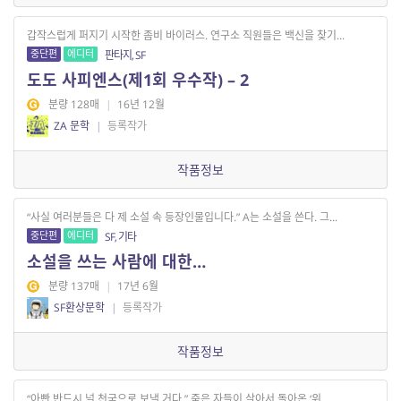
갑작스럽게 퍼지기 시작한 좀비 바이러스. 연구소 직원들은 백신을 찾기...
중단편
에디터
판타지, SF
도도 사피엔스(제1회 우수작) – 2
분량 128매
|
16년 12월
ZA 문학
|
등록작가
작품정보
“사실 여러분들은 다 제 소설 속 등장인물입니다.” A는 소설을 쓴다. 그...
중단편
에디터
SF, 기타
소설을 쓰는 사람에 대한…
분량 137매
|
17년 6월
SF환상문학
|
등록작가
작품정보
“아빤 반드시 널 천국으로 보낼 거다.” 죽은 자들이 살아서 돌아온 ‘위...