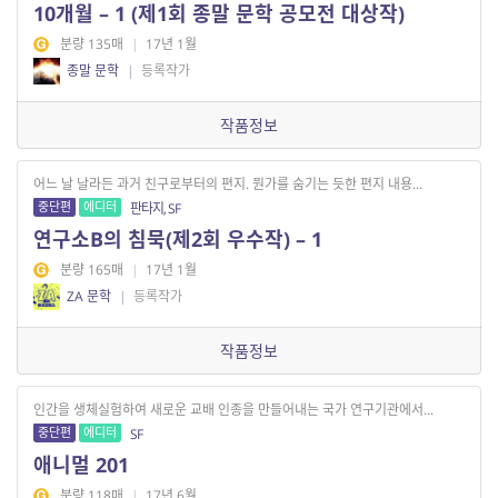
10개월 – 1 (제1회 종말 문학 공모전 대상작)
분량 135매
|
17년 1월
종말 문학
|
등록작가
작품정보
어느 날 날라든 과거 친구로부터의 편지. 뭔가를 숨기는 듯한 편지 내용...
중단편
에디터
판타지, SF
연구소B의 침묵(제2회 우수작) – 1
분량 165매
|
17년 1월
ZA 문학
|
등록작가
작품정보
인간을 생체실험하여 새로운 교배 인종을 만들어내는 국가 연구기관에서...
중단편
에디터
SF
애니멀 201
분량 118매
|
17년 6월