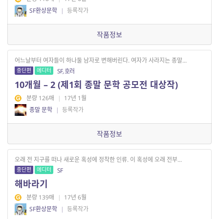
SF환상문학
|
등록작가
작품정보
어느날부터 여자들이 하나둘 남자로 변해버린다. 여자가 사라지는 종말...
중단편
에디터
SF, 호러
10개월 – 2 (제1회 종말 문학 공모전 대상작)
분량 126매
|
17년 1월
종말 문학
|
등록작가
작품정보
오래 전 지구를 떠나 새로운 혹성에 정착한 인류. 이 혹성에 오래 전부...
중단편
에디터
SF
해바라기
분량 139매
|
17년 6월
SF환상문학
|
등록작가