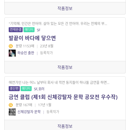
작품정보
"기억해. 인간은 언어야. 살아 있는 모든 건 언어야. 우리는 전체의 부...
연재완결
에디터
SF
발끝이 바다에 닿으면
분량 1153매
|
23년 8월
하승민 출판
|
등록작가
작품정보
애연가인 나는 어느 날부터 회사 내 끽연 동지들이 하나둘 금연을 하면...
중단편
에디터
SF, 호러
금연 클럽 (제1회 신체강탈자 문학 공모전 우수작)
분량 167매
|
17년 1월
신체강탈자 문학
|
등록작가
작품정보