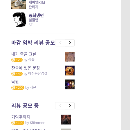
제이알KIM
판타지
중화냉면
일월명
SF
마감 임박 리뷰 공모
내가 죽을 그날
by
청슬
20
찬물에 씻은 문장
by
아침은삼겹살
40
낙원
by
래온
200
리뷰 공모 중
기억추적자
by
KRimmer
120