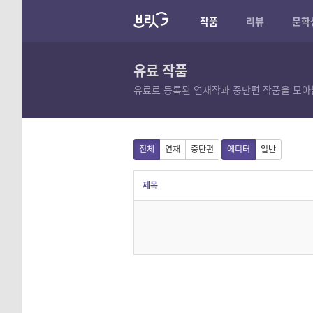
작품
리뷰
문학
유료 작품
유료로 등록된 연재작과 중단편 작품을 모아
전체
연재
중단편
에디터
일반
제목