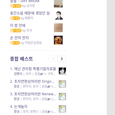
일출 – DAY BREAK
by
남이랑
100
층간소음 때문에 겪었던 일
by
배짱이
25
이 밤 안에
by
진샤
500
손 안의 먼지
by
아침은삼겹살
40
종합 베스트
1.
재난 관리청 특별기밀자료들
김병식
|
호러
| 읽음
, 구독
, 응원95, 리뷰3
×5
2.
초자연현상처리반 Orignal + True Ending
창궁
|
판타지, 호러
| 읽음
, 구독
, 응원6
×5
3.
초자연현상처리반 Renewal
창궁
|
판타지, 호러
| 읽음
, 구독
, 응원82, 리뷰4
×5
4.
논개놀이
창궁
|
호러, 로맨스
| 읽음
, 공감11, 응원25
×5