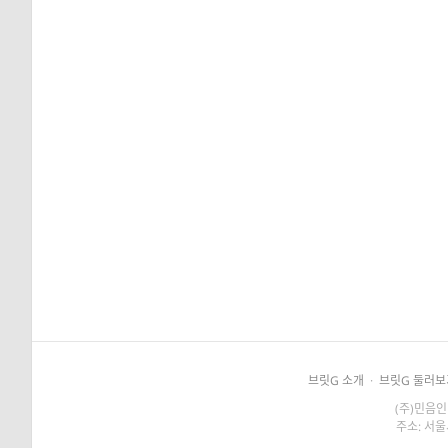
브릿G 소개
·
브릿G 둘러보
(주)민음인
주소: 서울