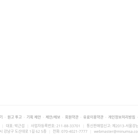
기
·
원고 투고
·
기획 제안
·
제안/제보
·
회원약관
·
유료이용약관
·
개인정보처리방침
·
|
대표: 박근섭
|
사업자등록번호: 211-88-33701
|
통신판매업신고: 제2013-서울강남
시 강남구 도산대로 1길 62 5층
|
전화: 070-4021-7777
|
webmaster@minumsa.c