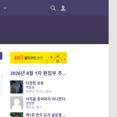
2026년 8월 1차 편집부 추천작
다정한 상흔
바람숲
로맨스, 추리/스릴러
사직을 윤허하지 아니한다.
왕밤빵
판타지, 역사
제1회 한국 요괴 글로벌 진출 공개 오디션 시즌 2 — 나는 요괴다