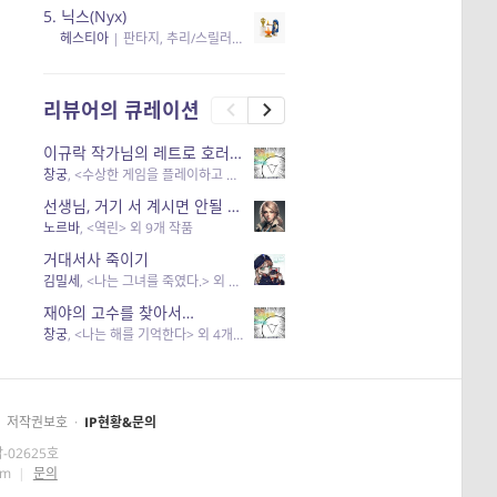
5.
닉스(Nyx)
헤스티아
|
판타지, 추리/스릴러
| 읽음
, 구독
, 응원434
×5
리뷰어의 큐레이션
이규락 작가님의 레트로 호러 리뷰
창궁
, <수상한 게임을 플레이하고 있어> 외 3개 작품
선생님, 거기 서 계시면 안될 것 같은데요-역할 클리셰를 비튼 작품들
노르바
, <역린> 외 9개 작품
거대서사 죽이기
김밀세
, <나는 그녀를 죽였다.> 외 1개 작품
재야의 고수를 찾아서…
창궁
, <나는 해를 기억한다> 외 4개 작품
저작권보호
·
IP현황&문의
-02625호
om
|
문의