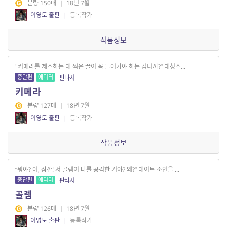
분량 150매
|
18년 7월
이영도 출판
|
등록작가
작품정보
"키메라를 제조하는 데 썩은 꿀이 꼭 들어가야 하는 겁니까?” 대청소...
중단편
에디터
판타지
키메라
분량 127매
|
18년 7월
이영도 출판
|
등록작가
작품정보
“뭐야? 어, 잠깐! 저 골렘이 나를 공격한 거야? 왜?” 데이트 조언을 ...
중단편
에디터
판타지
골렘
분량 126매
|
18년 7월
이영도 출판
|
등록작가