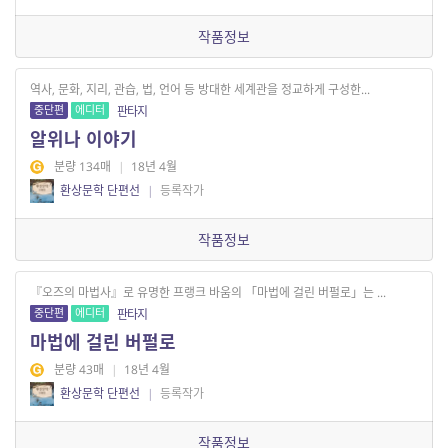
작품정보
역사, 문화, 지리, 관습, 법, 언어 등 방대한 세계관을 정교하게 구성한...
중단편
에디터
판타지
알위나 이야기
분량 134매
|
18년 4월
환상문학 단편선
|
등록작가
작품정보
『오즈의 마법사』로 유명한 프랭크 바움의 「마법에 걸린 버펄로」는 ...
중단편
에디터
판타지
마법에 걸린 버펄로
분량 43매
|
18년 4월
환상문학 단편선
|
등록작가
작품정보