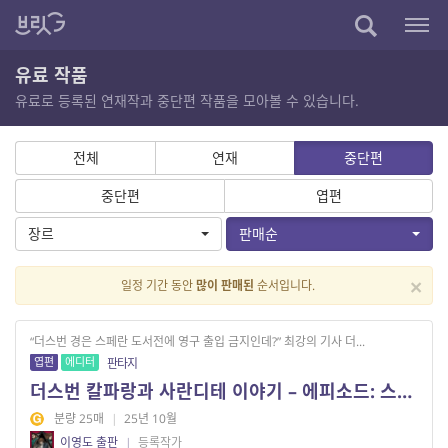
유료 작품
유료로 등록된 연재작과 중단편 작품을 모아볼 수 있습니다.
전체
연재
중단편
중단편
엽편
장르
판매순
×
일정 기간 동안
많이 판매된
순서입니다.
“더스번 경은 스페란 도서전에 영구 출입 금지인데?” 최강의 기사 더...
엽편
에디터
판타지
더스번 칼파랑과 사란디테 이야기 – 에피소드: 스페란 도서전에서
분량 25매
|
25년 10월
이영도 출판
|
등록작가