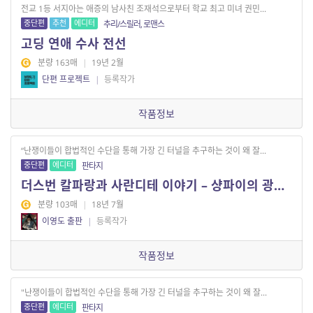
전교 1등 서지아는 애증의 남사친 조재석으로부터 학교 최고 미녀 권민...
중단편
추천
에디터
추리/스릴러, 로맨스
고딩 연애 수사 전선
분량 163매
|
19년 2월
단편 프로젝트
|
등록작가
작품정보
“난쟁이들이 합법적인 수단을 통해 가장 긴 터널을 추구하는 것이 왜 잘...
중단편
에디터
판타지
더스번 칼파랑과 사란디테 이야기 – 샹파이의 광부들 2
분량 103매
|
18년 7월
이영도 출판
|
등록작가
작품정보
"난쟁이들이 합법적인 수단을 통해 가장 긴 터널을 추구하는 것이 왜 잘...
중단편
에디터
판타지