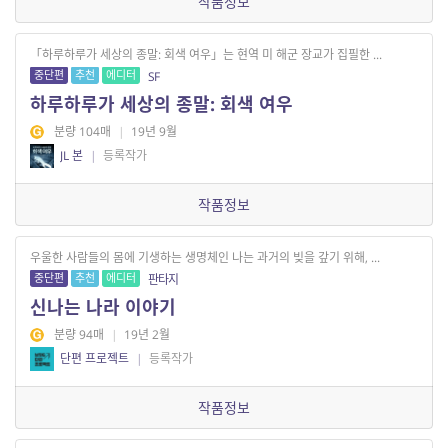
작품정보
「하루하루가 세상의 종말: 회색 여우」는 현역 미 해군 장교가 집필한 ...
중단편
추천
에디터
SF
하루하루가 세상의 종말: 회색 여우
분량 104매
|
19년 9월
JL 본
|
등록작가
작품정보
우울한 사람들의 몸에 기생하는 생명체인 나는 과거의 빚을 갚기 위해, ...
중단편
추천
에디터
판타지
신나는 나라 이야기
분량 94매
|
19년 2월
단편 프로젝트
|
등록작가
작품정보