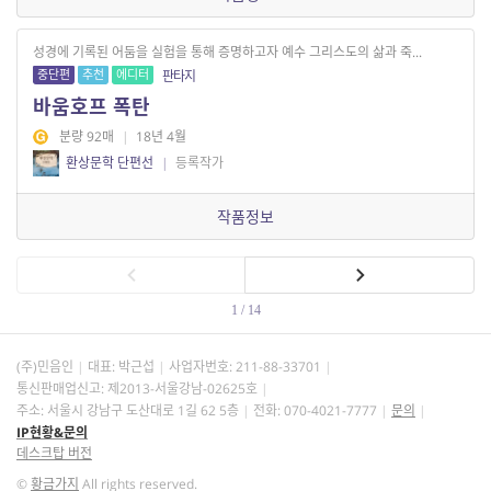
성경에 기록된 어둠을 실험을 통해 증명하고자 예수 그리스도의 삶과 죽...
중단편
추천
에디터
판타지
바움호프 폭탄
분량 92매
|
18년 4월
환상문학 단편선
|
등록작가
작품정보
1 / 14
(주)민음인
대표: 박근섭
사업자번호:
211-88-33701
통신판매업신고: 제2013-서울강남-02625호
주소: 서울시 강남구 도산대로 1길 62 5층
전화: 070-4021-7777
문의
IP현황&문의
데스크탑 버전
©
황금가지
All rights reserved.