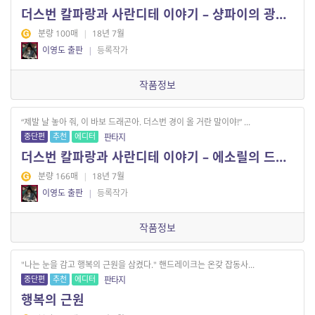
더스번 칼파랑과 사란디테 이야기 – 샹파이의 광부들 1
분량 100매
|
18년 7월
이영도 출판
|
등록작가
작품정보
“제발 날 놓아 줘, 이 바보 드래곤아. 더스번 경이 올 거란 말이야!” ...
중단편
추천
에디터
판타지
더스번 칼파랑과 사란디테 이야기 – 에소릴의 드래곤
분량 166매
|
18년 7월
이영도 출판
|
등록작가
작품정보
"나는 눈을 감고 행복의 근원을 삼켰다." 핸드레이크는 온갖 잡동사...
중단편
추천
에디터
판타지
행복의 근원