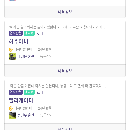
작품정보
“하지만 할아버지는 돌아가셨잖아요. 그게 다 무슨 소용이에요?” 사...
연재완결
에디터
호러
허수아비
분량 319매
|
24년 9월
배명은 출판
|
등록작가
작품정보
"죽을 만큼 아픈데 죽지는 않는다니, 통증보다 그 말이 더 끔찍했다." ...
연재완결
에디터
호러
앨리게이터
분량 301매
|
24년 9월
전건우 출판
|
등록작가
작품정보