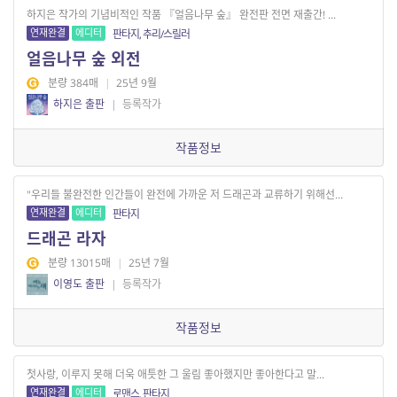
하지은 작가의 기념비적인 작품 『얼음나무 숲』 완전판 전면 재출간! ...
연재완결
에디터
판타지, 추리/스릴러
얼음나무 숲 외전
분량 384매
|
25년 9월
하지은 출판
|
등록작가
작품정보
"우리들 불완전한 인간들이 완전에 가까운 저 드래곤과 교류하기 위해선...
연재완결
에디터
판타지
드래곤 라자
분량 13015매
|
25년 7월
이영도 출판
|
등록작가
작품정보
첫사랑, 이루지 못해 더욱 애틋한 그 울림 좋아했지만 좋아한다고 말...
연재완결
에디터
로맨스, 판타지