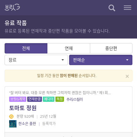
유료 작품
유료로 등록된 연재작과 중단편 작품을 모아볼 수 있습니다.
전체
연재
중단편
장르
판매순
×
일정 기간 동안
많이 판매된
순서입니다.
“잘 버텨 봐요. 대충 모른 척하면 그럭저럭 괜찮은 집이니까.” 제1회...
브릿G계약
연재완결
에디터
독점
추리/스릴러
토마토 정원
분량 920매
|
25년 12월
한소은 출판
|
등록작가