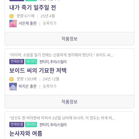
내가 죽기 일주일 전
분량 671매
|
25년 4월
서은채 출판
|
등록작가
작품정보
"아이야, 소원을 빌기 전에는 신중하게 생각해야 한단다." 보이드 씨...
연재완결
에디터
판타지, 추리/스릴러
보이드 씨의 기묘한 저택
분량 1303매
|
24년 12월
하지은 출판
|
등록작가
작품정보
"당신도 한 여자한테 미쳐서 3년을 낭비해 보시라. 이 정도는 하게 되...
연재완결
에디터
판타지, 추리/스릴러
눈사자와 여름