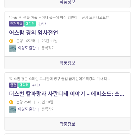
작품정보
"아홉 권! 책을 아홉 권이나 썼는데 아직 범인이 누군지 모른다고요?" ...
연재완결
에디터
판타지
어스탐 경의 임사전언
분량 1652매
|
25년 11월
이영도 출판
|
등록작가
작품정보
“더스번 경은 스페란 도서전에 영구 출입 금지인데?” 최강의 기사 더...
엽편
에디터
판타지
더스번 칼파랑과 사란디테 이야기 – 에피소드: 스페란 도서전에서
분량 25매
|
25년 10월
이영도 출판
|
등록작가
작품정보