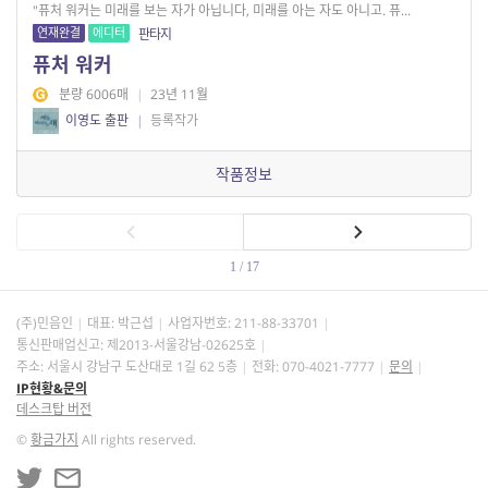
"퓨처 워커는 미래를 보는 자가 아닙니다, 미래를 아는 자도 아니고. 퓨...
연재완결
에디터
판타지
퓨처 워커
분량 6006매
|
23년 11월
이영도 출판
|
등록작가
작품정보
1 / 17
(주)민음인
대표: 박근섭
사업자번호:
211-88-33701
통신판매업신고: 제2013-서울강남-02625호
주소: 서울시 강남구 도산대로 1길 62 5층
전화: 070-4021-7777
문의
IP현황&문의
데스크탑 버전
©
황금가지
All rights reserved.