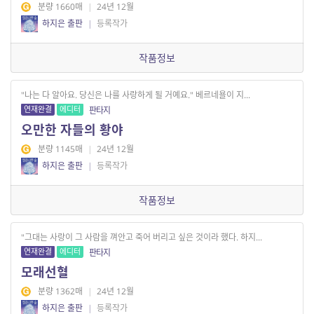
분량 1660매
|
24년 12월
하지은 출판
|
등록작가
작품정보
"나는 다 알아요. 당신은 나를 사랑하게 될 거예요." 베르네욜이 지...
연재완결
에디터
판타지
오만한 자들의 황야
분량 1145매
|
24년 12월
하지은 출판
|
등록작가
작품정보
"그대는 사랑이 그 사람을 껴안고 죽어 버리고 싶은 것이라 했다. 하지...
연재완결
에디터
판타지
모래선혈
분량 1362매
|
24년 12월
하지은 출판
|
등록작가