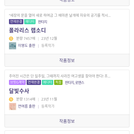
“새장의 문을 열어 새로 하여금 그 메마른 날개에 자유의 공기를 적시...
연재완결
에디터
판타지
폴라리스 랩소디
분량 7457매
|
23년 12월
이영도 출판
|
등록작가
작품정보
주어진 시간은 단 일주일, 그때까지 사라진 여고생을 찾아야 한다! 조...
브릿G계약
연재완결
에디터
독점
판타지, 로맨스
달빛수사
분량 1314매
|
23년 11월
연여름 출판
|
등록작가
작품정보