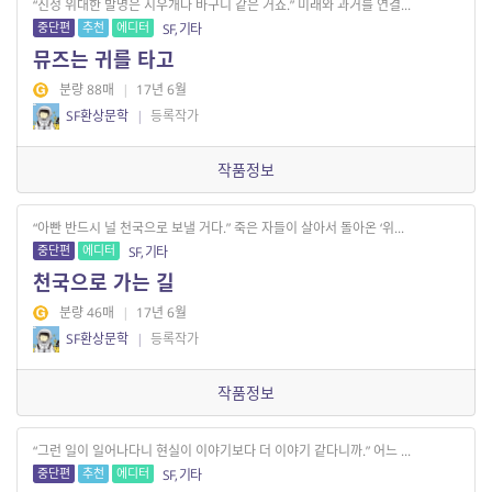
“진정 위대한 발명은 지우개나 바구니 같은 거죠.” 미래와 과거를 연결...
중단편
추천
에디터
SF, 기타
뮤즈는 귀를 타고
분량 88매
|
17년 6월
SF환상문학
|
등록작가
작품정보
“아빤 반드시 널 천국으로 보낼 거다.” 죽은 자들이 살아서 돌아온 ‘위...
중단편
에디터
SF, 기타
천국으로 가는 길
분량 46매
|
17년 6월
SF환상문학
|
등록작가
작품정보
“그런 일이 일어나다니 현실이 이야기보다 더 이야기 같다니까.” 어느 ...
중단편
추천
에디터
SF, 기타