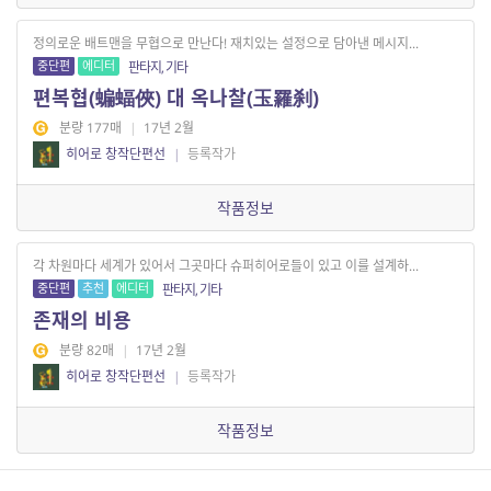
정의로운 배트맨을 무협으로 만난다! 재치있는 설정으로 담아낸 메시지...
중단편
에디터
판타지, 기타
편복협(蝙蝠俠) 대 옥나찰(玉羅刹)
분량 177매
|
17년 2월
히어로 창작단편선
|
등록작가
작품정보
각 차원마다 세계가 있어서 그곳마다 슈퍼히어로들이 있고 이를 설계하...
중단편
추천
에디터
판타지, 기타
존재의 비용
분량 82매
|
17년 2월
히어로 창작단편선
|
등록작가
작품정보