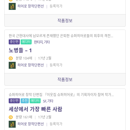
히어로 창작단편선
|
등록작가
작품정보
한국 근현대사에 남모르게 존재했던 은퇴한 슈퍼히어로들의 최후의 격전...
중단편
에디터
판타지, 기타
노병들 – 1
분량 104매
|
17년 2월
히어로 창작단편선
|
등록작가
작품정보
슈퍼히어로 창작 단편집 『이웃집 슈퍼히어로』의 기획자이자 참여 작가...
중단편
추천
에디터
SF, 기타
세상에서 가장 빠른 사람
분량 161매
|
17년 2월
히어로 창작단편선
|
등록작가