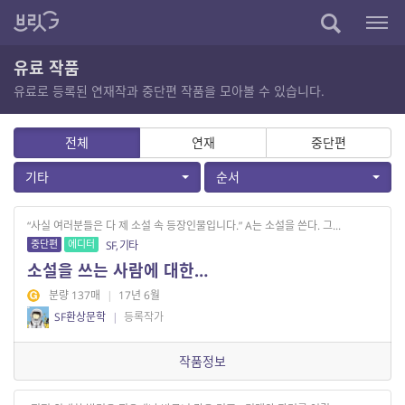
유료 작품
유료로 등록된 연재작과 중단편 작품을 모아볼 수 있습니다.
전체
연재
중단편
기타
순서
“사실 여러분들은 다 제 소설 속 등장인물입니다.” A는 소설을 쓴다. 그...
중단편
에디터
SF, 기타
소설을 쓰는 사람에 대한…
분량 137매
|
17년 6월
SF환상문학
|
등록작가
작품정보