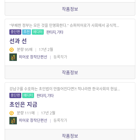
작품정보
"부패한 정부는 모든 것을 민영화한다." 슈퍼히어로가 사회에서 공식적...
중단편
추천
에디터
판타지, 기타
선과 선
분량 95매
|
17년 2월
히어로 창작단편선
|
등록작가
작품정보
강남구를 수호하는 초인법이 만들어진다면?! 적나라한 한국사회의 현실...
중단편
에디터
판타지, 기타
초인은 지금
분량 111매
|
17년 2월
히어로 창작단편선
|
등록작가
작품정보