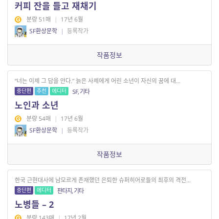
커피 잔을 들고 재채기
분량 51매
|
17년 6월
SF환상문학
|
등록작가
작품정보
“너는 이제 그 답을 안다.” 늙은 사제에게 어린 소년이 자신의 꿈에 대...
중단편
추천
에디터
SF, 기타
노인과 소년
분량 54매
|
17년 6월
SF환상문학
|
등록작가
작품정보
한국 근현대사에 남모르게 존재했던 은퇴한 슈퍼히어로들의 최후의 격전...
중단편
에디터
판타지, 기타
노병들 – 2
분량 143매
|
17년 2월