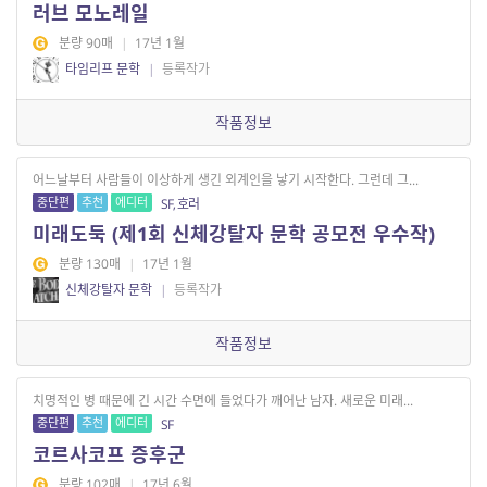
러브 모노레일
분량 90매
|
17년 1월
타임리프 문학
|
등록작가
작품정보
어느날부터 사람들이 이상하게 생긴 외계인을 낳기 시작한다. 그런데 그...
중단편
추천
에디터
SF, 호러
미래도둑 (제1회 신체강탈자 문학 공모전 우수작)
분량 130매
|
17년 1월
신체강탈자 문학
|
등록작가
작품정보
치명적인 병 때문에 긴 시간 수면에 들었다가 깨어난 남자. 새로운 미래...
중단편
추천
에디터
SF
코르사코프 증후군
분량 102매
|
17년 6월