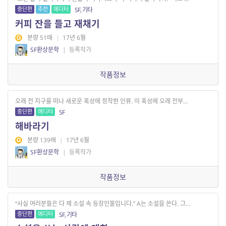
중단편
추천
에디터
SF, 기타
커피 잔을 들고 재채기
분량 51매
|
17년 6월
SF환상문학
|
등록작가
작품정보
오래 전 지구를 떠나 새로운 혹성에 정착한 인류. 이 혹성에 오래 전부...
중단편
에디터
SF
해바라기
분량 139매
|
17년 6월
SF환상문학
|
등록작가
작품정보
“사실 여러분들은 다 제 소설 속 등장인물입니다.” A는 소설을 쓴다. 그...
중단편
에디터
SF, 기타