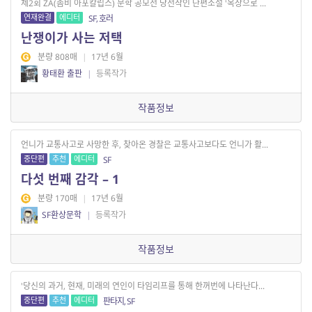
제2회 ZA(좀비 아포칼립스) 문학 공모전 당선작인 단편소설 '옥상으로 ...
연재완결
에디터
SF, 호러
난쟁이가 사는 저택
분량 808매
|
17년 6월
황태환 출판
|
등록작가
작품정보
언니가 교통사고로 사망한 후, 찾아온 경찰은 교통사고보다도 언니가 활...
중단편
추천
에디터
SF
다섯 번째 감각 – 1
분량 170매
|
17년 6월
SF환상문학
|
등록작가
작품정보
'당신의 과거, 현재, 미래의 연인이 타임리프를 통해 한꺼번에 나타난다...
중단편
추천
에디터
판타지, SF