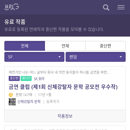
유료 작품
유료로 등록된 연재작과 중단편 작품을 모아볼 수 있습니다.
전체
연재
중단편
SF
랜덤
애연가인 나는 어느 날부터 회사 내 끽연 동지들이 하나둘 금연을 하면...
중단편
에디터
SF, 호러
금연 클럽 (제1회 신체강탈자 문학 공모전 우수작)
분량 167매
|
17년 1월
신체강탈자 문학
|
등록작가
작품정보