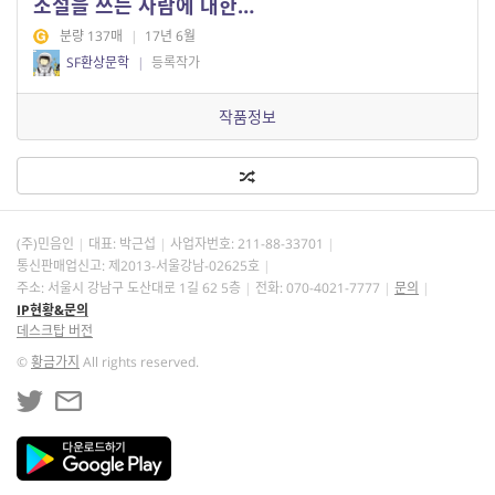
소설을 쓰는 사람에 대한…
분량 137매
|
17년 6월
SF환상문학
|
등록작가
작품정보
(주)민음인
대표: 박근섭
사업자번호:
211-88-33701
통신판매업신고: 제2013-서울강남-02625호
주소: 서울시 강남구 도산대로 1길 62 5층
전화: 070-4021-7777
문의
IP현황&문의
데스크탑 버전
©
황금가지
All rights reserved.