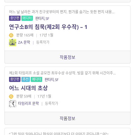
어느 날 날라든 과거 친구로부터의 편지. 뭔가를 숨기는 듯한 편지 내용...
중단편
에디터
판타지, SF
연구소B의 침묵(제2회 우수작) – 1
분량 165매
|
17년 1월
ZA 문학
|
등록작가
작품정보
제2회 타임리프 소설 공모전 최우수상 수상작. 빚을 갚기 위해 시간이주...
중단편
추천
에디터
판타지, SF
어느 시대의 초상
분량 59매
|
17년 1월
타임리프 문학
|
등록작가
작품정보
“그런 일이 일어나다니 현실이 이야기보다 더 이야기 같다니까.” 어느 ...