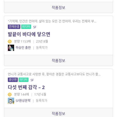
작품정보
"기억해. 인간은 언어야. 살아 있는 모든 건 언어야. 우리는 전체의 부...
연재완결
에디터
SF
발끝이 바다에 닿으면
분량 1153매
|
23년 8월
하승민 출판
|
등록작가
작품정보
언니가 교통사고로 사망한 후, 찾아온 경찰은 교통사고보다도 언니가 활...
중단편
에디터
SF
다섯 번째 감각 – 2
분량 144매
|
17년 6월
SF환상문학
|
등록작가
작품정보