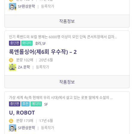
SF환상문학
|
등록작가
작품정보
인기 록밴드의 보컬 영재는 6000명 이상이 모인 단독 콘서트장에서 갑자...
중단편
에디터
호러, SF
록앤롤싱어(제6회 우수작) – 2
분량 102매
|
20년 6월
ZA 문학
|
등록작가
작품정보
가상 세계 속(즉 현재의 우리 시대)에서 살고 있는 로봇 딸에게 소설의 ...
중단편
추천
에디터
SF
U, ROBOT
분량 173매
|
17년 6월
SF환상문학
|
등록작가