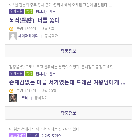
5백년 전통의 충주 장씨 종가 ‘창화재’에서 오래된 그림이 발견된다. ...
연재완결
독점
판타지, 로맨스
묵적(墨跡), 너를 쫓다
분량 1599매
|
5월 3일
페이퍼레이디
|
등록작가
작품정보
감정을 '맛'으로 느끼고 섭취하는 용족의 여왕과, 존재감도 감정도 흐릿...
연재완결
독점
판타지, 로맨스
존재감없는 마을 서기였는데 드래곤 여왕님에게 납치되었습니다
분량 1214매
|
3월 20일
노르바
|
등록작가
작품정보
이 섬은 천에게 단지 스쳐 지나는 장소여야 했다.
브릿G계약
중단편
판타지, 로맨스