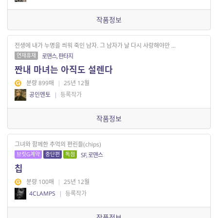
작품정보
전생에 내가 누명을 씌워 죽인 남자. 그 남자가 날 다시 사랑해야만 ...
연재휴재
로맨스, 판타지
짠내 마녀는 아직도 설렌다
분량 899매
|
25년 12월
공인멘토
|
등록작가
작품정보
그녀와 함께한 추억의 편린들(chips)
브릿G계약
중단편
독점
SF, 로맨스
칩
분량 100매
|
25년 12월
4CLAMPS
|
등록작가
작품정보