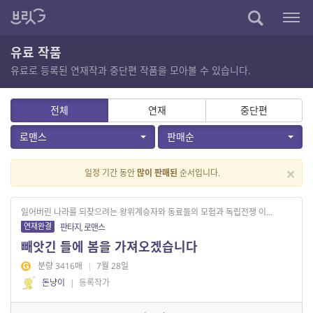
유료 작품
유료로 등록된 연재작과 중단편 작품을 모아볼 수 있습니다.
전체
연재
중단편
로맨스
판매순
×
일정 기간 동안
많이 판매된
순서입니다.
잃어버린 나라를 되찾으려는 왕위계승자와 동료들의 모험과 독립전쟁 이...
연재완결
판타지, 로맨스
빼앗긴 들에 봄을 가져오겠습니다
분량 3416매
|
7월 28일
돈냥이
|
등록작가