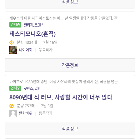
작품정보
제우스의 아들 헤파이스토스는 어느 날 일생일대의 작품을 만들었다. 판...
연재중
판타지, 로맨스
테스티모니오(흔적)
분량 4334매
|
7월 16일
레이에히
|
등록작가
작품정보
바야흐로 1980년대 중반. 여행 자유화의 빗장이 풀리기 전, 국경을 넘는...
연재중
로맨스, 일반
8090년대 식 러브, 사랑할 시간이 너무 많다
분량 753매
|
7월 3일
편한바위
|
등록작가
작품정보