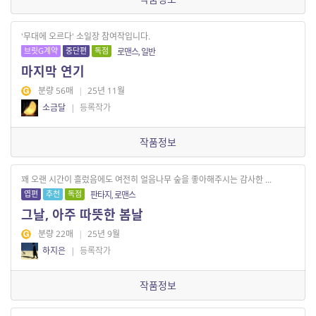
'무대에 오르다' 소일장 참여작입니다.
브릿G계약
중단편
독점
로맨스, 일반
마지막 연기
분량 56매
|
25년 11월
소금달
|
등록작가
작품정보
꽤 오랜 시간이 흘렀음에도 여전히 얼음나무 숲을 좋아해주시는 감사한 ...
엽편
추천
독점
판타지, 로맨스
그날, 아주 따뜻한 봄날
분량 22매
|
25년 9월
하지은
|
등록작가
작품정보