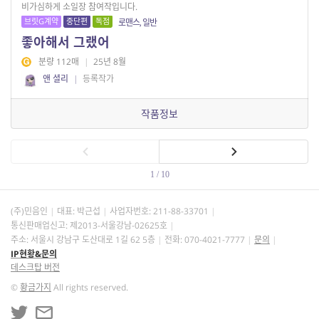
비가심하게 소일장 참여작입니다.
브릿G계약
중단편
독점
로맨스, 일반
좋아해서 그랬어
분량 112매
|
25년 8월
앤 셜리
|
등록작가
작품정보
1 / 10
(주)민음인
대표: 박근섭
사업자번호:
211-88-33701
통신판매업신고: 제2013-서울강남-02625호
주소: 서울시 강남구 도산대로 1길 62 5층
전화: 070-4021-7777
문의
IP현황&문의
데스크탑 버전
©
황금가지
All rights reserved.