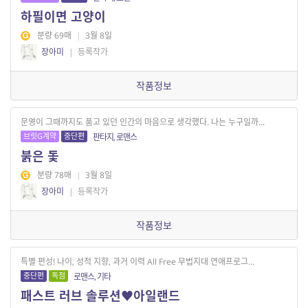
하필이면 고양이
분량 69매
|
3월 8일
장아미
|
등록작가
작품정보
문영이 그때까지도 품고 있던 인간의 마음으로 생각했다. 나는 누구일까...
브릿G계약
중단편
판타지, 로맨스
붉은 돛
분량 78매
|
3월 8일
장아미
|
등록작가
작품정보
특별 편성! 나이, 성적 지향, 과거 이력 All Free 무법지대 연애프로그...
중단편
독점
로맨스, 기타
패스트 러브 솔루션♥아일랜드