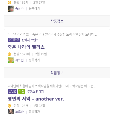
분량 132매
|
2월 27일
송할라
|
등록작가
작품정보
어느날 기억을 잃고 죽은 소녀 엘리스와 수상한 토끼 수인 남자 토니의 ...
연재완결
판타지, 로맨스
죽은 나라의 엘리스
분량 1522매
|
2월 11일
시트린
|
등록작가
작품정보
리아닌이 처음에 곧바로 백작님을 깨웠다면? 그리고 백작님은 왜 그런 ...
중단편
독점
로맨스, 판타지
영면의 서약 – another ver.
분량 125매
|
1월 28일
노르바
|
등록작가