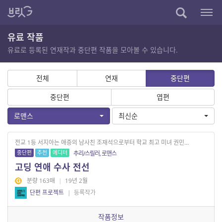
유료 작품
유료로 등록된 연재작과 중단편 작품을 모아볼 수 있습니다.
전체
연재
중단편
중단편
엽편
로맨스
최신순
전교 1등 서지아는 애증의 남사친 조재석으로부터 학교 최고 미녀 권민...
중단편
추천
에디터
추리/스릴러, 로맨스
고딩 연애 수사 전선
분량 163매
|
19년 2월
단편 프로젝트
|
등록작가
작품정보