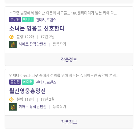
초고층 빌딩에서 일어난 의문의 사고들... 180센티미터가 넘는 키에 다...
중단편
에디터
판타지, 로맨스
소녀는 영웅을 선호한다
분량 122매
|
17년 2월
히어로 창작단편선
|
등록작가
작품정보
언제나 아픔과 피로 속에서 정의를 위해 싸우는 슈퍼히로인 홍양의 본격...
중단편
에디터
판타지, 로맨스
월간영웅홍양전
분량 113매
|
17년 2월
히어로 창작단편선
|
등록작가
작품정보