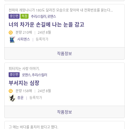
천하의 개망나니가 180도 달라진 모습으로 찾아와 내 전화번호를 묻는다...
중단편
독점
추리/스릴러, 로맨스
너의 차가운 손길에 나는 눈을 감고
분량 210매
|
24년 8월
사피엔스
|
등록작가
작품정보
피터지는 사랑 이야기.
중단편
로맨스, 추리/스릴러
부서지는 심장
분량 158매
|
24년 8월
종윤
|
등록작가
작품정보
그 애는 바다를 훔치러 왔다고 했다.