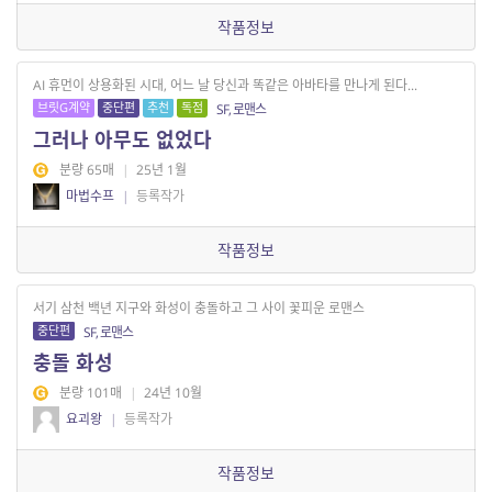
작품정보
AI 휴먼이 상용화된 시대, 어느 날 당신과 똑같은 아바타를 만나게 된다...
브릿G계약
중단편
추천
독점
SF, 로맨스
그러나 아무도 없었다
분량 65매
|
25년 1월
마법수프
|
등록작가
작품정보
서기 삼천 백년 지구와 화성이 충돌하고 그 사이 꽃피운 로맨스
중단편
SF, 로맨스
충돌 화성
분량 101매
|
24년 10월
요괴왕
|
등록작가
작품정보