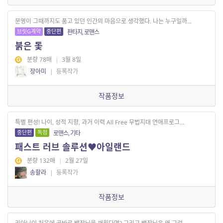
문영이 그때까지도 품고 있던 인간의 마음으로 생각했다. 나는 누구일까...
브릿G계약
중단편
판타지, 로맨스
붉은 돛
분량 78매
|
3월 8일
장아미
|
등록작가
작품정보
특별 편성! 나이, 성적 지향, 과거 이력 All Free 무법지대 연애프로그...
중단편
독점
로맨스, 기타
패스트 러브 솔루션♥아일랜드
분량 132매
|
2월 27일
송할라
|
등록작가
작품정보