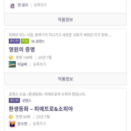
앤 셜리
|
등록작가
작품정보
미래의 어느 시점, 빙하기가 지나가고 새로운 사회가 세워진 지구 위에 ...
중단편
독점
SF, 로맨스
영원의 증명
분량 108매
|
25년 7월
박꼼삐
|
등록작가
작품정보
로맨스 소설 <환생동화> 피에트로와 소피아 편입니다.
중단편
로맨스
환생동화 – 피에트로&소피아
분량 80매
|
25년 7월
문수현
|
등록작가