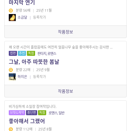
마지막 연기
분량 56매
|
25년 11월
소금달
|
등록작가
작품정보
꽤 오랜 시간이 흘렀음에도 여전히 얼음나무 숲을 좋아해주시는 감사한 ...
엽편
추천
독점
판타지, 로맨스
그날, 아주 따뜻한 봄날
분량 22매
|
25년 9월
하지은
|
등록작가
작품정보
비가심하게 소일장 참여작입니다.
브릿G계약
중단편
독점
로맨스, 일반
좋아해서 그랬어
분량 112매
|
25년 8월