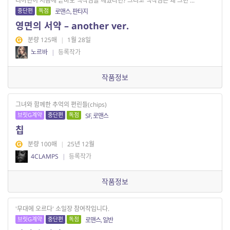
리아닌이 처음에 곧바로 백작님을 깨웠다면? 그리고 백작님은 왜 그런 ...
중단편
독점
로맨스, 판타지
영면의 서약 – another ver.
분량 125매
|
1월 28일
노르바
|
등록작가
작품정보
그녀와 함께한 추억의 편린들(chips)
브릿G계약
중단편
독점
SF, 로맨스
칩
분량 100매
|
25년 12월
4CLAMPS
|
등록작가
작품정보
'무대에 오르다' 소일장 참여작입니다.
브릿G계약
중단편
독점
로맨스, 일반