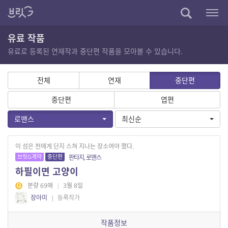
유료 작품
유료로 등록된 연재작과 중단편 작품을 모아볼 수 있습니다.
전체
연재
중단편
중단편
엽편
로맨스
최신순
이 섬은 천에게 단지 스쳐 지나는 장소여야 했다.
브릿G계약
중단편
판타지, 로맨스
하필이면 고양이
분량 69매
|
3월 8일
장아미
|
등록작가
작품정보