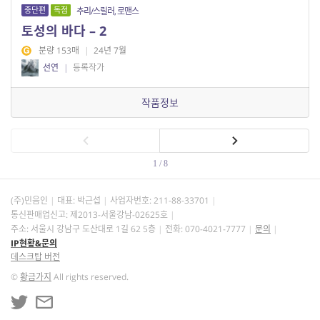
중단편
독점
추리/스릴러, 로맨스
토성의 바다 – 2
분량 153매
|
24년 7월
선연
|
등록작가
작품정보
1 / 8
(주)민음인
대표: 박근섭
사업자번호:
211-88-33701
통신판매업신고: 제2013-서울강남-02625호
주소: 서울시 강남구 도산대로 1길 62 5층
전화: 070-4021-7777
문의
IP현황&문의
데스크탑 버전
©
황금가지
All rights reserved.