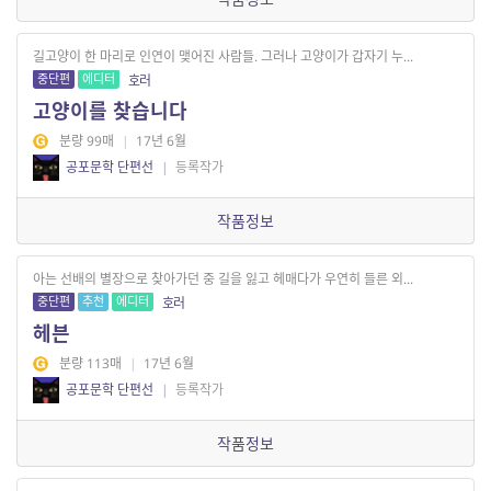
길고양이 한 마리로 인연이 맺어진 사람들. 그러나 고양이가 갑자기 누...
중단편
에디터
호러
고양이를 찾습니다
분량 99매
|
17년 6월
공포문학 단편선
|
등록작가
작품정보
아는 선배의 별장으로 찾아가던 중 길을 잃고 헤매다가 우연히 들른 외...
중단편
추천
에디터
호러
헤븐
분량 113매
|
17년 6월
공포문학 단편선
|
등록작가
작품정보