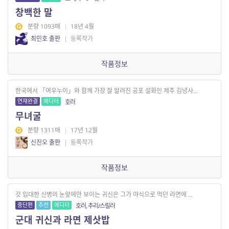
창백한 말
분량 1093매
|
18년 4월
최민호 출판
|
등록작가
작품정보
한국에서 「여우누이」와 함께 가장 잘 알려진 공포 설화인 제주 김녕사...
연재완결
에디터
호러
무녀굴
분량 1311매
|
17년 12월
신진오 출판
|
등록작가
작품정보
갓 입대한 신병의 눈앞에만 보이는 귀신은 그가 야식으로 먹던 라면에 ...
중단편
추천
에디터
호러, 추리/스릴러
군대 귀신과 라면 제삿밥