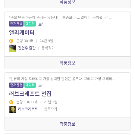
작품정보
"죽을 만큼 아픈데 죽지는 않는다니, 통증보다 그 말이 더 끔찍했다." ...
연재완결
에디터
호러
앨리게이터
분량 301매
|
24년 9월
전건우 출판
|
등록작가
작품정보
“인류의 가장 오래되고 가장 강력한 감정은 공포다. 그리고 가장 오래되...
연재완결
에디터
호러
러브크래프트 전집
분량 13637매
|
21년 2월
러브크래프트
|
등록작가
작품정보