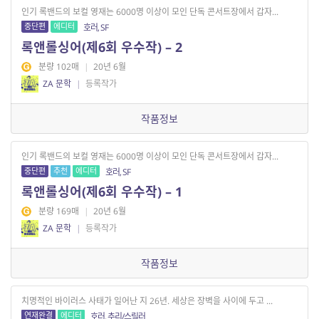
인기 록밴드의 보컬 영재는 6000명 이상이 모인 단독 콘서트장에서 갑자...
중단편
에디터
호러, SF
록앤롤싱어(제6회 우수작) – 2
분량 102매
|
20년 6월
ZA 문학
|
등록작가
작품정보
인기 록밴드의 보컬 영재는 6000명 이상이 모인 단독 콘서트장에서 갑자...
중단편
추천
에디터
호러, SF
록앤롤싱어(제6회 우수작) – 1
분량 169매
|
20년 6월
ZA 문학
|
등록작가
작품정보
치명적인 바이러스 사태가 일어난 지 26년. 세상은 장벽을 사이에 두고 ...
연재완결
에디터
호러, 추리/스릴러