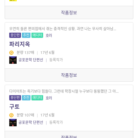
작품정보
우연히 들른 편의점에서 겪는 충격적인 상황. 과연 나는 무사히 살아남...
중단편
추천
에디터
호러
파리지옥
분량 137매
|
17년 6월
공포문학 단편선
|
등록작가
작품정보
다이어트는 죽기보다 힘들다. 그런데 학창시절 누구보다 뚱뚱했던 그 아...
중단편
추천
에디터
호러
구토
분량 107매
|
17년 6월
공포문학 단편선
|
등록작가
작품정보