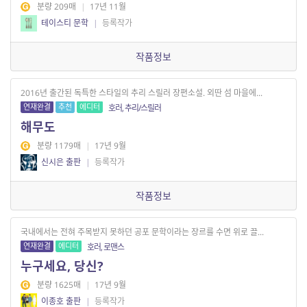
분량 209매
|
17년 11월
테이스티 문학
|
등록작가
작품정보
2016년 출간된 독특한 스타일의 추리 스릴러 장편소설. 외딴 섬 마을에...
연재완결
추천
에디터
호러, 추리/스릴러
해무도
분량 1179매
|
17년 9월
신시은 출판
|
등록작가
작품정보
국내에서는 전혀 주목받지 못하던 공포 문학이라는 장르를 수면 위로 끌...
연재완결
에디터
호러, 로맨스
누구세요, 당신?
분량 1625매
|
17년 9월
이종호 출판
|
등록작가