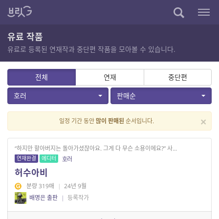
유료 작품
유료로 등록된 연재작과 중단편 작품을 모아볼 수 있습니다.
전체
연재
중단편
호러
판매순
×
일정 기간 동안
많이 판매된
순서입니다.
“하지만 할아버지는 돌아가셨잖아요. 그게 다 무슨 소용이에요?” 사...
연재완결
에디터
호러
허수아비
분량 319매
|
24년 9월
배명은 출판
|
등록작가