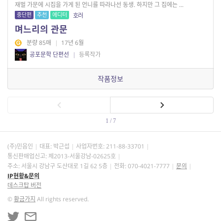
재벌 가문에 시집을 가게 된 언니를 따라나선 동생. 하지만 그 집에는 ...
중단편
추천
에디터
호러
며느리의 관문
분량 85매
|
17년 6월
공포문학 단편선
|
등록작가
작품정보
1 / 7
(주)민음인
대표: 박근섭
사업자번호:
211-88-33701
통신판매업신고: 제2013-서울강남-02625호
주소: 서울시 강남구 도산대로 1길 62 5층
전화: 070-4021-7777
문의
IP현황&문의
데스크탑 버전
©
황금가지
All rights reserved.