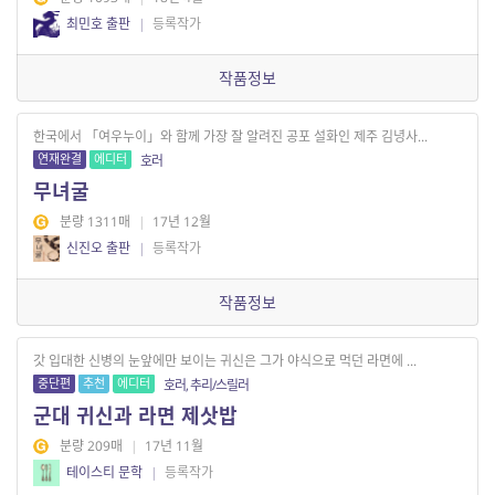
최민호 출판
|
등록작가
작품정보
한국에서 「여우누이」와 함께 가장 잘 알려진 공포 설화인 제주 김녕사...
연재완결
에디터
호러
무녀굴
분량 1311매
|
17년 12월
신진오 출판
|
등록작가
작품정보
갓 입대한 신병의 눈앞에만 보이는 귀신은 그가 야식으로 먹던 라면에 ...
중단편
추천
에디터
호러, 추리/스릴러
군대 귀신과 라면 제삿밥
분량 209매
|
17년 11월
테이스티 문학
|
등록작가