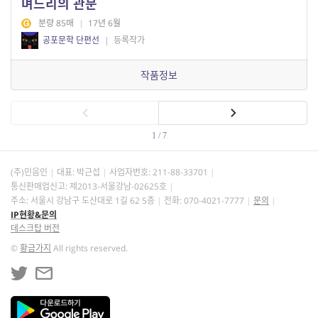
며느리의 관문
분량 85매
|
17년 6월
공포문학 단편선
|
등록작가
작품정보
1 / 7
(주)민음인
대표: 박근섭
사업자번호:
211-88-33701
통신판매업신고: 제2013-서울강남-02625호
주소: 서울시 강남구 도산대로 1길 62 5층
전화: 070-4021-7777
문의
IP현황&문의
데스크탑 버전
©
황금가지
All rights reserved.