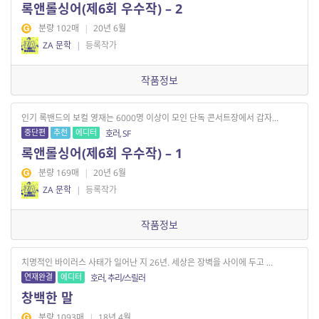
록앤롤싱어(제6회 우수작) – 2
분량 102매
|
20년 6월
ZA 문학
|
등록작가
작품정보
인기 록밴드의 보컬 영재는 6000명 이상이 모인 단독 콘서트장에서 갑자...
중단편
추천
에디터
호러, SF
록앤롤싱어(제6회 우수작) – 1
분량 169매
|
20년 6월
ZA 문학
|
등록작가
작품정보
치명적인 바이러스 사태가 일어난 지 26년. 세상은 장벽을 사이에 두고 ...
연재완결
에디터
호러, 추리/스릴러
창백한 말
분량 1093매
|
18년 4월