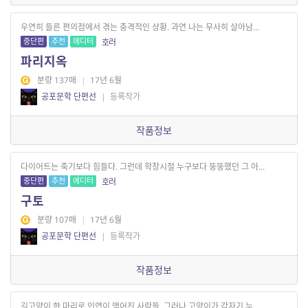
우연히 들른 편의점에서 겪는 충격적인 상황. 과연 나는 무사히 살아남...
중단편
추천
에디터
호러
파리지옥
분량 137매
|
17년 6월
공포문학 단편선
|
등록작가
작품정보
다이어트는 죽기보다 힘들다. 그런데 학창시절 누구보다 뚱뚱했던 그 아...
중단편
추천
에디터
호러
구토
분량 107매
|
17년 6월
공포문학 단편선
|
등록작가
작품정보
길고양이 한 마리로 인연이 맺어진 사람들. 그러나 고양이가 갑자기 누...