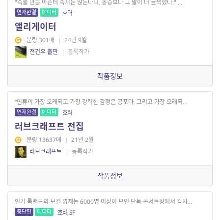
"죽을 만큼 아픈데 죽지는 않는다니, 통증보다 그 말이 더 끔찍했다." ...
연재완결
에디터
호러
앨리게이터
분량 301매
|
24년 9월
전건우 출판
|
등록작가
작품정보
“인류의 가장 오래되고 가장 강력한 감정은 공포다. 그리고 가장 오래되...
연재완결
에디터
호러
러브크래프트 전집
분량 13637매
|
21년 2월
러브크래프트
|
등록작가
작품정보
인기 록밴드의 보컬 영재는 6000명 이상이 모인 단독 콘서트장에서 갑자...
중단편
에디터
호러, SF