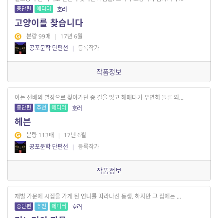
중단편
에디터
호러
고양이를 찾습니다
분량 99매
|
17년 6월
공포문학 단편선
|
등록작가
작품정보
아는 선배의 별장으로 찾아가던 중 길을 잃고 헤매다가 우연히 들른 외...
중단편
추천
에디터
호러
헤븐
분량 113매
|
17년 6월
공포문학 단편선
|
등록작가
작품정보
재벌 가문에 시집을 가게 된 언니를 따라나선 동생. 하지만 그 집에는 ...
중단편
추천
에디터
호러