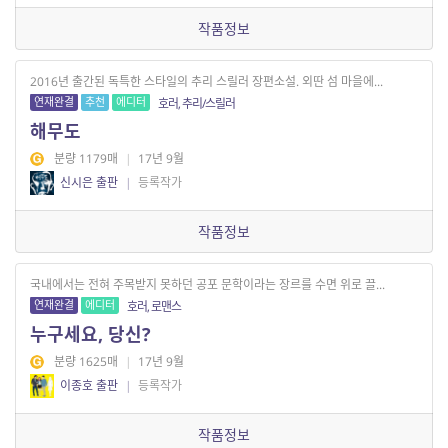
작품정보
2016년 출간된 독특한 스타일의 추리 스릴러 장편소설. 외딴 섬 마을에...
연재완결
추천
에디터
호러, 추리/스릴러
해무도
분량 1179매
|
17년 9월
신시은 출판
|
등록작가
작품정보
국내에서는 전혀 주목받지 못하던 공포 문학이라는 장르를 수면 위로 끌...
연재완결
에디터
호러, 로맨스
누구세요, 당신?
분량 1625매
|
17년 9월
이종호 출판
|
등록작가
작품정보