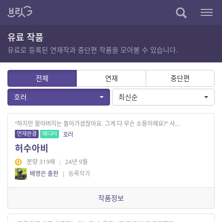
유료 작품
유료로 등록된 연재작과 중단편 작품을 모아볼 수 있습니다.
전체
연재
중단편
호러
최신순
“하지만 할아버지는 돌아가셨잖아요. 그게 다 무슨 소용이에요?” 사...
연재완결
에디터
호러
허수아비
분량 319매
|
24년 9월
배명은 출판
|
등록작가
작품정보