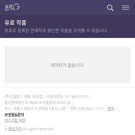
유료 작품
유료로 등록된 연재작과 중단편 작품을 모아볼 수 있습니다.
데이터가 없습니다.
(주)민음인
대표: 박근섭
사업자번호:
211-88-33701
통신판매업신고: 제2013-서울강남-02625호
주소: 서울시 강남구 도산대로 1길 62 5층
전화: 070-4021-7777
문의
IP현황&문의
데스크탑 버전
©
황금가지
All rights reserved.