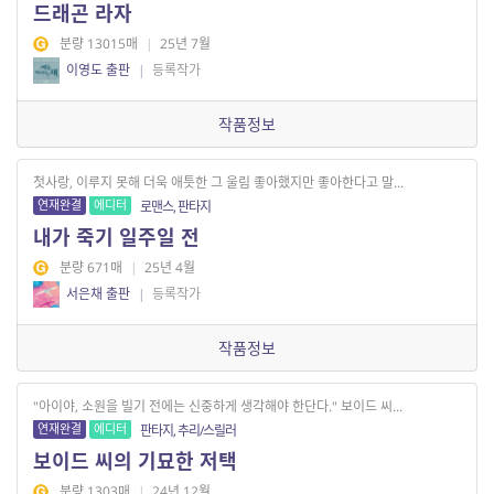
드래곤 라자
분량 13015매
|
25년 7월
이영도 출판
|
등록작가
작품정보
첫사랑, 이루지 못해 더욱 애틋한 그 울림 좋아했지만 좋아한다고 말...
연재완결
에디터
로맨스, 판타지
내가 죽기 일주일 전
분량 671매
|
25년 4월
서은채 출판
|
등록작가
작품정보
"아이야, 소원을 빌기 전에는 신중하게 생각해야 한단다." 보이드 씨...
연재완결
에디터
판타지, 추리/스릴러
보이드 씨의 기묘한 저택
분량 1303매
|
24년 12월