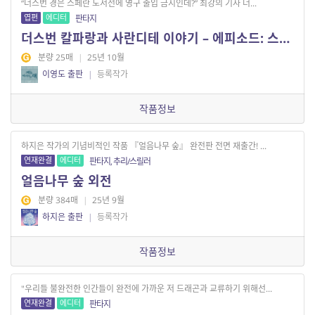
“더스번 경은 스페란 도서전에 영구 출입 금지인데?” 최강의 기사 더...
엽편
에디터
판타지
더스번 칼파랑과 사란디테 이야기 – 에피소드: 스페란 도서전에서
분량 25매
|
25년 10월
이영도 출판
|
등록작가
작품정보
하지은 작가의 기념비적인 작품 『얼음나무 숲』 완전판 전면 재출간! ...
연재완결
에디터
판타지, 추리/스릴러
얼음나무 숲 외전
분량 384매
|
25년 9월
하지은 출판
|
등록작가
작품정보
"우리들 불완전한 인간들이 완전에 가까운 저 드래곤과 교류하기 위해선...
연재완결
에디터
판타지