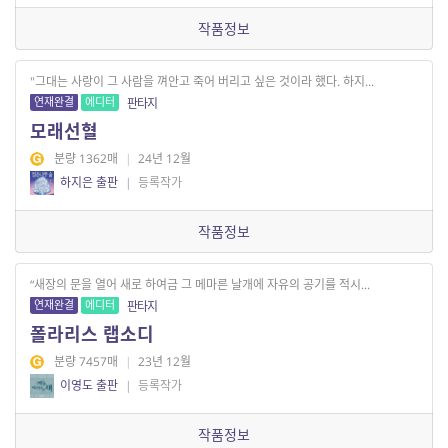
작품정보
"그대는 사랑이 그 사람을 껴안고 죽어 버리고 싶은 것이라 했다. 하지...
연재완결
에디터
판타지
모래선혈
분량 1362매
|
24년 12월
하지은 출판
|
등록작가
작품정보
“새장의 문을 열어 새로 하여금 그 메마른 날개에 자유의 공기를 적시...
연재완결
에디터
판타지
폴라리스 랩소디
분량 7457매
|
23년 12월
이영도 출판
|
등록작가
작품정보