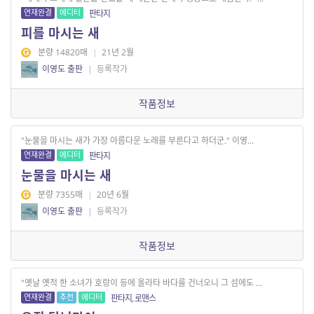
연재완결
에디터
판타지
피를 마시는 새
분량 14820매
|
21년 2월
이영도 출판
|
등록작가
작품정보
"눈물을 마시는 새가 가장 아름다운 노래를 부른다고 하더군." 이영...
연재완결
에디터
판타지
눈물을 마시는 새
분량 7355매
|
20년 6월
이영도 출판
|
등록작가
작품정보
"옛날 옛적 한 소녀가 호랑이 등에 올라타 바다를 건너오니 그 섬에도 ...
연재완결
추천
에디터
판타지, 로맨스