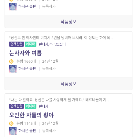
하지은 출판
|
등록작가
작품정보
"당신도 한 여자한테 미쳐서 3년을 낭비해 보시라. 이 정도는 하게 되...
연재완결
에디터
판타지, 추리/스릴러
눈사자와 여름
분량 1660매
|
24년 12월
하지은 출판
|
등록작가
작품정보
"나는 다 알아요. 당신은 나를 사랑하게 될 거예요." 베르네욜이 지...
연재완결
에디터
판타지
오만한 자들의 황야
분량 1145매
|
24년 12월
하지은 출판
|
등록작가