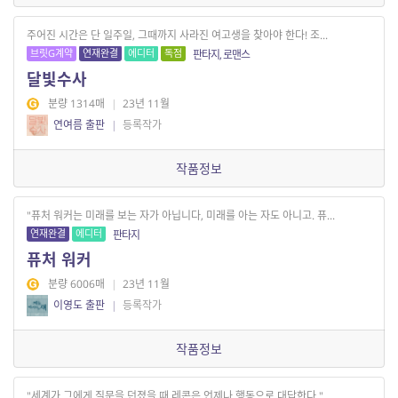
주어진 시간은 단 일주일, 그때까지 사라진 여고생을 찾아야 한다! 조...
브릿G계약
연재완결
에디터
독점
판타지, 로맨스
달빛수사
분량 1314매
|
23년 11월
연여름 출판
|
등록작가
작품정보
"퓨처 워커는 미래를 보는 자가 아닙니다, 미래를 아는 자도 아니고. 퓨...
연재완결
에디터
판타지
퓨처 워커
분량 6006매
|
23년 11월
이영도 출판
|
등록작가
작품정보
"세계가 그에게 질문을 던졌을 때 레콘은 언제나 행동으로 대답한다." ...