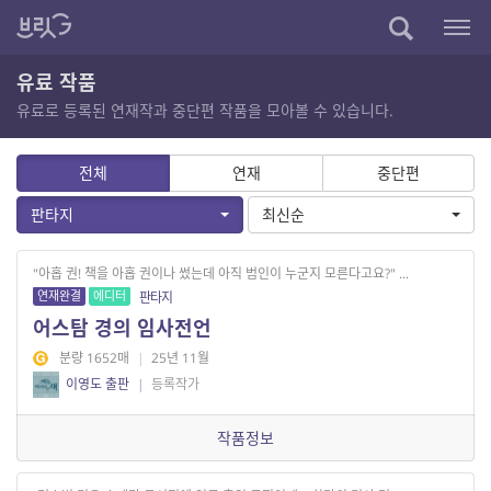
유료 작품
유료로 등록된 연재작과 중단편 작품을 모아볼 수 있습니다.
전체
연재
중단편
판타지
최신순
"아홉 권! 책을 아홉 권이나 썼는데 아직 범인이 누군지 모른다고요?" ...
연재완결
에디터
판타지
어스탐 경의 임사전언
분량 1652매
|
25년 11월
이영도 출판
|
등록작가
작품정보