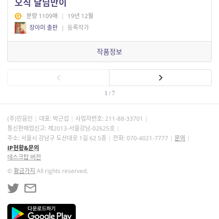
오직 달님만이
분량 1109매
|
19년 12월
장아미 출판
|
등록작가
작품정보
1 / 7
(주)민음인
대표: 박근섭
사업자번호:
211-88-33701
통신판매업신고: 제2013-서울강남-02625호
주소: 서울시 강남구 도산대로 1길 62 5층
전화: 070-4021-7777
문의
IP현황&문의
데스크탑 버전
©
황금가지
All rights reserved.