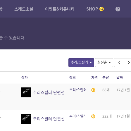
상
스레드소설
이벤트&커뮤니티
SHOP
볼 수 있습니다.
추리/스릴러
최신순
작가
장르
가격
분량
날짜
.
추리/스릴러
68매
17년 1월
추리스릴러 단편선
.
추리/스릴러
222매
17년 1월
추리스릴러 단편선