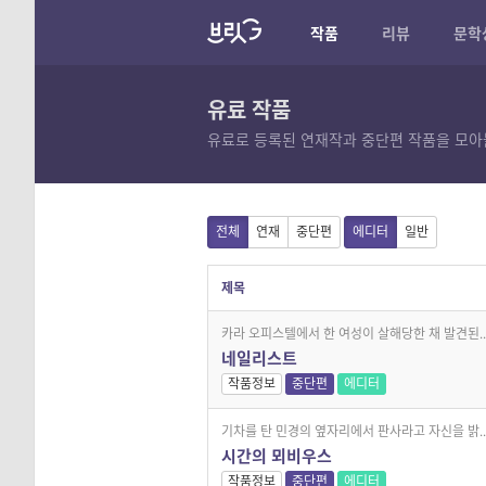
작품
리뷰
문학
유료 작품
유료로 등록된 연재작과 중단편 작품을 모아
전체
연재
중단편
에디터
일반
제목
카라 오피스텔에서 한 여성이 살해당한 채 발견된..
네일리스트
작품정보
중단편
에디터
기차를 탄 민경의 옆자리에서 판사라고 자신을 밝..
시간의 뫼비우스
작품정보
중단편
에디터