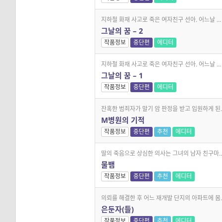
지하철 화재 사고로 죽은 여자친구 선아. 어느날 ...
그날의 꿈 – 2
작품정보
중단편
에디터
지하철 화재 사고로 죽은 여자친구 선아. 어느날 ...
그날의 꿈 – 1
작품정보
중단편
에디터
잔혹한 범죄자가 말기 암 판정을 받고 입원하게 된..
M병원의 기적
작품정보
중단편
추천
에디터
딸의 죽음으로 상심한 의사는 그녀의 남자 친구마..
물뱀
작품정보
중단편
추천
에디터
의뢰를 해결한 후 어느 재개발 단지의 아파트에 몸..
은둔자(들)
작품정보
중단편
추천
에디터