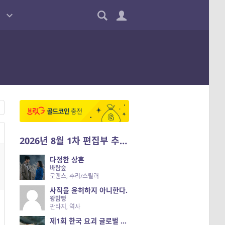
2026년 8월 1차 편집부 추천작
다정한 상흔
바람숲
로맨스, 추리/스릴러
사직을 윤허하지 아니한다.
왕밤빵
판타지, 역사
제1회 한국 요괴 글로벌 진출 공개 오디션 시즌 2 — 나는 요괴다