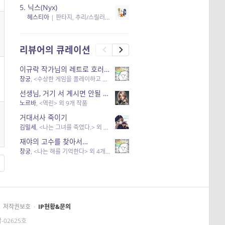
5.
닉스(Nyx)
헤스티아
|
판타지, 추리/스릴러
| 읽음
, 구독
, 응원434
×5
리뷰어의 큐레이션
이규락 작가님의 레트로 호러 리뷰
창궁
, <수상한 게임을 플레이하고 있어> 외 3개 작품
선생님, 거기 서 계시면 안될 것 같은데요-역할 클리셰를 비튼 작품들
노르바
, <역린> 외 9개 작품
거대서사 죽이기
김밀세
, <나는 그녀를 죽였다.> 외 1개 작품
재야의 고수를 찾아서…
창궁
, <나는 해를 기억한다> 외 4개 작품
저작권보호
·
IP현황&문의
-02625호