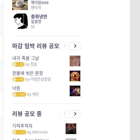
제이알KIM
판타지
중화냉면
일월명
SF
마감 임박 리뷰 공모
내가 죽을 그날
by
청슬
20
찬물에 씻은 문장
by
아침은삼겹살
40
낙원
by
래온
200
리뷰 공모 중
기억추적자
by
KRimmer
120