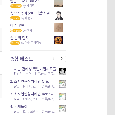
일출 – DAY BREAK
by
남이랑
100
층간소음 때문에 겪었던 일
by
배짱이
25
이 밤 안에
by
진샤
500
손 안의 먼지
by
아침은삼겹살
40
종합 베스트
1.
재난 관리청 특별기밀자료들
김병식
|
호러
| 읽음
, 구독
, 응원95, 리뷰3
×5
2.
초자연현상처리반 Orignal + True Ending
창궁
|
판타지, 호러
| 읽음
, 구독
, 응원6
×5
3.
초자연현상처리반 Renewal
창궁
|
판타지, 호러
| 읽음
, 구독
, 응원82, 리뷰4
×5
4.
논개놀이
창궁
|
호러, 로맨스
| 읽음
, 공감11, 응원25
×5