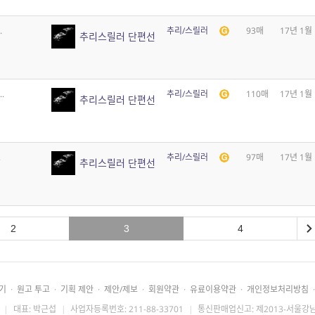
.
추리/스릴러
93매
17년 1월
추리스릴러 단편선
.
추리/스릴러
110매
17년 1월
추리스릴러 단편선
.
추리/스릴러
97매
17년 1월
추리스릴러 단편선
2
3
4
기
·
원고 투고
·
기획 제안
·
제안/제보
·
회원약관
·
유료이용약관
·
개인정보처리방침
·
|
대표: 박근섭
|
사업자등록번호: 211-88-33701
|
통신판매업신고: 제2013-서울강남