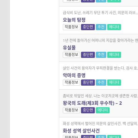
급식비 도난, 쓰레기 무단 투기 사건, 의문의 러브..
오늘의 탐정
작품정보
중단편
추천
에디터
1년 전에 돌아가신 어머니의 지갑을 찾아가라는 한.
유실물
작품정보
중단편
추천
에디터
살인 사건의 용의자가 무죄판결을 받는다. 검사 호..
악마의 증명
작품정보
중단편
추천
에디터
좀비로 뒤덮인 세상. 나는 이곳저곳에 생존한 사람..
왕국의 도래(제3회 우수작) – 2
작품정보
중단편
에디터
화성 성역에서 벌어진 의문의 살인사건. 백 선달의..
화성 성역 살인사건
작품정보
중단편
추천
에디터