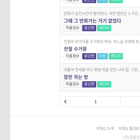
만화가 살인사건이 벌어진다. 과연 범인은 누구인..
그때 그 만화가는 거기 없었다
작품정보
중단편
에디터
전철의 무가지를 수거하던 박씨. 어느날 무뢰배 최..
전철 수거왕
작품정보
중단편
추천
에디터
대출과 전세를 끼고 평생 처음 얻은 나의 집. 그런..
잠만 자는 방
작품정보
중단편
에디터
1
브릿G 소개
·
브릿G 둘러보
(주)민음인