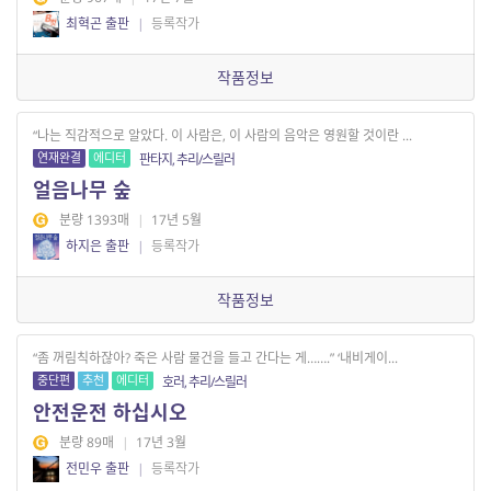
최혁곤 출판
|
등록작가
작품정보
“나는 직감적으로 알았다. 이 사람은, 이 사람의 음악은 영원할 것이란 ...
연재완결
에디터
판타지, 추리/스릴러
얼음나무 숲
분량 1393매
|
17년 5월
하지은 출판
|
등록작가
작품정보
“좀 꺼림칙하잖아? 죽은 사람 물건을 들고 간다는 게…….” ‘내비게이...
중단편
추천
에디터
호러, 추리/스릴러
안전운전 하십시오
분량 89매
|
17년 3월
전민우 출판
|
등록작가