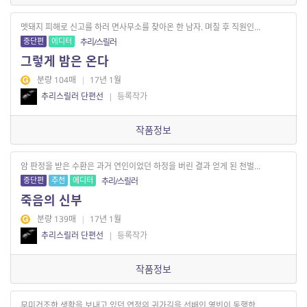
멧돼지 피해로 신고를 하러 면사무소를 찾아온 한 남자. 며칠 후 직원인...
중단편
에디터
추리/스릴러
그렇게 밤은 온다
분량 104매
|
17년 1월
추리스릴러 단편선
|
등록작가
작품정보
암 판정을 받은 수환은 과거 연인이었던 하정을 버린 결과 얻게 된 천벌...
중단편
추천
에디터
추리/스릴러
죽음의 신부
분량 139매
|
17년 1월
추리스릴러 단편선
|
등록작가
작품정보
무미건조한 생활을 보내고 있던 연정의 귀가길을 선배인 영빈이 동행한...