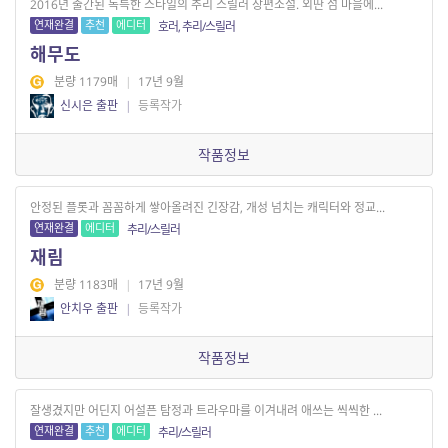
2016년 출간된 독특한 스타일의 추리 스릴러 장편소설. 외딴 섬 마을에...
연재완결
추천
에디터
호러, 추리/스릴러
해무도
분량 1179매
|
17년 9월
신시은 출판
|
등록작가
작품정보
안정된 플롯과 꼼꼼하게 쌓아올려진 긴장감, 개성 넘치는 캐릭터와 정교...
연재완결
에디터
추리/스릴러
재림
분량 1183매
|
17년 9월
안치우 출판
|
등록작가
작품정보
잘생겼지만 어딘지 어설픈 탐정과 트라우마를 이겨내려 애쓰는 씩씩한 ...
연재완결
추천
에디터
추리/스릴러