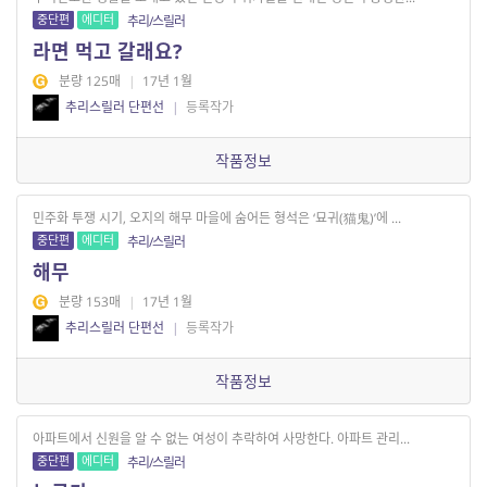
중단편
에디터
추리/스릴러
라면 먹고 갈래요?
분량 125매
|
17년 1월
추리스릴러 단편선
|
등록작가
작품정보
민주화 투쟁 시기, 오지의 해무 마을에 숨어든 형석은 ‘묘귀(猫鬼)’에 ...
중단편
에디터
추리/스릴러
해무
분량 153매
|
17년 1월
추리스릴러 단편선
|
등록작가
작품정보
아파트에서 신원을 알 수 없는 여성이 추락하여 사망한다. 아파트 관리...
중단편
에디터
추리/스릴러