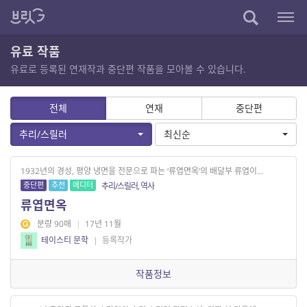
유료 작품
유료로 등록된 연재작과 중단편 작품을 모아볼 수 있습니다.
전체
연재
중단편
추리/스릴러
최신순
1932년의 경성, 평양 냉면을 전문으로 파는 ‘류엽면옥’의 배달부 류엽이...
중단편
추천
에디터
추리/스릴러, 역사
류엽면옥
분량 90매
|
17년 11월
테이스티 문학
|
등록작가
작품정보