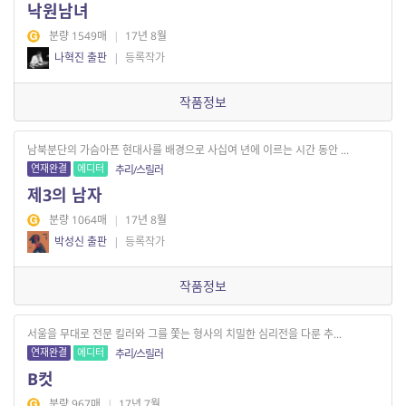
낙원남녀
분량 1549매
|
17년 8월
나혁진 출판
|
등록작가
작품정보
남북분단의 가슴아픈 현대사를 배경으로 사십여 년에 이르는 시간 동안 ...
연재완결
에디터
추리/스릴러
제3의 남자
분량 1064매
|
17년 8월
박성신 출판
|
등록작가
작품정보
서울을 무대로 전문 킬러와 그를 쫓는 형사의 치밀한 심리전을 다룬 추...
연재완결
에디터
추리/스릴러
B컷
분량 967매
|
17년 7월