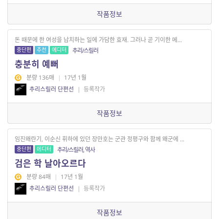
작품정보
돈 때문에 한 여성을 납치하는 일에 가담한 효재. 그러나 곧 기이한 메...
중단편
추천
에디터
추리/스릴러
충분히 예뻐
분량 136매
|
17년 1월
추리스릴러 단편선
|
등록작가
작품정보
임진왜란기, 이순신 휘하에 있던 장만호는 군관 정평구와 함께 왜군에 ...
중단편
에디터
추리/스릴러, 역사
검은 학 날아오르다
분량 84매
|
17년 1월
추리스릴러 단편선
|
등록작가
작품정보