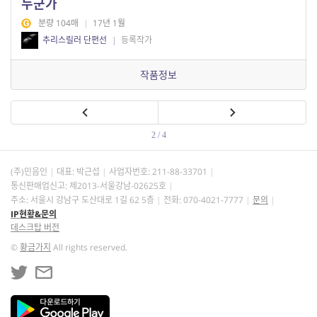
누군가
분량 104매
|
17년 1월
추리스릴러 단편선
|
등록작가
작품정보
2 / 4
(주)민음인
대표: 박근섭
사업자번호:
211-88-33701
통신판매업신고: 제2013-서울강남-02625호
주소: 서울시 강남구 도산대로 1길 62 5층
전화: 070-4021-7777
문의
IP현황&문의
데스크탑 버전
©
황금가지
All rights reserved.