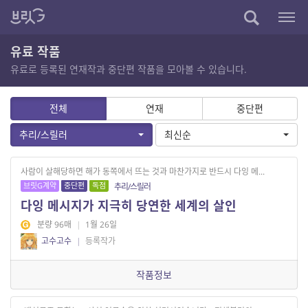
유료 작품
유료로 등록된 연재작과 중단편 작품을 모아볼 수 있습니다.
전체
연재
중단편
추리/스릴러
최신순
사람이 살해당하면 해가 동쪽에서 뜨는 것과 마찬가지로 반드시 다잉 메...
브릿G계약
중단편
독점
추리/스릴러
다잉 메시지가 지극히 당연한 세계의 살인
분량 96매
|
1월 26일
고수고수
|
등록작가
작품정보