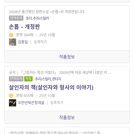
2008년 출간했던 장편소설 <손톱>의 개정판입니다.
연재휴재
호러, 추리/스릴러
손톱 – 개정판
분량 304매
|
25년 10월
김종일
|
등록작가
작품정보
공지 | 「그림자는 항상 어둡다」 2009년에 처음 세상에 나왔던 이 ...
연재휴재
독점
추리/스릴러, 판타지
살인자의 책(살인자와 형사의 이야기)
분량 655매
|
25년 10월
오만년묵은청개굴
|
등록작가
작품정보
"한진서양, 방해하지 않아 줬으면 하는데 말이지." "싫은데?" 흰 ...