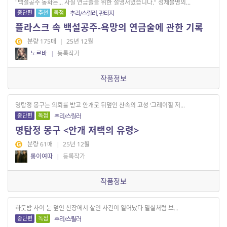
"백설공주 동화는... 사실 연금술을 위한 설명서였습니다." 정체불명의...
중단편
추천
독점
추리/스릴러, 판타지
플라스크 속 백설공주-욕망의 연금술에 관한 기록
분량 175매
|
25년 12월
노르바
|
등록작가
작품정보
명탐정 몽구는 의뢰를 받고 안개로 뒤덮인 산속의 고성 ‘그레이힐 저...
중단편
독점
추리/스릴러
명탐정 몽구 <안개 저택의 유령>
분량 61매
|
25년 12월
롱이여따
|
등록작가
작품정보
하룻밤 사이 눈 덮인 산장에서 살인 사건이 일어났다 밀실처럼 보...
중단편
독점
추리/스릴러