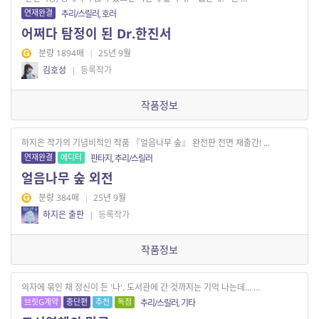
연재완결
추리/스릴러, 호러
어쩌다 탐정이 된 Dr.한진서
분량 1894매
|
25년 9월
김호성
|
등록작가
작품정보
하지은 작가의 기념비적인 작품 『얼음나무 숲』 완전판 전면 재출간! ...
연재완결
에디터
판타지, 추리/스릴러
얼음나무 숲 외전
분량 384매
|
25년 9월
하지은 출판
|
등록작가
작품정보
의자에 묶인 채 정신이 든 '나'. 도서관에 간 것까지는 기억 나는데... ...
브릿G계약
중단편
추천
독점
추리/스릴러, 기타