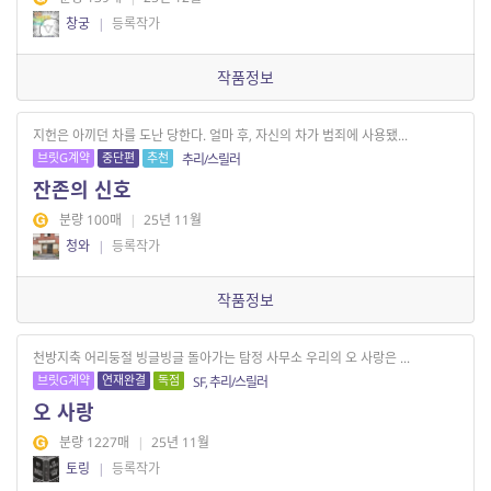
창궁
|
등록작가
작품정보
지헌은 아끼던 차를 도난 당한다. 얼마 후, 자신의 차가 범죄에 사용됐...
브릿G계약
중단편
추천
추리/스릴러
잔존의 신호
분량 100매
|
25년 11월
청와
|
등록작가
작품정보
천방지축 어리둥절 빙글빙글 돌아가는 탐정 사무소 우리의 오 사랑은 ...
브릿G계약
연재완결
독점
SF, 추리/스릴러
오 사랑
분량 1227매
|
25년 11월
토링
|
등록작가