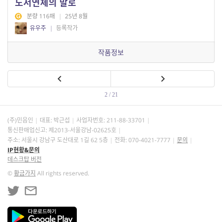
도서연체의 말로
분량 116매
|
25년 8월
유우주
|
등록작가
작품정보
2 / 21
(주)민음인
대표: 박근섭
사업자번호:
211-88-33701
통신판매업신고: 제2013-서울강남-02625호
주소: 서울시 강남구 도산대로 1길 62 5층
전화: 070-4021-7777
문의
IP현황&문의
데스크탑 버전
©
황금가지
All rights reserved.