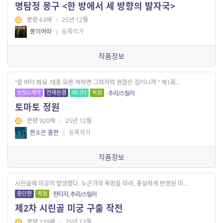
명탐정 몽구 <한 방에서 세 방향의 발자국>
분량 63매
|
25년 12월
롱이여따
|
등록작가
작품정보
“잘 버텨 봐요. 대충 모른 척하면 그럭저럭 괜찮은 집이니까.” 제1회...
브릿G계약
연재완결
에디터
독점
추리/스릴러
토마토 정원
분량 920매
|
25년 12월
한소은 출판
|
등록작가
작품정보
시린골에 미궁이 발생했다. 누군가의 욕망을 따라, 충실하게 반영된 미...
중단편
독점
판타지, 추리/스릴러
제2차 시린골 미궁 구출 작전
분량 139매
|
25년 12월