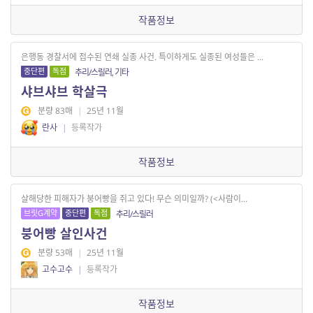
작품정보
은행동 경찰서에 접수된 연쇄 실종 사건. 특이하게도 실종된 여성들은 ...
중단편
독점
추리/스릴러, 기타
샤브샤브 학살극
분량 83매
|
25년 11월
란사
|
등록작가
작품정보
살해당한 피해자가 붕어빵을 쥐고 있다! 무슨 의미일까? (<사람이...
브릿G계약
중단편
독점
추리/스릴러
붕어빵 살인사건
분량 53매
|
25년 11월
고수고수
|
등록작가
작품정보