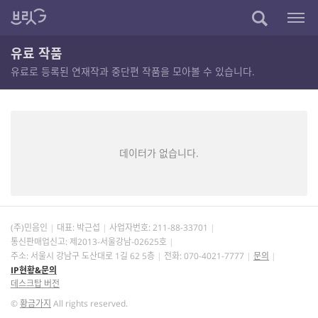
유료 작품
유료로 등록된 연재작과 중단편 작품을 모아볼 수 있습니다.
데이터가 없습니다.
(주)민음인
대표: 박근섭
사업자번호:
211-88-33701
통신판매업신고: 제2013-서울강남-02625호
주소: 서울시 강남구 도산대로 1길 62 5층
전화: 070-4021-7777
문의
IP현황&문의
데스크탑 버전
©
황금가지
All rights reserved.