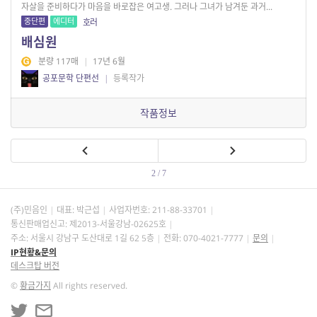
자살을 준비하다가 마음을 바로잡은 여고생. 그러나 그녀가 남겨둔 과거...
중단편
에디터
호러
배심원
분량 117매
|
17년 6월
공포문학 단편선
|
등록작가
작품정보
2 / 7
(주)민음인
대표: 박근섭
사업자번호:
211-88-33701
통신판매업신고: 제2013-서울강남-02625호
주소: 서울시 강남구 도산대로 1길 62 5층
전화: 070-4021-7777
문의
IP현황&문의
데스크탑 버전
©
황금가지
All rights reserved.