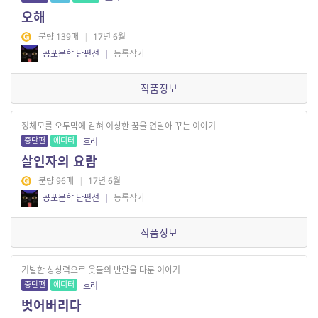
오해
분량 139매
|
17년 6월
공포문학 단편선
|
등록작가
작품정보
정체모를 오두막에 갇혀 이상한 꿈을 연달아 꾸는 이야기
중단편
에디터
호러
살인자의 요람
분량 96매
|
17년 6월
공포문학 단편선
|
등록작가
작품정보
기발한 상상력으로 옷들의 반란을 다룬 이야기
중단편
에디터
호러
벗어버리다