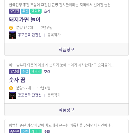
한국전쟁 종전 즈음에 휴전선 근방 펀치볼이라는 지역에서 벌어진 놀랍...
중단편
추천
에디터
호러
돼지가면 놀이
분량 157매
|
17년 6월
공포문학 단편선
|
등록작가
작품정보
어느 날부터 의문의 여섯 개 숫자가 눈에 보이기 시작한다? 그 숫자들이...
중단편
추천
에디터
호러
숫자 꿈
분량 97매
|
17년 6월
공포문학 단편선
|
등록작가
작품정보
평범한 중년 가장이 딸이 학교에서 은근한 괴롭힘을 당하면서 사건에 휘...
중단편
추천
에디터
호러