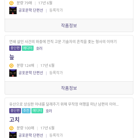
분량 79매
|
17년 6월
공포문학 단편선
|
등록작가
작품정보
연쇄 살인 사건의 와중에 전직 고문 기술자의 흔적을 좇는 형사의 이야기
중단편
에디터
호러
늪
분량 124매
|
17년 6월
공포문학 단편선
|
등록작가
작품정보
유산으로 상심한 아내를 달래주기 위해 무작정 여행을 떠난 남편의 이야...
중단편
추천
에디터
호러
고치
분량 100매
|
17년 6월
공포문학 단편선
|
등록작가