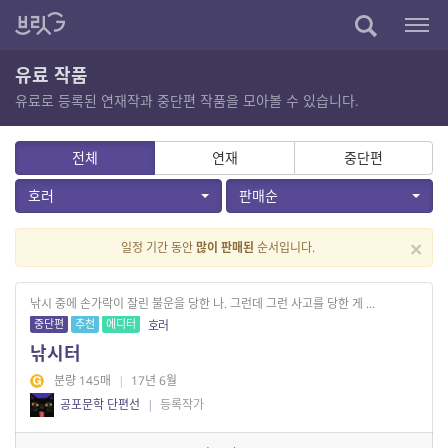
유료 작품
유료로 등록된 연재작과 중단편 작품을 모아볼 수 있습니다.
전체
연재
중단편
호러
판매순
×
일정 기간 동안
많이 판매된
순서입니다.
낚시 중에 손가락이 잘린 불운을 당한 나. 그런데 그런 사고를 당한 게 ...
중단편
추천
에디터
호러
낚시터
분량 145매
|
17년 6월
공포문학 단편선
|
등록작가