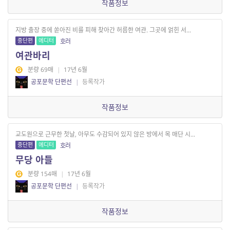
작품정보
지방 출장 중에 쏟아진 비를 피해 찾아간 허름한 여관. 그곳에 얽힌 서...
중단편
에디터
호러
여관바리
분량 69매
|
17년 6월
공포문학 단편선
|
등록작가
작품정보
교도원으로 근무한 첫날, 아무도 수감되어 있지 않은 방에서 목 매단 시...
중단편
에디터
호러
무당 아들
분량 154매
|
17년 6월
공포문학 단편선
|
등록작가
작품정보