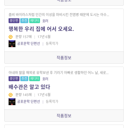
좀비 바이러스처럼 인간의 이성을 마비시킨 전염병 때문에 도시는 아수...
중단편
추천
에디터
호러
행복한 우리 집에 어서 오세요.
분량 157매
|
17년 6월
공포문학 단편선
|
등록작가
작품정보
아내와 딸을 해외로 유학보낸 후 기러기 아빠로 생활하던 어느 날, 새로...
중단편
추천
에디터
호러
배수관은 알고 있다
분량 145매
|
17년 6월
공포문학 단편선
|
등록작가
작품정보