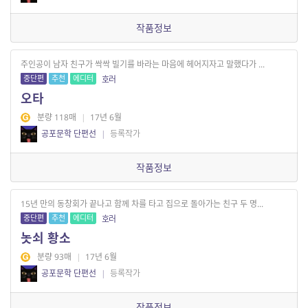
작품정보
주인공이 남자 친구가 싹싹 빌기를 바라는 마음에 헤어지자고 말했다가 ...
중단편
추천
에디터
호러
오타
분량 118매
|
17년 6월
공포문학 단편선
|
등록작가
작품정보
15년 만의 동창회가 끝나고 함께 차를 타고 집으로 돌아가는 친구 두 명...
중단편
추천
에디터
호러
놋쇠 황소
분량 93매
|
17년 6월
공포문학 단편선
|
등록작가
작품정보