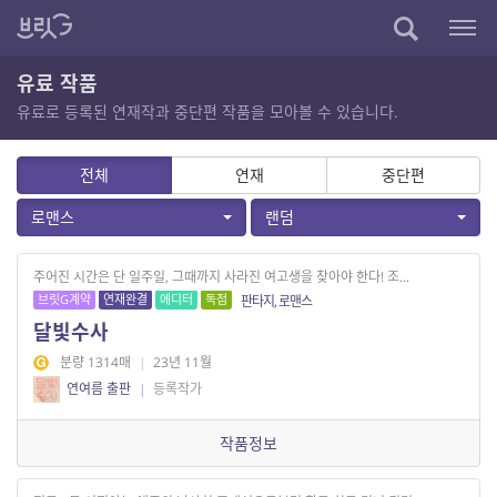
유료 작품
유료로 등록된 연재작과 중단편 작품을 모아볼 수 있습니다.
전체
연재
중단편
로맨스
랜덤
주어진 시간은 단 일주일, 그때까지 사라진 여고생을 찾아야 한다! 조...
브릿G계약
연재완결
에디터
독점
판타지, 로맨스
달빛수사
분량 1314매
|
23년 11월
연여름 출판
|
등록작가
작품정보