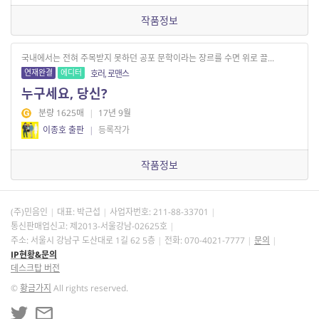
작품정보
국내에서는 전혀 주목받지 못하던 공포 문학이라는 장르를 수면 위로 끌...
연재완결
에디터
호러, 로맨스
누구세요, 당신?
분량 1625매
|
17년 9월
이종호 출판
|
등록작가
작품정보
(주)민음인
대표: 박근섭
사업자번호:
211-88-33701
통신판매업신고: 제2013-서울강남-02625호
주소: 서울시 강남구 도산대로 1길 62 5층
전화: 070-4021-7777
문의
IP현황&문의
데스크탑 버전
©
황금가지
All rights reserved.