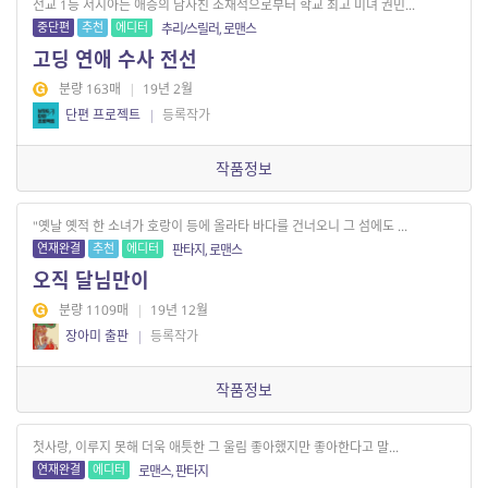
전교 1등 서지아는 애증의 남사친 조재석으로부터 학교 최고 미녀 권민...
중단편
추천
에디터
추리/스릴러, 로맨스
고딩 연애 수사 전선
분량 163매
|
19년 2월
단편 프로젝트
|
등록작가
작품정보
"옛날 옛적 한 소녀가 호랑이 등에 올라타 바다를 건너오니 그 섬에도 ...
연재완결
추천
에디터
판타지, 로맨스
오직 달님만이
분량 1109매
|
19년 12월
장아미 출판
|
등록작가
작품정보
첫사랑, 이루지 못해 더욱 애틋한 그 울림 좋아했지만 좋아한다고 말...
연재완결
에디터
로맨스, 판타지