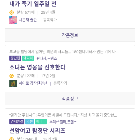
내가 죽기 일주일 전
분량 671매
|
25년 4월
서은채 출판
|
등록작가
작품정보
초고층 빌딩에서 일어난 의문의 사고들... 180센티미터가 넘는 키에 다...
중단편
에디터
판타지, 로맨스
소녀는 영웅을 선호한다
분량 122매
|
17년 2월
히어로 창작단편선
|
등록작가
작품정보
“맡겨만 주십시오! 무엇이든 해결해 드립니다.” 지상 최고 똘기 충만한...
연재완결
추천
에디터
추리/스릴러, 로맨스
선암여고 탐정단 시리즈
분량 2680매
|
18년 2월