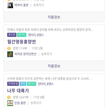
박하익 출판
|
등록작가
작품정보
언제나 아픔과 피로 속에서 정의를 위해 싸우는 슈퍼히로인 홍양의 본격...
중단편
에디터
판타지, 로맨스
월간영웅홍양전
분량 113매
|
17년 2월
히어로 창작단편선
|
등록작가
작품정보
신비한 힘들이 인간과 공존하는 세계, 나무 대륙을 중심으로 두 소녀의 ...
연재완결
추천
에디터
판타지, 로맨스
나무 대륙기
분량 2447매
|
17년 8월
은림 출판
|
등록작가