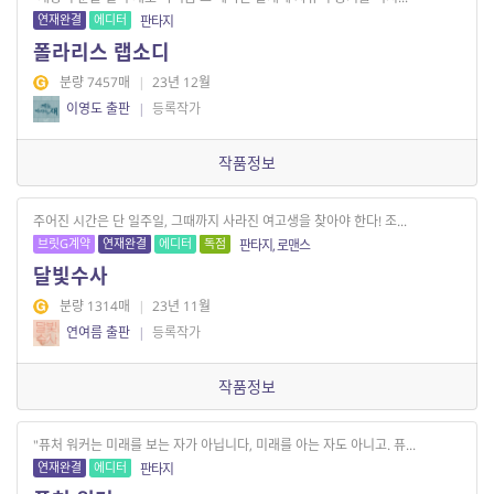
연재완결
에디터
판타지
폴라리스 랩소디
분량 7457매
|
23년 12월
이영도 출판
|
등록작가
작품정보
주어진 시간은 단 일주일, 그때까지 사라진 여고생을 찾아야 한다! 조...
브릿G계약
연재완결
에디터
독점
판타지, 로맨스
달빛수사
분량 1314매
|
23년 11월
연여름 출판
|
등록작가
작품정보
"퓨처 워커는 미래를 보는 자가 아닙니다, 미래를 아는 자도 아니고. 퓨...
연재완결
에디터
판타지