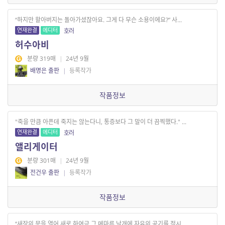
“하지만 할아버지는 돌아가셨잖아요. 그게 다 무슨 소용이에요?” 사...
연재완결
에디터
호러
허수아비
분량 319매
|
24년 9월
배명은 출판
|
등록작가
작품정보
"죽을 만큼 아픈데 죽지는 않는다니, 통증보다 그 말이 더 끔찍했다." ...
연재완결
에디터
호러
앨리게이터
분량 301매
|
24년 9월
전건우 출판
|
등록작가
작품정보
“새장의 문을 열어 새로 하여금 그 메마른 날개에 자유의 공기를 적시...