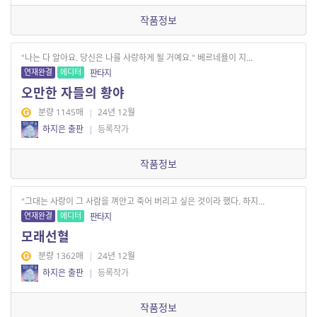
작품정보
"나는 다 알아요. 당신은 나를 사랑하게 될 거예요." 베르네욜이 지...
연재완결
에디터
판타지
오만한 자들의 황야
분량 1145매
|
24년 12월
하지은 출판
|
등록작가
작품정보
"그대는 사랑이 그 사람을 껴안고 죽어 버리고 싶은 것이라 했다. 하지...
연재완결
에디터
판타지
모래선혈
분량 1362매
|
24년 12월
하지은 출판
|
등록작가
작품정보