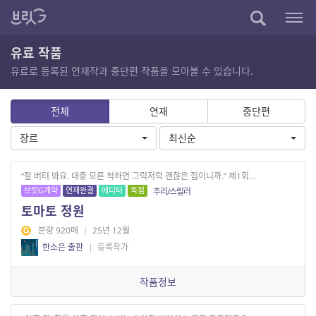
유료 작품
유료로 등록된 연재작과 중단편 작품을 모아볼 수 있습니다.
전체
연재
중단편
장르
최신순
“잘 버텨 봐요. 대충 모른 척하면 그럭저럭 괜찮은 집이니까.” 제1회...
브릿G계약
연재완결
에디터
독점
추리/스릴러
토마토 정원
분량 920매
|
25년 12월
한소은 출판
|
등록작가
작품정보