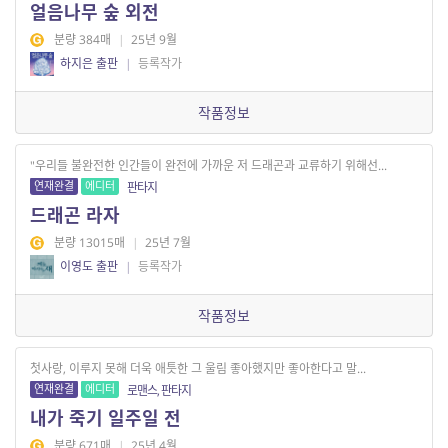
얼음나무 숲 외전
분량 384매
|
25년 9월
하지은 출판
|
등록작가
작품정보
"우리들 불완전한 인간들이 완전에 가까운 저 드래곤과 교류하기 위해선...
연재완결
에디터
판타지
드래곤 라자
분량 13015매
|
25년 7월
이영도 출판
|
등록작가
작품정보
첫사랑, 이루지 못해 더욱 애틋한 그 울림 좋아했지만 좋아한다고 말...
연재완결
에디터
로맨스, 판타지
내가 죽기 일주일 전
분량 671매
|
25년 4월