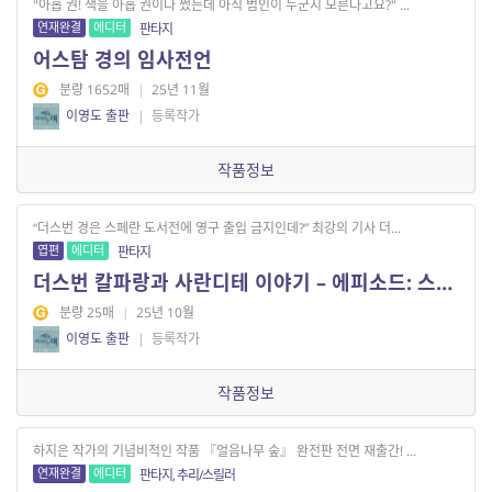
"아홉 권! 책을 아홉 권이나 썼는데 아직 범인이 누군지 모른다고요?" ...
연재완결
에디터
판타지
어스탐 경의 임사전언
분량 1652매
|
25년 11월
이영도 출판
|
등록작가
작품정보
“더스번 경은 스페란 도서전에 영구 출입 금지인데?” 최강의 기사 더...
엽편
에디터
판타지
더스번 칼파랑과 사란디테 이야기 – 에피소드: 스페란 도서전에서
분량 25매
|
25년 10월
이영도 출판
|
등록작가
작품정보
하지은 작가의 기념비적인 작품 『얼음나무 숲』 완전판 전면 재출간! ...
연재완결
에디터
판타지, 추리/스릴러