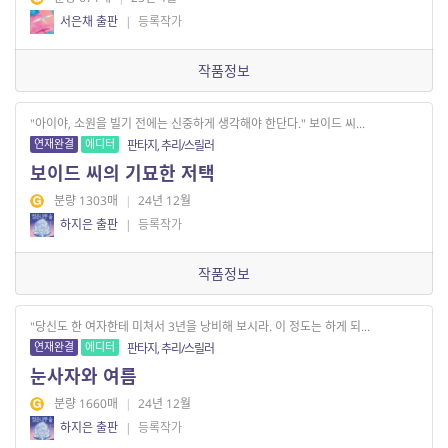
서은채 출판
|
등록작가
작품정보
"아이야, 소원을 빌기 전에는 신중하게 생각해야 한단다." 보이드 씨...
연재완결
에디터
판타지, 추리/스릴러
보이드 씨의 기묘한 저택
분량 1303매
|
24년 12월
하지은 출판
|
등록작가
작품정보
"당신도 한 여자한테 미쳐서 3년을 낭비해 보시라. 이 정도는 하게 되...
연재완결
에디터
판타지, 추리/스릴러
눈사자와 여름
분량 1660매
|
24년 12월
하지은 출판
|
등록작가