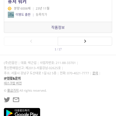
퓨처 워커
분량 6006매
|
23년 11월
이영도 출판
|
등록작가
작품정보
1 / 17
(주)민음인
대표: 박근섭
사업자번호:
211-88-33701
통신판매업신고: 제2013-서울강남-02625호
주소: 서울시 강남구 도산대로 1길 62 5층
전화: 070-4021-7777
문의
IP현황&문의
데스크탑 버전
©
황금가지
All rights reserved.