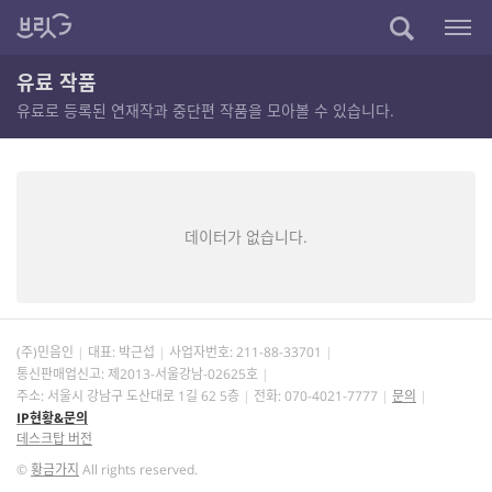
유료 작품
유료로 등록된 연재작과 중단편 작품을 모아볼 수 있습니다.
데이터가 없습니다.
(주)민음인
대표: 박근섭
사업자번호:
211-88-33701
통신판매업신고: 제2013-서울강남-02625호
주소: 서울시 강남구 도산대로 1길 62 5층
전화: 070-4021-7777
문의
IP현황&문의
데스크탑 버전
©
황금가지
All rights reserved.