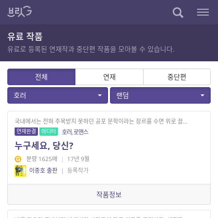
유료 작품
유료로 등록된 연재작과 중단편 작품을 모아볼 수 있습니다.
전체
연재
중단편
호러
랜덤
국내에서는 전혀 주목받지 못하던 공포 문학이라는 장르를 수면 위로 끌...
연재완결
에디터
호러, 로맨스
누구세요, 당신?
분량 1625매
|
17년 9월
이종호 출판
|
등록작가
작품정보