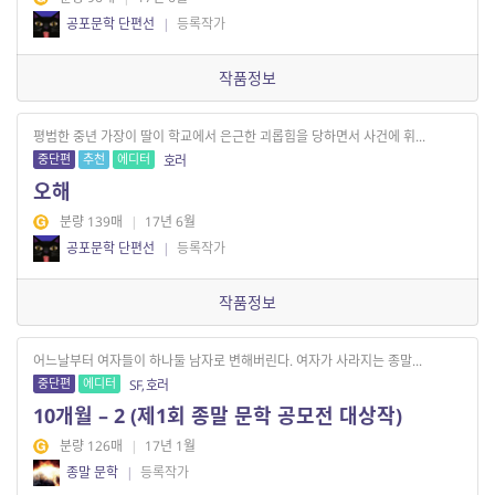
공포문학 단편선
|
등록작가
작품정보
평범한 중년 가장이 딸이 학교에서 은근한 괴롭힘을 당하면서 사건에 휘...
중단편
추천
에디터
호러
오해
분량 139매
|
17년 6월
공포문학 단편선
|
등록작가
작품정보
어느날부터 여자들이 하나둘 남자로 변해버린다. 여자가 사라지는 종말...
중단편
에디터
SF, 호러
10개월 – 2 (제1회 종말 문학 공모전 대상작)
분량 126매
|
17년 1월
종말 문학
|
등록작가