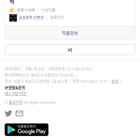
벽
분량 178매
|
17년 6월
공포문학 단편선
|
등록작가
작품정보
(주)민음인
대표: 박근섭
사업자번호:
211-88-33701
통신판매업신고: 제2013-서울강남-02625호
주소: 서울시 강남구 도산대로 1길 62 5층
전화: 070-4021-7777
문의
IP현황&문의
데스크탑 버전
©
황금가지
All rights reserved.