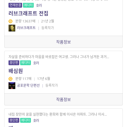
연재완결
에디터
호러
러브크래프트 전집
분량 13637매
|
21년 2월
러브크래프트
|
등록작가
작품정보
자살을 준비하다가 마음을 바로잡은 여고생. 그러나 그녀가 남겨둔 과거...
중단편
에디터
호러
배심원
분량 117매
|
17년 6월
공포문학 단편선
|
등록작가
작품정보
내집 장만의 꿈을 실현했다는 환희와 함께 이사온 아파트. 그러나 이사...
중단편
에디터
호러