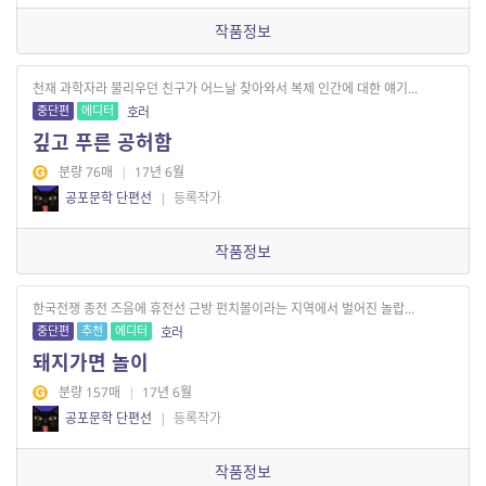
작품정보
천재 과학자라 불리우던 친구가 어느날 찾아와서 복제 인간에 대한 얘기...
중단편
에디터
호러
깊고 푸른 공허함
분량 76매
|
17년 6월
공포문학 단편선
|
등록작가
작품정보
한국전쟁 종전 즈음에 휴전선 근방 펀치볼이라는 지역에서 벌어진 놀랍...
중단편
추천
에디터
호러
돼지가면 놀이
분량 157매
|
17년 6월
공포문학 단편선
|
등록작가
작품정보