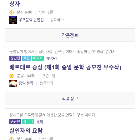
상자
분량 94매
|
17년 6월
공포문학 단편선
|
등록작가
작품정보
끊임없이 벌어지는 집단자살. 인류는 이대로 종말하는가? 영화 '연가시'...
중단편
추천
에디터
SF, 호러
베르테르 증상 (제1회 종말 문학 공모전 우수작)
분량 104매
|
17년 1월
종말 문학
|
등록작가
작품정보
정체모를 오두막에 갇혀 이상한 꿈을 연달아 꾸는 이야기
중단편
에디터
호러
살인자의 요람
분량 96매
|
17년 6월