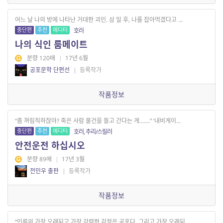
어느 날 나의 방에 나타난 거대한 괴인. 삼 일 후, 나를 잡아먹겠다고 ...
중단편
추천
에디터
호러
나의 식인 룸메이트
분량 120매
|
17년 6월
공포문학 단편선
|
등록작가
작품정보
“좀 꺼림칙하잖아? 죽은 사람 물건을 들고 간다는 게…….” ‘내비게이...
중단편
추천
에디터
호러, 추리/스릴러
안전운전 하십시오
분량 89매
|
17년 3월
전민우 출판
|
등록작가
작품정보
“인류의 가장 오래되고 가장 강력한 감정은 공포다. 그리고 가장 오래되...