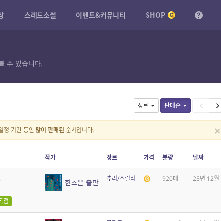
상
스레드소설
이벤트&커뮤니티
SHOP
볼 수 있습니다.
장르
판매순
×
일정 기간 동안
많이 판매된
순서입니다.
작가
장르
가격
분량
날짜
.
추리/스릴러
920매
25년 12월
한소은 출판
독점