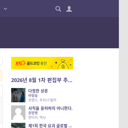
2026년 8월 1차 편집부 추천작
다정한 상흔
바람숲
로맨스, 추리/스릴러
사직을 윤허하지 아니한다.
왕밤빵
판타지, 역사
제1회 한국 요괴 글로벌 진출 공개 오디션 시즌 2 — 나는 요괴다