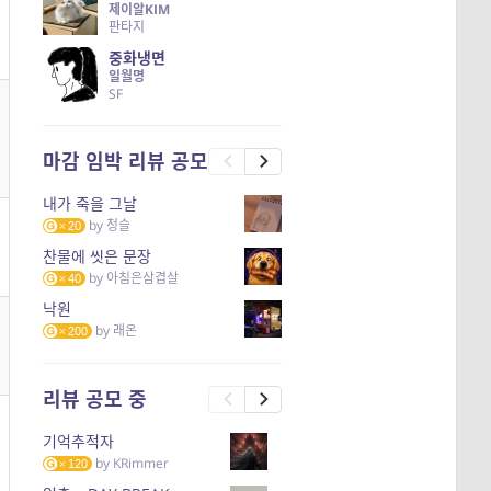
제이알KIM
판타지
중화냉면
일월명
SF
마감 임박 리뷰 공모
내가 죽을 그날
by
청슬
20
찬물에 씻은 문장
by
아침은삼겹살
40
낙원
by
래온
200
리뷰 공모 중
기억추적자
by
KRimmer
120