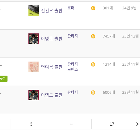
.
호러
301매
24년 9월
전건우 출판
판타지
7457매
23년 12월
이영도 출판
.
판타지
1314매
23년 11월
연여름 출판
로맨스
독점
.
판타지
6006매
23년 11월
이영도 출판
3
17