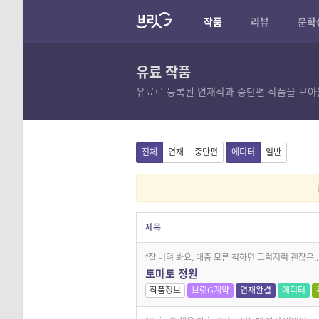
작품
리뷰
문학
유료 작품
유료로 등록된 연재작과 중단편 작품을 모아
전체
연재
중단편
에디터
일반
제목
“잘 버텨 봐요. 대충 모른 척하면 그럭저럭 괜찮은..
토마토 정원
작품정보
브릿G계약
연재완결
에디터