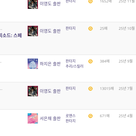
판타지
1652매
25년 11월
이영도 출판
.
판타지
25매
25년 10월
이영도 출판
피소드: 스페
.
판타지
384매
25년 9월
하지은 출판
추리/스릴러
.
판타지
13015매
25년 7월
이영도 출판
로맨스
671매
25년 4월
서은채 출판
판타지