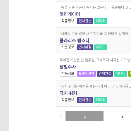
"죽을 만큼 아픈데 죽지는 않는다니, 통증보다 그 ..
앨리게이터
작품정보
연재완결
에디터
“새장의 문을 열어 새로 하여금 그 메마른 날개에...
폴라리스 랩소디
작품정보
연재완결
에디터
주어진 시간은 단 일주일, 그때까지 사라진 여고생..
달빛수사
작품정보
브릿G계약
연재완결
에디터
"퓨처 워커는 미래를 보는 자가 아닙니다, 미래를 ..
퓨처 워커
작품정보
연재완결
에디터
1
2