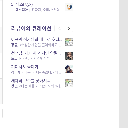
5.
닉스(Nyx)
헤스티아
|
판타지, 추리/스릴러
| 읽음
, 구독
, 응원434
×5
리뷰어의 큐레이션
이규락 작가님의 레트로 호러 리뷰
창궁
, <수상한 게임을 플레이하고 있어> 외 3개 작품
선생님, 거기 서 계시면 안될 것 같은데요-역할 클리셰를 비튼 작품들
노르바
, <역린> 외 9개 작품
거대서사 죽이기
김밀세
, <나는 그녀를 죽였다.> 외 1개 작품
재야의 고수를 찾아서…
창궁
, <나는 해를 기억한다> 외 4개 작품