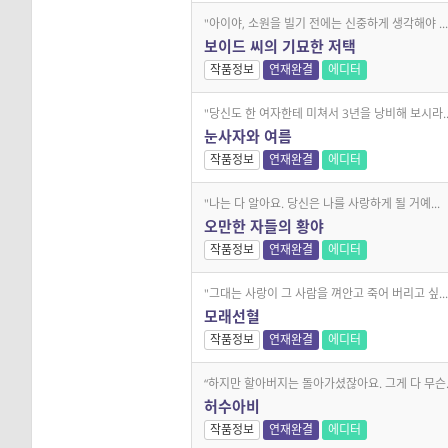
"아이야, 소원을 빌기 전에는 신중하게 생각해야 ...
보이드 씨의 기묘한 저택
작품정보
연재완결
에디터
"당신도 한 여자한테 미쳐서 3년을 낭비해 보시라...
눈사자와 여름
작품정보
연재완결
에디터
"나는 다 알아요. 당신은 나를 사랑하게 될 거예...
오만한 자들의 황야
작품정보
연재완결
에디터
"그대는 사랑이 그 사람을 껴안고 죽어 버리고 싶...
모래선혈
작품정보
연재완결
에디터
“하지만 할아버지는 돌아가셨잖아요. 그게 다 무슨..
허수아비
작품정보
연재완결
에디터