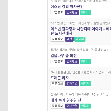
"아홉 권! 책을 아홉 권이나 썼는데 아직 범인이 ...
어스탐 경의 임사전언
작품정보
연재완결
에디터
“더스번 경은 스페란 도서전에 영구 출입 금지인데..
더스번 칼파랑과 사란디테 이야기 – 에
란 도서전에서
작품정보
엽편
에디터
하지은 작가의 기념비적인 작품 『얼음나무 숲』 ..
얼음나무 숲 외전
작품정보
연재완결
에디터
"우리들 불완전한 인간들이 완전에 가까운 저 드래..
드래곤 라자
작품정보
연재완결
에디터
첫사랑, 이루지 못해 더욱 애틋한 그 울림 좋아...
내가 죽기 일주일 전
작품정보
연재완결
에디터