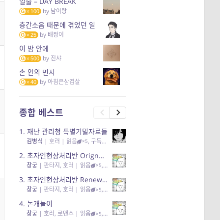
일출 – DAY BREAK
by
남이랑
100
층간소음 때문에 겪었던 일
by
배짱이
25
이 밤 안에
by
진샤
500
손 안의 먼지
by
아침은삼겹살
40
종합 베스트
1.
재난 관리청 특별기밀자료들
김병식
|
호러
| 읽음
, 구독
, 응원95, 리뷰3
×5
2.
초자연현상처리반 Orignal + True Ending
창궁
|
판타지, 호러
| 읽음
, 구독
, 응원6
×5
3.
초자연현상처리반 Renewal
창궁
|
판타지, 호러
| 읽음
, 구독
, 응원82, 리뷰4
×5
4.
논개놀이
창궁
|
호러, 로맨스
| 읽음
, 공감11, 응원25
×5