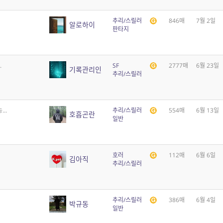
추리/스릴러
846매
7월 2일
알로하이
판타지
.
SF
2777매
6월 23일
기록관리인
추리/스릴러
..
추리/스릴러
554매
6월 13일
호흡곤란
일반
호러
112매
6월 6일
김아직
추리/스릴러
추리/스릴러
386매
6월 4일
박규동
일반