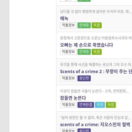
남다를 것 없이 평범하게 살아온 우리의 비호. 회...
에녹
작품정보
연재중
독점
본청에서 고문관으로 소문난 아동범죄수사과의 여..
오빠는 제 손으로 죽였습니다
작품정보
연재중
독점
후각을 통해 사건을 해결하는 로넌과 그의 조수 마..
Scents of a crime 2 : 무향이 주는 
작품정보
중단편
이성이 잠들면 괴물이 눈뜬다 - 고야, 연작판화...
잠들면 눈뜬다
작품정보
연재완결
추천
독점
"달의 뒷면은 볼 수 없어. 죽은 사람의 진심과 같...
scents of a crime: 지오스민의 절벽
작품정보
중단편