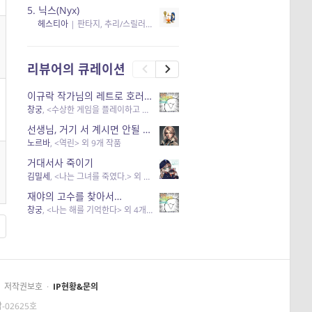
5.
닉스(Nyx)
헤스티아
|
판타지, 추리/스릴러
| 읽음
, 구독
, 응원434
×5
리뷰어의 큐레이션
이규락 작가님의 레트로 호러 리뷰
창궁
, <수상한 게임을 플레이하고 있어> 외 3개 작품
선생님, 거기 서 계시면 안될 것 같은데요-역할 클리셰를 비튼 작품들
노르바
, <역린> 외 9개 작품
거대서사 죽이기
김밀세
, <나는 그녀를 죽였다.> 외 1개 작품
재야의 고수를 찾아서…
창궁
, <나는 해를 기억한다> 외 4개 작품
저작권보호
·
IP현황&문의
-02625호