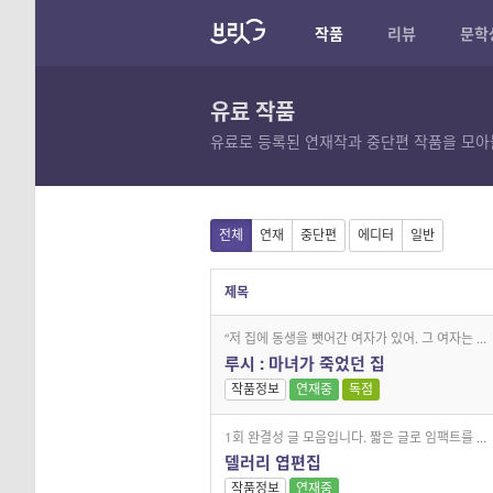
작품
리뷰
문학
유료 작품
유료로 등록된 연재작과 중단편 작품을 모아
전체
연재
중단편
에디터
일반
제목
“저 집에 동생을 뺏어간 여자가 있어. 그 여자는 ...
루시 : 마녀가 죽었던 집
작품정보
연재중
독점
1회 완결성 글 모음입니다. 짧은 글로 임팩트를 ...
델러리 엽편집
작품정보
연재중