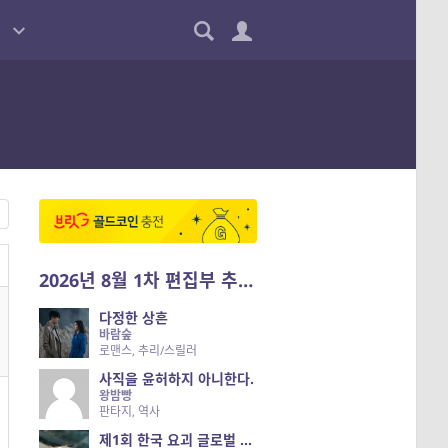
2026년 8월 1차 편집부 추천작
다정한 상흔
바람숲
로맨스, 추리/스릴러
사직을 윤허하지 아니한다.
왕밤빵
판타지, 역사
제1회 한국 요괴 글로벌 진출 공개 오디션 시즌 2 — 나는 요괴다