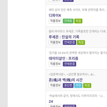
재미 삼아 만든 예측 사이트, 부패 권력자를 죽이...
디파이K
작품정보
연재중
독점
좀비 바이러스 루세온. 기록물로만 전개되는 다큐..
루세온 : 진실의 기록
작품정보
연재완결
독점
‘검거율 99.8%의 완벽한 세상에서 벌어지는 불가능.
데이터살인 : 프리즘
작품정보
연재완결
<입춘벽사문>, <삼인행 필유적사>, &l...
혼(魂)과 백(魄)의 시간
작품정보
중단편
추천
독점
'하늘에서와 같이, 땅에서도 이루어지리라.' 12...
24
작품정보
연재완결