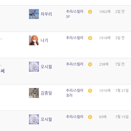
추리/스릴러
1062매
2일 전
차우리
SF
.
추리/스릴러
1918매
3일 전
나기
.
추리/스릴러
238매
7일 전
오시월
단서
추리/스릴러
1016매
7월 21일
김종일
호러
추리/스릴러
69매
7월 15일
오시월