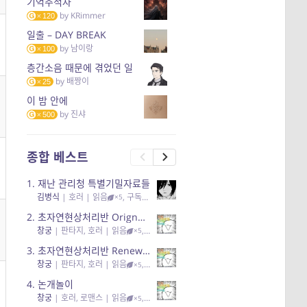
기억추적자
by
KRimmer
120
일출 – DAY BREAK
by
남이랑
100
층간소음 때문에 겪었던 일
by
배짱이
25
이 밤 안에
by
진샤
500
종합 베스트
1.
재난 관리청 특별기밀자료들
김병식
|
호러
| 읽음
, 구독
, 응원95, 리뷰3
×5
2.
초자연현상처리반 Orignal + True Ending
창궁
|
판타지, 호러
| 읽음
, 구독
, 응원6
×5
3.
초자연현상처리반 Renewal
창궁
|
판타지, 호러
| 읽음
, 구독
, 응원82, 리뷰4
×5
4.
논개놀이
창궁
|
호러, 로맨스
| 읽음
, 공감11, 응원25
×5