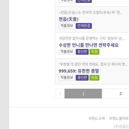
<천음(天音)>는 한국적 오컬트(무속)'와 '현...
천음(天音)
작품정보
연재완결
괴담전문 잡지사를 운영하는 기자 '장보라' 남...
수상한 언니를 만나면 연락주세요
작품정보
중단편
독점
"무한할 것 같던 악의 연쇄도, 결국 단 하나의 명...
999,659: 유한한 종말
작품정보
중단편
독점
1
2
브릿G 소개
·
브릿G 둘러보
(주)민음인