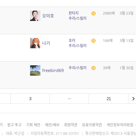
판타지
2980매
3월 23일
오미호
추리/스릴러
호러
166매
3월 13일
나기
추리/스릴러
추리/스릴러
39매
1월 30일
freebird69
3
21
기
·
원고 투고
·
기획 제안
·
제안/제보
·
회원약관
·
유료이용약관
·
개인정보처리방침
·
|
대표: 박근섭
|
사업자등록번호: 211-88-33701
|
통신판매업신고: 제2013-서울강남