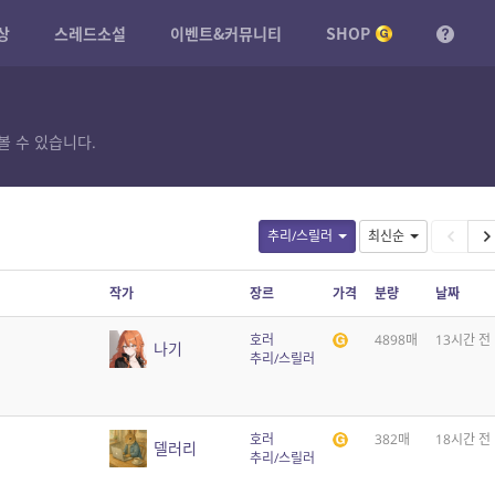
상
스레드소설
이벤트&커뮤니티
SHOP
볼 수 있습니다.
추리/스릴러
최신순
작가
장르
가격
분량
날짜
호러
4898매
13시간 전
나기
추리/스릴러
호러
382매
18시간 전
델러리
추리/스릴러