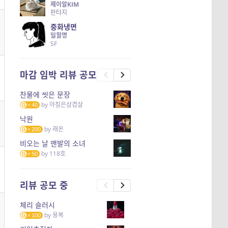
제이알KIM
판타지
중화냉면
일월명
SF
마감 임박 리뷰 공모
찬물에 씻은 문장
by
아침은삼겹살
40
낙원
by
래온
200
비오는 날 맨발의 소녀
by
118호
50
리뷰 공모 중
체리 슬러시
by
용복
100