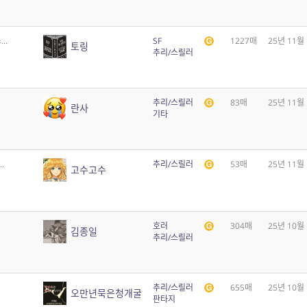
..
SF
1227매
25년 11월
토링
추리/스릴러
추리/스릴러
83매
25년 11월
란사
기타
.
추리/스릴러
53매
25년 11월
고수고수
호러
304매
25년 10월
김종일
추리/스릴러
추리/스릴러
655매
25년 10월
오만년묵은청개굴
판타지