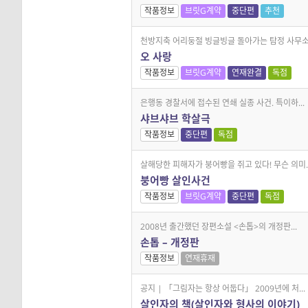
작품정보
브릿G계약
중단편
추천
천방지축 어리둥절 빙글빙글 돌아가는 탐정 사무소.
오 사랑
작품정보
브릿G계약
연재완결
독점
은행동 경찰서에 접수된 연쇄 실종 사건. 특이하...
샤브샤브 학살극
작품정보
중단편
독점
살해당한 피해자가 붕어빵을 쥐고 있다! 무슨 의미..
붕어빵 살인사건
작품정보
브릿G계약
중단편
독점
2008년 출간했던 장편소설 <손톱>의 개정판...
손톱 – 개정판
작품정보
연재휴재
공지 | 「그림자는 항상 어둡다」 2009년에 처...
살인자의 책(살인자와 형사의 이야기)