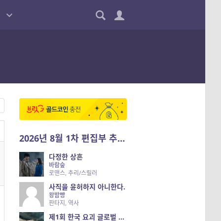
2026년 8월 1차 편집부 추천작
다정한 상흔
바람숲
로맨스, 추리/스릴러
사직을 윤허하지 아니한다.
왕밤빵
판타지, 역사
제1회 한국 요괴 글로벌 진출 공개 오디션 시즌 2 — 나는 요괴다