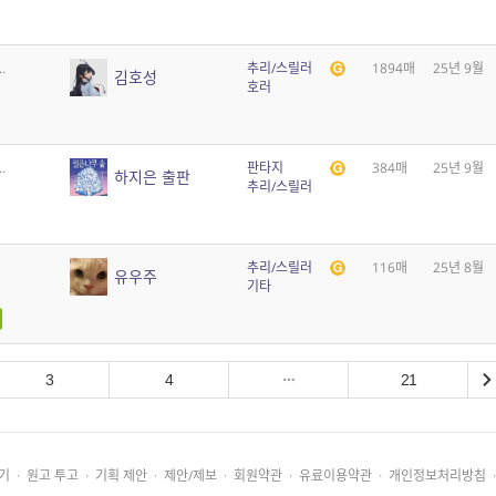
.
추리/스릴러
1894매
25년 9월
김호성
호러
.
판타지
384매
25년 9월
하지은 출판
추리/스릴러
추리/스릴러
116매
25년 8월
유우주
기타
3
4
21
기
·
원고 투고
·
기획 제안
·
제안/제보
·
회원약관
·
유료이용약관
·
개인정보처리방침
·