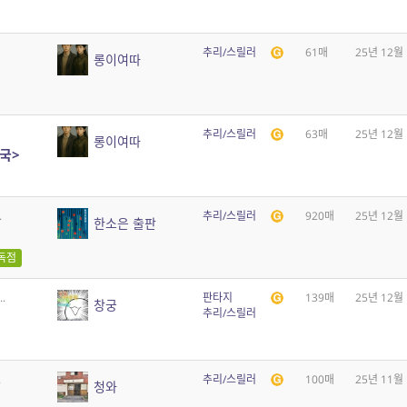
추리/스릴러
61매
25년 12월
롱이여따
추리/스릴러
63매
25년 12월
롱이여따
국>
.
추리/스릴러
920매
25년 12월
한소은 출판
독점
.
판타지
139매
25년 12월
창궁
추리/스릴러
.
추리/스릴러
100매
25년 11월
청와