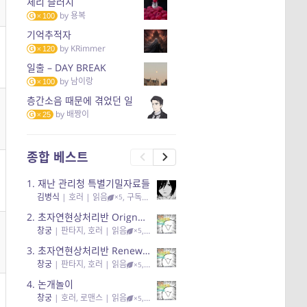
체리 슬러시
by
용복
100
기억추적자
by
KRimmer
120
일출 – DAY BREAK
by
남이랑
100
층간소음 때문에 겪었던 일
by
배짱이
25
종합 베스트
1.
재난 관리청 특별기밀자료들
김병식
|
호러
| 읽음
, 구독
, 응원95, 리뷰3
×5
2.
초자연현상처리반 Orignal + True Ending
창궁
|
판타지, 호러
| 읽음
, 구독
, 응원6
×5
3.
초자연현상처리반 Renewal
창궁
|
판타지, 호러
| 읽음
, 구독
, 응원82, 리뷰4
×5
4.
논개놀이
창궁
|
호러, 로맨스
| 읽음
, 공감11, 응원25
×5