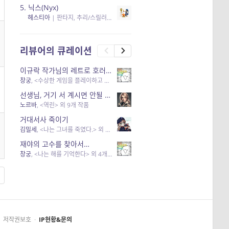
5.
닉스(Nyx)
헤스티아
|
판타지, 추리/스릴러
| 읽음
, 구독
, 응원434
×5
리뷰어의 큐레이션
이규락 작가님의 레트로 호러 리뷰
창궁
, <수상한 게임을 플레이하고 있어> 외 3개 작품
선생님, 거기 서 계시면 안될 것 같은데요-역할 클리셰를 비튼 작품들
노르바
, <역린> 외 9개 작품
거대서사 죽이기
김밀세
, <나는 그녀를 죽였다.> 외 1개 작품
재야의 고수를 찾아서…
창궁
, <나는 해를 기억한다> 외 4개 작품
저작권보호
·
IP현황&문의