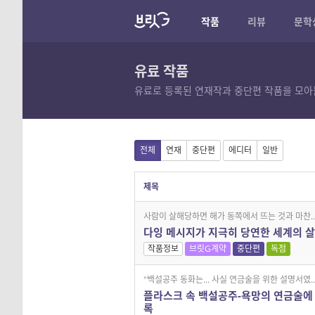
작품
리뷰
문학
유료 작품
유료로 등록된 연재작과 중단편 작품을 모아
전체
연재
중단편
에디터
일반
제목
사람이 살해당하면 해가 동쪽에서 뜨는 것과 마찬..
다잉 메시지가 지극히 당연한 세계의 
작품정보
브릿G계약
중단편
독점
"백설공주 동화는... 사실 연금술을 위한 설명서였..
플라스크 속 백설공주-욕망의 연금술에
록