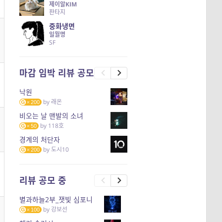
제이알KIM
판타지
중화냉면
일월명
SF
마감 임박 리뷰 공모
낙원
by
래온
200
비오는 날 맨발의 소녀
by
118호
50
경계의 처단자
by
도시10
200
리뷰 공모 중
별과하늘2부_잿빛 심포니
by
강보선
100