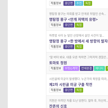
작품정보
중단편
추천
독점
명탐정 몽구는 의뢰를 받고 안개로 뒤덮인 산속...
명탐정 몽구 <안개 저택의 유령>
작품정보
중단편
독점
하룻밤 사이 눈 덮인 산장에서 살인 사건이 일...
명탐정 몽구 <한 방에서 세 방향의 발자
작품정보
중단편
독점
“잘 버텨 봐요. 대충 모른 척하면 그럭저럭 괜찮은..
토마토 정원
작품정보
브릿G계약
연재완결
에디터
시린골에 미궁이 발생했다. 누군가의 욕망을 따라,..
제2차 시린골 미궁 구출 작전
작품정보
중단편
독점
지헌은 아끼던 차를 도난 당한다. 얼마 후, 자신의..
잔존의 신호