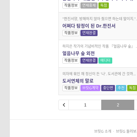
작품정보
연재휴재
독점
"한진서양, 방해하지 않아 줬으면 하는데 말이지."..
어쩌다 탐정이 된 Dr.한진서
작품정보
연재완결
하지은 작가의 기념비적인 작품 『얼음나무 숲』 ..
얼음나무 숲 외전
작품정보
연재완결
에디터
의자에 묶인 채 정신이 든 '나'. 도서관에 간 것까...
도서연체의 말로
작품정보
브릿G계약
중단편
추천
독점
1
2
브릿G 소개
·
브릿G 둘러보