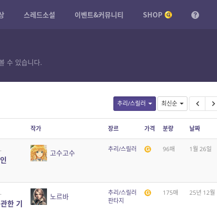
상
스레드소설
이벤트&커뮤니티
SHOP
볼 수 있습니다.
추리/스릴러
최신순
작가
장르
가격
분량
날짜
.
추리/스릴러
96매
1월 26일
고수고수
살인
.
추리/스릴러
175매
25년 12월
노르바
판타지
 관한 기