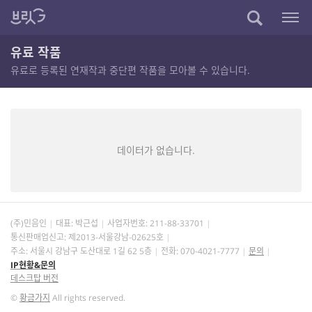
유료 작품
유료로 등록된 연재작과 중단편 작품을 모아볼 수 있습니다.
데이터가 없습니다.
(주)민음인
대표: 박근섭
사업자번호:
211-88-33701
통신판매업신고: 제2013-서울강남-02625호
주소: 서울시 강남구 도산대로 1길 62 5층
전화: 070-4021-7777
문의
IP현황&문의
데스크탑 버전
©
황금가지
All rights reserved.