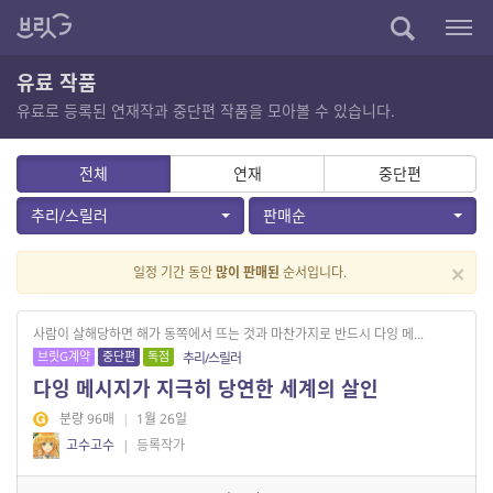
유료 작품
유료로 등록된 연재작과 중단편 작품을 모아볼 수 있습니다.
전체
연재
중단편
추리/스릴러
판매순
×
일정 기간 동안
많이 판매된
순서입니다.
사람이 살해당하면 해가 동쪽에서 뜨는 것과 마찬가지로 반드시 다잉 메...
브릿G계약
중단편
독점
추리/스릴러
다잉 메시지가 지극히 당연한 세계의 살인
분량 96매
|
1월 26일
고수고수
|
등록작가