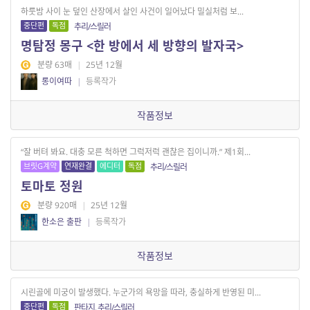
하룻밤 사이 눈 덮인 산장에서 살인 사건이 일어났다 밀실처럼 보...
중단편
독점
추리/스릴러
명탐정 몽구 <한 방에서 세 방향의 발자국>
분량 63매
|
25년 12월
롱이여따
|
등록작가
작품정보
“잘 버텨 봐요. 대충 모른 척하면 그럭저럭 괜찮은 집이니까.” 제1회...
브릿G계약
연재완결
에디터
독점
추리/스릴러
토마토 정원
분량 920매
|
25년 12월
한소은 출판
|
등록작가
작품정보
시린골에 미궁이 발생했다. 누군가의 욕망을 따라, 충실하게 반영된 미...
중단편
독점
판타지, 추리/스릴러