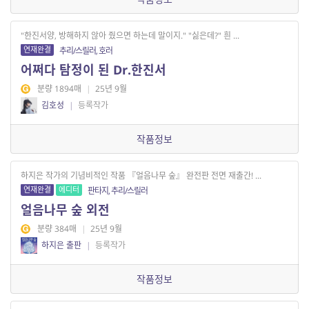
"한진서양, 방해하지 않아 줬으면 하는데 말이지." "싫은데?" 흰 ...
연재완결
추리/스릴러, 호러
어쩌다 탐정이 된 Dr.한진서
분량 1894매
|
25년 9월
김호성
|
등록작가
작품정보
하지은 작가의 기념비적인 작품 『얼음나무 숲』 완전판 전면 재출간! ...
연재완결
에디터
판타지, 추리/스릴러
얼음나무 숲 외전
분량 384매
|
25년 9월
하지은 출판
|
등록작가
작품정보