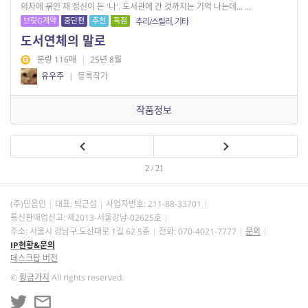
의자에 묶인 채 정신이 든 '나'. 도서관에 간 것까지는 기억 나는데... ...
브릿G계약
중단편
추천
독점
추리/스릴러, 기타
도서연체의 말로
분량 116매
|
25년 8월
유우주
|
등록작가
작품정보
2 / 21
(주)민음인
대표: 박근섭
사업자번호:
211-88-33701
통신판매업신고: 제2013-서울강남-02625호
주소: 서울시 강남구 도산대로 1길 62 5층
전화: 070-4021-7777
문의
IP현황&문의
데스크탑 버전
©
황금가지
All rights reserved.