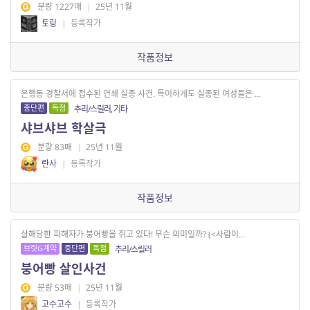
분량 1227매
|
25년 11월
토링
|
등록작가
작품정보
은행동 경찰서에 접수된 연쇄 실종 사건. 특이하게도 실종된 여성들은 ...
중단편
독점
추리/스릴러, 기타
샤브샤브 학살극
분량 83매
|
25년 11월
란사
|
등록작가
작품정보
살해당한 피해자가 붕어빵을 쥐고 있다! 무슨 의미일까? (<사람이...
브릿G계약
중단편
독점
추리/스릴러
붕어빵 살인사건
분량 53매
|
25년 11월
고수고수
|
등록작가