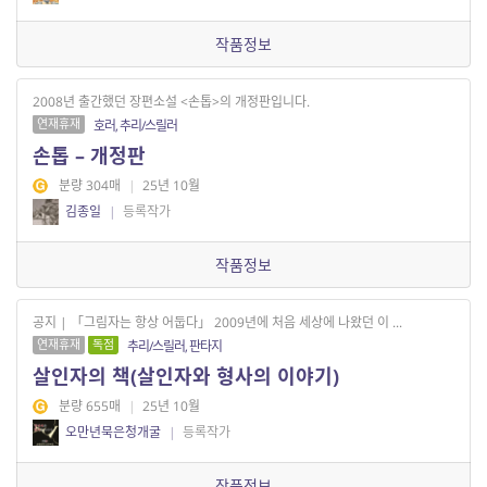
작품정보
2008년 출간했던 장편소설 <손톱>의 개정판입니다.
연재휴재
호러, 추리/스릴러
손톱 – 개정판
분량 304매
|
25년 10월
김종일
|
등록작가
작품정보
공지 | 「그림자는 항상 어둡다」 2009년에 처음 세상에 나왔던 이 ...
연재휴재
독점
추리/스릴러, 판타지
살인자의 책(살인자와 형사의 이야기)
분량 655매
|
25년 10월
오만년묵은청개굴
|
등록작가
작품정보