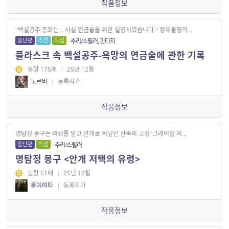
작품정보
"백설공주 동화는... 사실 연금술을 위한 설명서였습니다." 정체불명의...
중단편
추천
독점
추리/스릴러, 판타지
플라스크 속 백설공주-욕망의 연금술에 관한 기록
분량 175매
|
25년 12월
노르바
|
등록작가
작품정보
명탐정 몽구는 의뢰를 받고 안개로 뒤덮인 산속의 고성 ‘그레이힐 저...
중단편
독점
추리/스릴러
명탐정 몽구 <안개 저택의 유령>
분량 61매
|
25년 12월
롱이여따
|
등록작가
작품정보