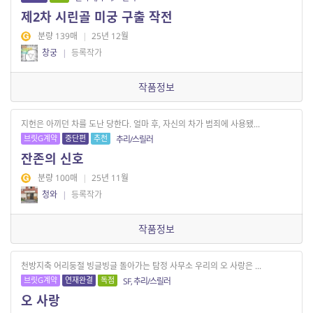
제2차 시린골 미궁 구출 작전
분량 139매
|
25년 12월
창궁
|
등록작가
작품정보
지헌은 아끼던 차를 도난 당한다. 얼마 후, 자신의 차가 범죄에 사용됐...
브릿G계약
중단편
추천
추리/스릴러
잔존의 신호
분량 100매
|
25년 11월
청와
|
등록작가
작품정보
천방지축 어리둥절 빙글빙글 돌아가는 탐정 사무소 우리의 오 사랑은 ...
브릿G계약
연재완결
독점
SF, 추리/스릴러
오 사랑