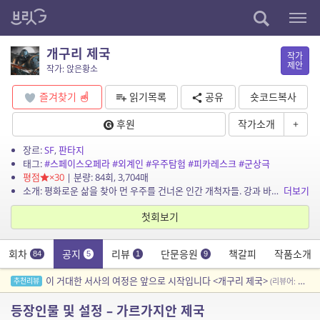
개구리 제국
작가
제안
작가: 앉은황소
즐겨찾기
읽기목록
공유
숏코드복사
후원
작가소개
+
장르:
SF
,
판타지
태그:
#스페이스오페라
#외계인
#우주탐험
#피카레스크
#군상극
평점
×30
| 분량: 84회, 3,704매
소개: 평화로운 삶을 찾아 먼 우주를 건너온 인간 개척자들. 강과 바다를 삶의 터전으로 삼은 원시의 개구리 왕국. 증기와 철로 제국을 일으킨 또 다른 개구리 문명. 세 개의 운명이 아름다...
더보기
첫회보기
회차
공지
리뷰
단문응원
책갈피
작품소개
84
5
1
9
이 거대한 서사의 여정은 앞으로 시작입니다 <개구리 제국>
추천리뷰
(리뷰어: 소나기내린뒤해나)
등장인물 및 설정 – 가르가지안 제국