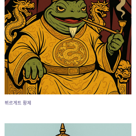
뷔르게트 황제