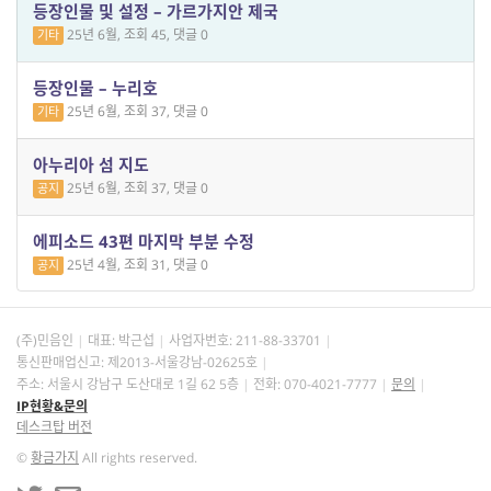
등장인물 및 설정 – 가르가지안 제국
25년 6월, 조회 45, 댓글 0
기타
등장인물 – 누리호
25년 6월, 조회 37, 댓글 0
기타
아누리아 섬 지도
25년 6월, 조회 37, 댓글 0
공지
에피소드 43편 마지막 부분 수정
25년 4월, 조회 31, 댓글 0
공지
(주)민음인
대표: 박근섭
사업자번호:
211-88-33701
통신판매업신고: 제2013-서울강남-02625호
주소: 서울시 강남구 도산대로 1길 62 5층
전화: 070-4021-7777
문의
IP현황&문의
데스크탑 버전
©
황금가지
All rights reserved.