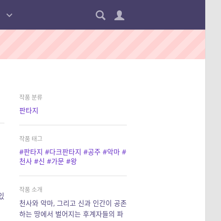
작품 분류
판타지
작품 태그
#판타지
#다크판타지
#공주
#악마
#
천사
#신
#가문
#왕
작품 소개
있
천사와 악마, 그리고 신과 인간이 공존
하는 땅에서 벌어지는 후계자들의 파