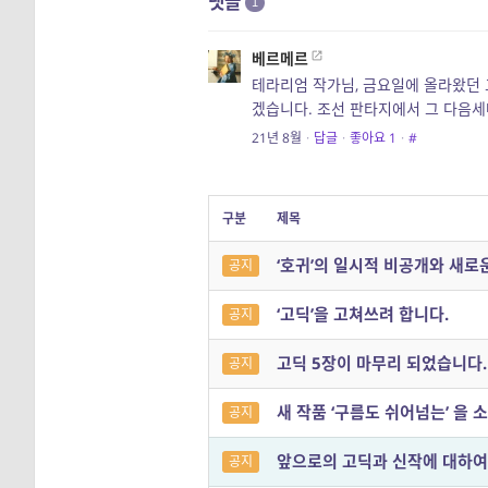
댓글
1
베르메르
테라리엄 작가님, 금요일에 올라왔던 
겠습니다. 조선 판타지에서 그 다음
21년 8월
·
답글
·
좋아요
1
·
#
구분
제목
‘호귀’의 일시적 비공개와 새로
공지
‘고딕’을 고쳐쓰려 합니다.
공지
고딕 5장이 마무리 되었습니다.
공지
새 작품 ‘구름도 쉬어넘는’ 을 
공지
앞으로의 고딕과 신작에 대하
공지