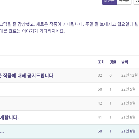
최신순
등록순
고딕을 잘 감상했고, 새로운 작품이 기대됩니다. 주말 잘 보내시고 월요일에 뵙
세대를 흐르는 이야기가 기다려지네요.
조회
댓글
날짜
운 작품에 대해 공지드립니다.
32
0
22년 12월
50
1
22년 5월
42
1
21년 9월
소개합니다.
41
1
21년 8월
여…
50
1
21년 8월