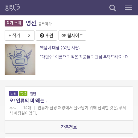
영선
작가 소개
, 등록작가
+ 작가
2
후원
웹사이트
옛날에 대혐수였던 사람.
“대혐수” 이름으로 적은 작품들도 관심 부탁드려요 :-D
엽편
독점
일반
오! 인류의 미!래는..
무료
|
14매
|
인류가 환경 재앙에서 살아남기 위해 선택한 것은, 푸세
식 화장실이었다.
작품정보