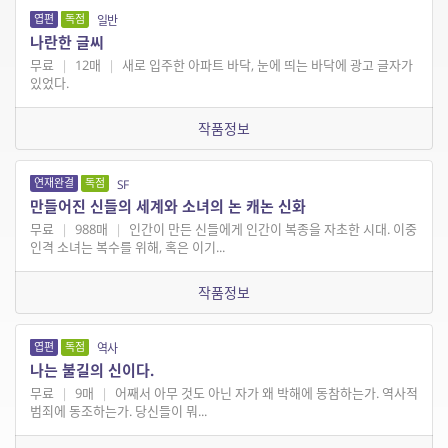
엽편
독점
일반
나란한 글씨
무료
|
12매
|
새로 입주한 아파트 바닥, 눈에 띄는 바닥에 광고 글자가
있었다.
작품정보
연재완결
독점
SF
만들어진 신들의 세계와 소녀의 논 캐논 신화
무료
|
988매
|
인간이 만든 신들에게 인간이 복종을 자초한 시대. 이중
인격 소녀는 복수를 위해, 혹은 이기...
작품정보
엽편
독점
역사
나는 불길의 신이다.
무료
|
9매
|
어째서 아무 것도 아닌 자가 왜 박해에 동참하는가. 역사적
범죄에 동조하는가. 당신들이 뭐...