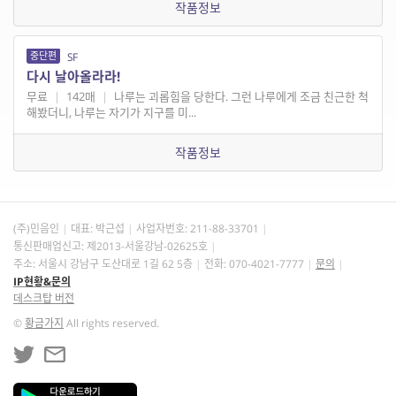
작품정보
중단편
SF
다시 날아올라라!
무료
|
142매
|
나루는 괴롭힘을 당한다. 그런 나루에게 조금 친근한 척
해봤더니, 나루는 자기가 지구를 미...
작품정보
(주)민음인
대표: 박근섭
사업자번호:
211-88-33701
통신판매업신고: 제2013-서울강남-02625호
주소: 서울시 강남구 도산대로 1길 62 5층
전화: 070-4021-7777
문의
IP현황&문의
데스크탑 버전
©
황금가지
All rights reserved.