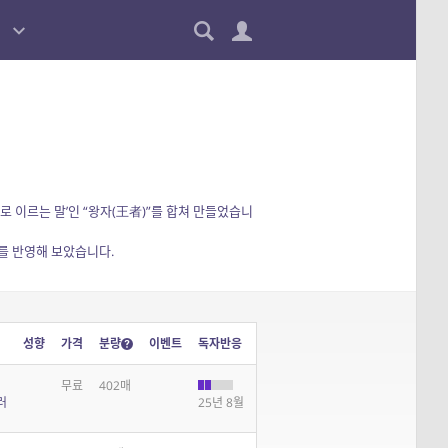
로 이르는 말’인 “왕자(王者)”를 합쳐 만들었습니
를 반영해 보았습니다.
성향
가격
분량
이벤트
독자반응
무료
402매
러
25년 8월