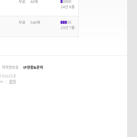
무료
46매
24년 8월
무료
546매
23년 7월
저작권보호
·
IP현황&문의
-02625호
om
|
문의