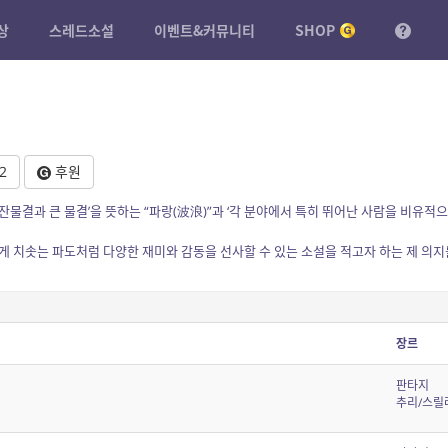
상
스레드소설
이벤트&커뮤니티
SHOP
2
후원
‘잔물결과 큰 물결’을 뜻하는 “파랑(波浪)”과 ‘각 분야에서 특히 뛰어난 사람을 비유적으
게 치솟는 파도처럼 다양한 재미와 감동을 선사할 수 있는 소설을 적고자 하는 제 의지
장르
판타지
추리/스릴