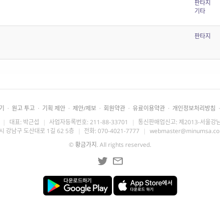
판타지
기타
판타지
기
·
원고 투고
·
기획 제안
·
제안/제보
·
회원약관
·
유료이용약관
·
개인정보처리방침
·
|
대표: 박근섭
|
사업자등록번호: 211-88-33701
|
통신판매업신고: 제2013-서울강남
시 강남구 도산대로 1길 62 5층
|
전화: 070-4021-7777
|
webmaster@minumsa.c
©
황금가지
. All rights reserved.