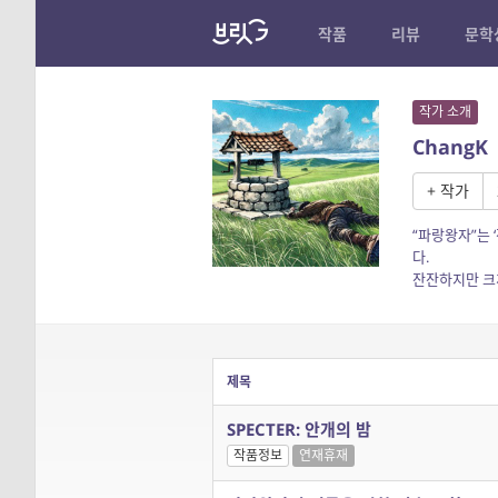
작품
리뷰
문학
작가 소개
ChangK
+ 작가
“파랑왕자”는 
다.
잔잔하지만 크
제목
SPECTER: 안개의 밤
작품정보
연재휴재