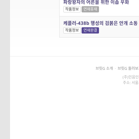
파랑왕자의 어른을 위한 이솝 우화
작품정보
연재휴재
케플러-438b 행성의 검붉은 안개 소동
작품정보
연재완결
브릿G 소개
·
브릿G 둘러보
(주)민음인
주소: 서울