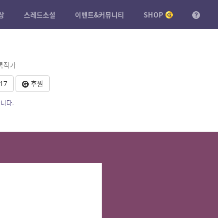
상
스레드소설
이벤트&커뮤니티
SHOP
등록작가
17
후원
니다.