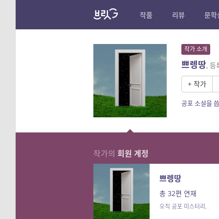
작품
리뷰
문학
작가 소개
쁘렝땅
, 
+ 작가
공포 소설을 씁
작가의
회원 계정
쁘렝땅
총 32편 연재
오직 공포 미스터리.