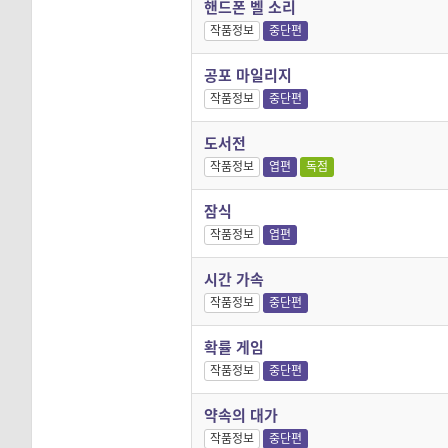
핸드폰 벨 소리
작품정보
중단편
공포 마일리지
작품정보
중단편
도서전
작품정보
엽편
독점
잠식
작품정보
엽편
시간 가속
작품정보
중단편
확률 게임
작품정보
중단편
약속의 대가
작품정보
중단편