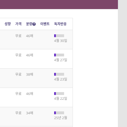
성향
가격
분량
이벤트
독자반응
무료
46매
4월 30일
무료
46매
4월 27일
무료
38매
4월 23일
무료
46매
4월 22일
무료
34매
25년 2월