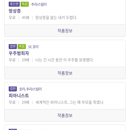
중단편
독점
추리/스릴러
망상증
무료
|
45매
|
망상증을 앓는 내가 두렵다.
작품정보
엽편
독점
SF, 호러
우주범죄자
무료
|
29매
|
나는 긴 시간 동안 이 우주를 유영했다.
작품정보
엽편
호러, 추리/스릴러
피아니스트
무료
|
29매
|
세계적인 피아니스트, 그는 왜 부모을 죽였나.
작품정보