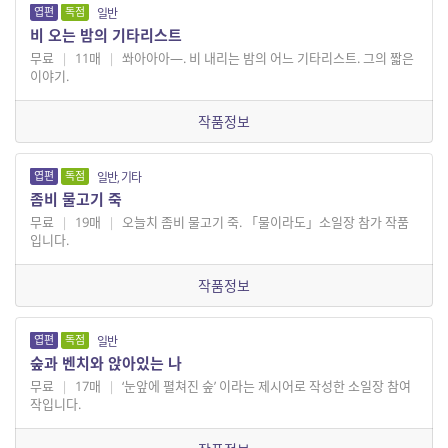
엽편
독점
일반
비 오는 밤의 기타리스트
무료
|
11매
|
쏴아아아—. 비 내리는 밤의 어느 기타리스트. 그의 짧은
이야기.
작품정보
엽편
독점
일반, 기타
좀비 물고기 죽
무료
|
19매
|
오늘치 좀비 물고기 죽. 「물이라도」소일장 참가 작품
입니다.
작품정보
엽편
독점
일반
숲과 벤치와 앉아있는 나
무료
|
17매
|
‘눈앞에 펼쳐진 숲’ 이라는 제시어로 작성한 소일장 참여
작입니다.