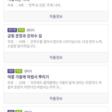
무료
|
6매
|
번쩍 쓴 산문. 주제: 나비.
작품정보
중단편
독점
판타지
금빛 문장과 은하수 길
무료
|
34매
|
은하수를 걸어서 앞으로 나아가십시오. 다섯 번의 노력,
소일장 참가작입니다.
작품정보
엽편
독점
판타지
여름 가뭄에 마법사 뿌리기
무료
|
22매
|
아무래도 올여름에는 가뭄이 짙게 내리는 모양이다. 마
을의 촌장이 부른다던 마법사는 아직 오...
작품정보
엽편
독점