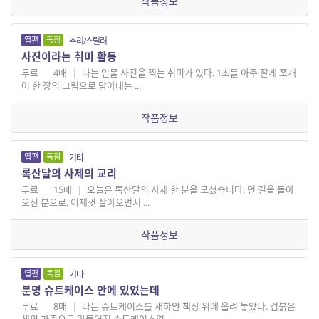
작품정보
엽편
독점
추리/스릴러
사진이라는 취미 활동
무료
|
4매
|
나는 인물 사진을 찍는 취미가 있다. 1초를 아주 잘게 쪼개
어 한 장의 그림으로 담아내는 ...
작품정보
엽편
독점
기타
록산달의 사제의 교리
무료
|
15매
|
오늘은 록산달의 사제 한 분을 모셨습니다. 먼 길을 돌아
오신 분으로, 이제껏 살아오면서 ...
작품정보
엽편
독점
기타
분명 슈트케이스 안에 있었는데
무료
|
8매
|
나는 슈트케이스를 새하얀 책상 위에 올려 놓았다. 검붉은