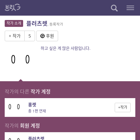
플러츠렛
작가 소개
, 등록작가
+ 작가
5
후원
하고 싶은 게 많은 사람입니다.
작가의 다른
작가 계정
홍렛
+작가
총 1편 연재
작가의
회원 계정
플러츠렛