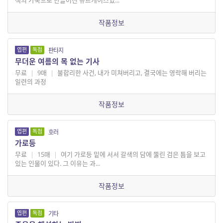
색의 가죽으로 만들어진 슈트케이스였...
작품정보
엽편
독점
판타지
무더운 여름의 목 없는 기사
무료
|
9매
|
불합리한 사건, 내가 미쳐버리고, 결국에는 영락해 버리는
일련의 과정
작품정보
엽편
독점
호러
가로등
무료
|
15매
|
여기 가로등 밑에 서서 갈색의 담에 뚫린 검은 틈을 보고
있는 인물이 있다. 그 이유는 과...
작품정보
엽편
독점
기타