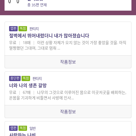
총 35편 연재
엽편
독점
판타지
절벽에서 뛰어내렸더니 내가 많아졌습니다
무료
|
18매
|
이런 상황 자체가 오지 않는 것이 가장 좋았을 것을. 아직
멀쩡했던 그대여, 그대로 멈춰 ...
작품정보
중단편
독점
판타지
너와 나의 생존 갈망
무료
|
67매
|
나무의 그것으로 이루어진 몸으로 이곳저곳을 배회하는,
온몸을 기괴하게 비틀면서 사방에 인사...
작품정보
엽편
독점
일반
사랑하는 나비