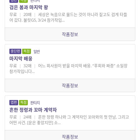
판타지
검은 봄과 마지막 왕
무료
|
20매
|
세상은 녹음으로 물드는 것이 아니라 짙고도 검게 타들
어 갔다. 불릿G5, 3/24 참가작입...
작품정보
중단편
독점
일반
마지막 배웅
무료
|
32매
|
어느 회사원이 받을 마지막 배웅. “후회와 짜증” 소일장
참가작입니다...
작품정보
엽편
독점
판타지
흔한 정령과 꼬마 계약자
무료
|
24매
|
흔한 정령 하나와 그 계약자인 꼬마와의 첫 만남, 그리고
어떤 사건. [운은 좋았지만] 소...
작품정보