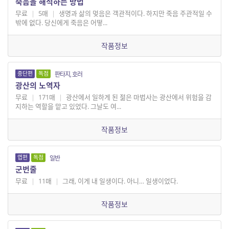
죽음을 해석하는 방법
무료
|
5매
|
생명과 삶의 멎음은 객관적이다. 하지만 죽음 주관적일 수
밖에 없다. 당신에게 죽음은 어떻...
작품정보
중단편
독점
판타지, 호러
광산의 노역자
무료
|
171매
|
광산에서 일하게 된 젊은 마법사는 광산에서 위험을 감
지하는 역할을 맡고 있었다. 그날도 여...
작품정보
엽편
독점
일반
군번줄
무료
|
11매
|
그래, 이게 내 일생이다. 아니… 일생이었다.
작품정보