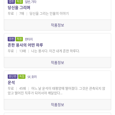
엽편
독점
일반, 기타
당신을 그리며
무료
|
7매
|
당신을 그리는 인물의 이야기
작품정보
엽편
독점
판타지
흔한 용사의 어떤 하루
무료
|
13매
|
나는 용사다. 이건 내게 흔한 하루다.
작품정보
중단편
독점
SF, 호러
운석
무료
|
45매
|
어느 날 운석이 태평양에 떨어졌다. 그것은 관측되지 않
았고 떨어진 직후가 되어서야 깨달았다...
작품정보