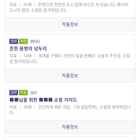
무료
|
41매
|
은빛으로 찬란한 도시 앞에 당신은 서 있습니다. 제시어:
도시의 혈관, 소일장 참가작입니다...
작품정보
엽편
독점
판타지
흔한 용병의 넋두리
무료
|
10매
|
세계를 구했다. 이번이 일곱 번째다. 오늘의 주인공, 소일
장 참가작입니다.
작품정보
엽편
독점
호러
■■님을 위한 ■■■ 쇼핑 가이드
무료
|
30매
|
간단하게 써본 괴담, 「네 걸음만에」소일장 참여작입니
다.
작품정보