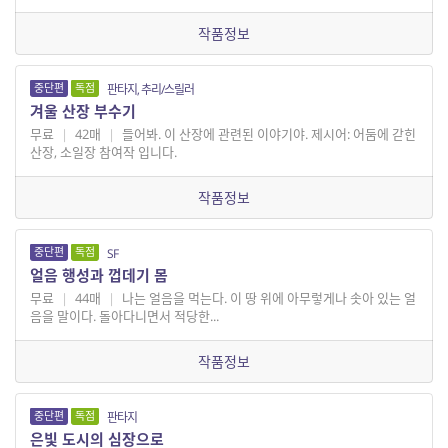
작품정보
중단편
독점
판타지, 추리/스릴러
겨울 산장 부수기
무료
|
42매
|
들어봐. 이 산장에 관련된 이야기야. 제시어: 어둠에 갇힌
산장, 소일장 참여작 입니다.
작품정보
중단편
독점
SF
얼음 행성과 껍데기 몸
무료
|
44매
|
나는 얼음을 먹는다. 이 땅 위에 아무렇게나 솟아 있는 얼
음을 말이다. 돌아다니면서 적당한...
작품정보
중단편
독점
판타지
은빛 도시의 심장으로