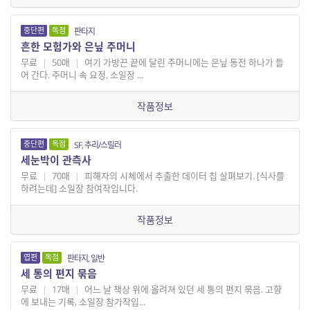
중단편
독점
판타지
흔한 모험가와 은닢 주머니
무료
|
50매
|
여기 가방끈 끝에 달린 주머니에는 은닢 동전 하나가 들
어 간다. 주머니 속 요정, 소일장 ...
작품정보
중단편
독점
SF, 추리/스릴러
세눈박이 관측사
무료
|
70매
|
피해자의 시체에서 추출한 데이터 칩 살펴보기. [식사를
하려는데] 소일장 참여작입니다.
작품정보
엽편
독점
판타지, 일반
세 통의 편지 묶음
무료
|
17매
|
어느 날 책상 위에 올려져 있던 세 통의 편지 묶음. 고향
에 보내는 기록, 소일장 참가작입...