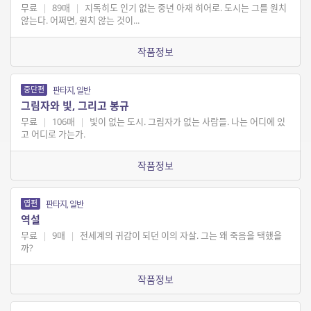
무료
|
89매
|
지독히도 인기 없는 중년 아재 히어로. 도시는 그를 원치
않는다. 어쩌면, 원치 않는 것이...
작품정보
중단편
판타지, 일반
그림자와 빛, 그리고 봉규
무료
|
106매
|
빛이 없는 도시. 그림자가 없는 사람들. 나는 어디에 있
고 어디로 가는가.
작품정보
엽편
판타지, 일반
역설
무료
|
9매
|
전세계의 귀감이 되던 이의 자살. 그는 왜 죽음을 택했을
까?
작품정보