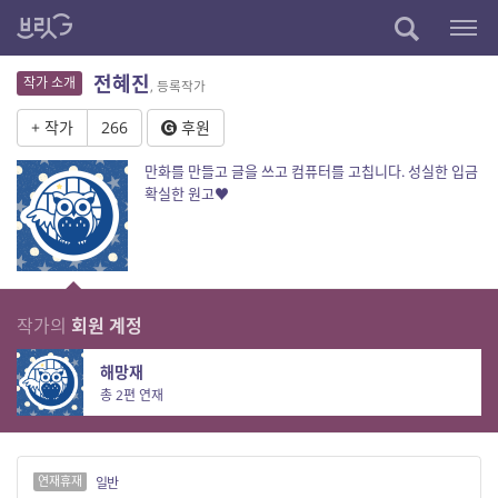
전혜진
작가 소개
, 등록작가
+ 작가
266
후원
만화를 만들고 글을 쓰고 컴퓨터를 고칩니다. 성실한 입금
확실한 원고♥
작가의
회원 계정
해망재
총 2편 연재
연재휴재
일반