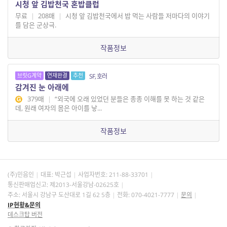
시청 앞 김밥천국 혼밥클럽
무료
|
208매
|
시청 앞 김밥천국에서 밥 먹는 사람들 저마다의 이야기
를 담은 군상극.
작품정보
브릿G계약
연재완결
추천
SF, 호러
감겨진 눈 아래에
379매
|
“외국에 오래 있었던 분들은 종종 이해를 못 하는 것 같은
데, 원래 여자의 몸은 아이를 낳...
작품정보
(주)민음인
대표: 박근섭
사업자번호:
211-88-33701
통신판매업신고: 제2013-서울강남-02625호
주소: 서울시 강남구 도산대로 1길 62 5층
전화: 070-4021-7777
문의
IP현황&문의
데스크탑 버전