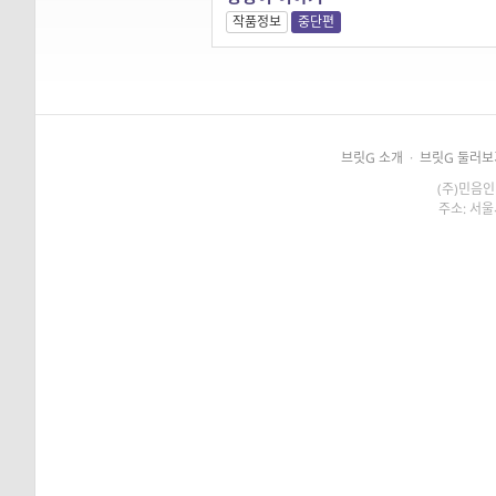
작품정보
중단편
브릿G 소개
·
브릿G 둘러보
(주)민음인
주소: 서울