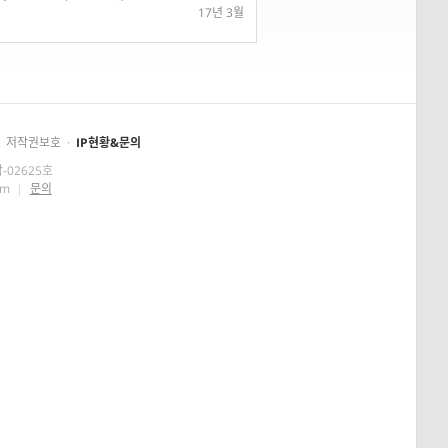
17년 3월
저작권보호
·
IP현황&문의
-02625호
om
|
문의