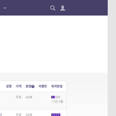
성향
가격
분량
이벤트
독자반응
무료
66매
17년 3월
지
무료
56매