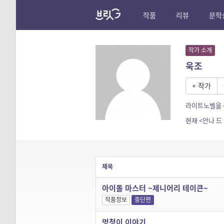
작품
리뷰
문학
작가 소개
욱조
+ 작가
라이트노벨을 주
현재 <안나 드
제목
아이돌 마스터 ~제니어리 테이큰~
작품정보
중단편
멍청이 이야기