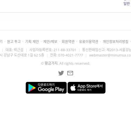
일반
기
·
원고 투고
·
기획 제안
·
제안/제보
·
회원약관
·
유료이용약관
·
개인정보처리방침
·
|
대표: 박근섭
|
사업자등록번호: 211-88-33701
|
통신판매업신고: 제2013-서울강남
시 강남구 도산대로 1길 62 5층
|
전화: 070-4021-7777
|
webmaster@minumsa.c
©
황금가지
. All rights reserved.