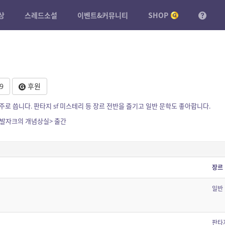
상
스레드소설
이벤트&커뮤니티
SHOP
9
후원
로 씁니다. 판타지 sf 미스테리 등 장르 전반을 즐기고 일반 문학도 좋아합니다.
 발자크의 개념상실> 출간
장르
일반
판타