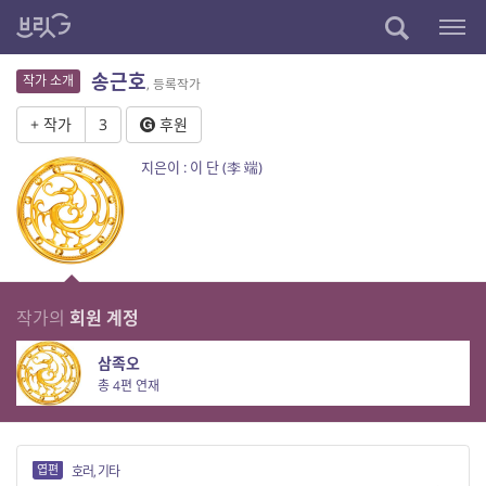
송근호
작가 소개
, 등록작가
+ 작가
3
후원
지은이 : 이 단 (李 端)
작가의
회원 계정
삼족오
총 4편 연재
엽편
호러, 기타