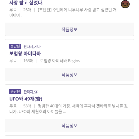
사랑 받고 싶었다.
무료
|
26매
|
[초단편] 주인에게 너무너무 사랑 받고 싶었던 개
이야기.
작품정보
중단편
판타지, 기타
보험왕 아미타바
무료
|
163매
|
보험왕 아미타바 Begins
작품정보
중단편
판타지, SF
UFO와 49재(齋)
무료
|
53매
|
평범한 40대의 가장. 새벽에 혼자서 갯바위로 낚시를 갔
다가, UFO와 세월호의 아이들을 ...
작품정보