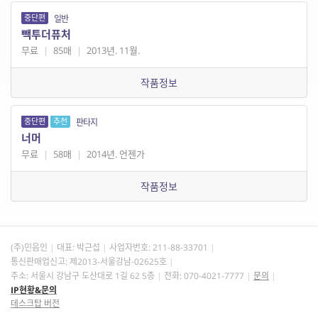
중단편
일반
빽투더퓨처
무료
|
85매
|
2013년. 11월.
작품정보
중단편
추천
판타지
너머
무료
|
58매
|
2014년. 언젠가
작품정보
(주)민음인
대표: 박근섭
사업자번호:
211-88-33701
통신판매업신고: 제2013-서울강남-02625호
주소: 서울시 강남구 도산대로 1길 62 5층
전화: 070-4021-7777
문의
IP현황&문의
데스크탑 버전