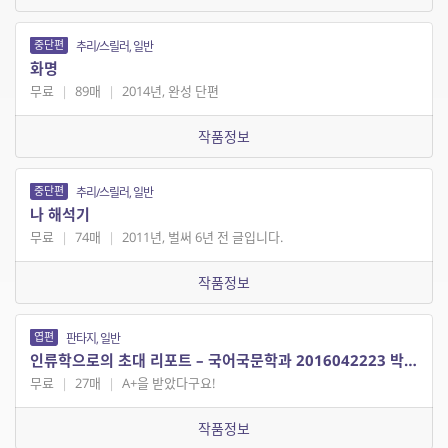
중단편
추리/스릴러, 일반
화명
무료
|
89매
|
2014년, 완성 단편
작품정보
중단편
추리/스릴러, 일반
나 해석기
무료
|
74매
|
2011년, 벌써 6년 전 글입니다.
작품정보
엽편
판타지, 일반
인류학으로의 초대 리포트 – 국어국문학과 2016042223 박정수
무료
|
27매
|
A+을 받았다구요!
작품정보