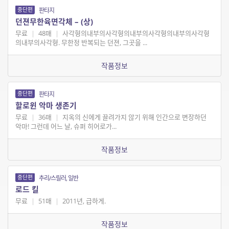
중단편
판타지
던젼무한육면각체 – (상)
무료
|
48매
|
사각형의내부의사각형의내부의사각형의내부의사각형
의내부의사각형. 무한정 반복되는 던젼, 그곳을 ...
작품정보
중단편
판타지
할로윈 악마 생존기
무료
|
36매
|
지옥의 신에게 끌려가지 않기 위해 인간으로 변장하던
악마! 그런데 어느 날, 슈퍼 히어로가...
작품정보
중단편
추리/스릴러, 일반
로드 킬
무료
|
51매
|
2011년, 급하게.
작품정보