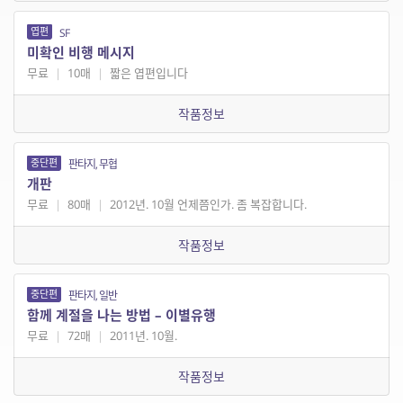
엽편
SF
미확인 비행 메시지
무료
|
10매
|
짧은 엽편입니다
작품정보
중단편
판타지, 무협
개판
무료
|
80매
|
2012년. 10월 언제쯤인가. 좀 복잡합니다.
작품정보
중단편
판타지, 일반
함께 계절을 나는 방법 – 이별유행
무료
|
72매
|
2011년. 10월.
작품정보