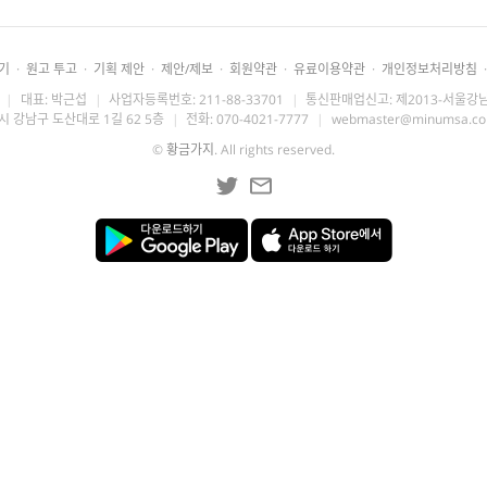
기
·
원고 투고
·
기획 제안
·
제안/제보
·
회원약관
·
유료이용약관
·
개인정보처리방침
·
|
대표: 박근섭
|
사업자등록번호: 211-88-33701
|
통신판매업신고: 제2013-서울강남
시 강남구 도산대로 1길 62 5층
|
전화: 070-4021-7777
|
webmaster@minumsa.c
©
황금가지
. All rights reserved.