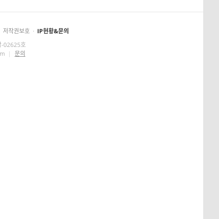
저작권보호
·
IP현황&문의
-02625호
om
|
문의