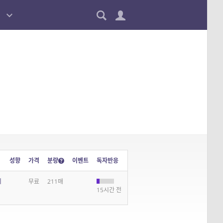
성향
가격
분량
이벤트
독자반응
지
무료
211매
15시간 전