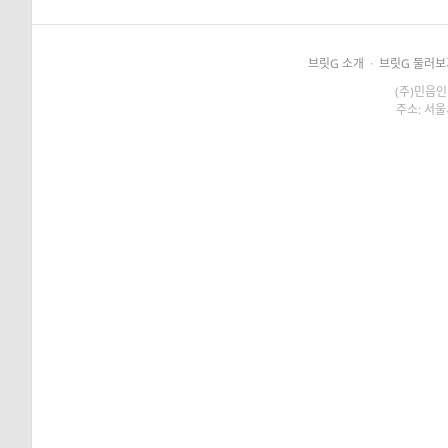
브릿G 소개
·
브릿G 둘러보
(주)민음인
주소: 서울