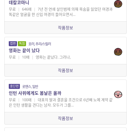
데칼코마니
무료
|
646매
|
7년 전 연쇄 살인범에 의해 목숨을 잃었던 여경과
똑같은 얼굴을 한 신입 여경이 들어오면서...
작품정보
엽편
독점
호러, 추리/스릴러
영화는 끝이 났다
무료
|
10매
|
영화는 끝났다. 그러나,
작품정보
중단편
로맨스, 일반
인턴 사위에게도 봄날은 올까
무료
|
100매
|
대표의 딸과 결혼을 조건으로 6년째 노예 계약 같
은 인턴 생활을 견디는 남자. 모두가 그를...
작품정보