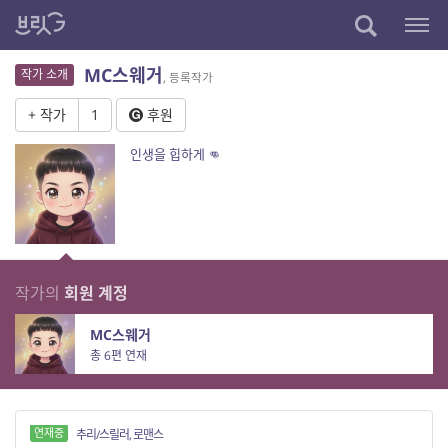
MC스웨거
작가 소개
, 등록작가
+ 작가
1
후원
인생을 힙하게 👊
작가의
회원 계정
MC스웨거
총 6편 연재
연재중
추리/스릴러, 로맨스