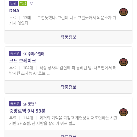
엽편
독점
SF
DNA
무료
|
13매
|
그럴듯했다. 그런데 너무 그럴듯해서 의문조차 가
지지 않았다.
작품정보
중단편
SF, 추리/스릴러
코드 브레이크
무료
|
104매
|
직장 상사의 갑질에 피 흘리던 밤, 다크웹에서 해
방시킨 초지능 AI ‘코브...
작품정보
중단편
SF, 로맨스
중앙로역 9시 53분
무료
|
114매
|
과거의 기억을 되짚고 개연성을 재조립하는 시간
기반 SF 소설. 한 사람을 살리기 위해 벌...