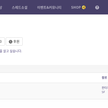
상
스레드소설
이벤트&커뮤니티
SHOP
0
후원
을 살고 싶습니다.
장르
판타
SF