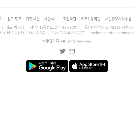
기
·
원고 투고
·
기획 제안
·
제안/제보
·
회원약관
·
유료이용약관
·
개인정보처리방침
·
|
대표: 박근섭
|
사업자등록번호: 211-88-33701
|
통신판매업신고: 제2013-서울강남
시 강남구 도산대로 1길 62 5층
|
전화: 070-4021-7777
|
webmaster@minumsa.c
©
황금가지
. All rights reserved.