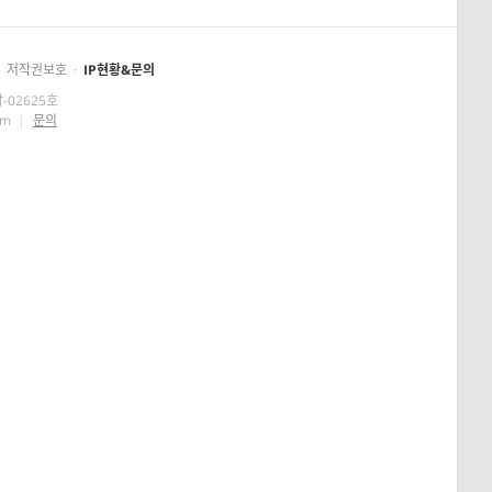
저작권보호
·
IP현황&문의
-02625호
om
|
문의