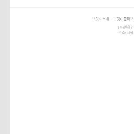
브릿G 소개
·
브릿G 둘러보
(주)민음인
주소: 서울