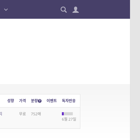
성향
가격
분량
이벤트
독자반응
지
무료
752매
6월 27일