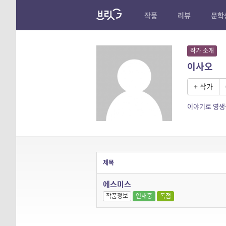
작품
리뷰
문학
작가 소개
이사오
+ 작가
이야기로 영생
제목
에스미스
작품정보
연재중
독점