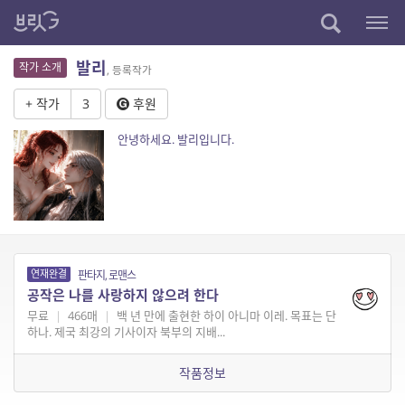
발리
작가 소개
, 등록작가
+ 작가
3
후원
안녕하세요. 발리입니다.
연재완결
판타지, 로맨스
공작은 나를 사랑하지 않으려 한다
무료
|
466매
|
백 년 만에 출현한 하이 아니마 이레. 목표는 단
하나. 제국 최강의 기사이자 북부의 지배...
작품정보