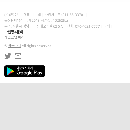
(주)민음인
대표: 박근섭
사업자번호:
211-88-33701
통신판매업신고: 제2013-서울강남-02625호
주소: 서울시 강남구 도산대로 1길 62 5층
전화: 070-4021-7777
문의
IP현황&문의
데스크탑 버전
©
황금가지
All rights reserved.